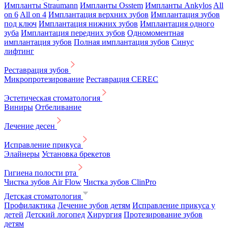
Импланты Straumann
Импланты Osstem
Импланты Ankylos
All
on 6
All on 4
Имплантация верхних зубов
Имплантация зубов
под ключ
Имплантация нижних зубов
Имплантация одного
зуба
Имплантация передних зубов
Одномоментная
имплантация зубов
Полная имплантация зубов
Синус
лифтинг
Реставрация зубов
Микропротезирование
Реставрация CEREC
Эстетическая стоматология
Виниры
Отбеливание
Лечение десен
Исправление прикуса
Элайнеры
Установка брекетов
Гигиена полости рта
Чистка зубов Air Flow
Чистка зубов ClinPro
Детская стоматология
Профилактика
Лечение зубов детям
Исправление прикуса у
детей
Детский логопед
Хирургия
Протезирование зубов
детям