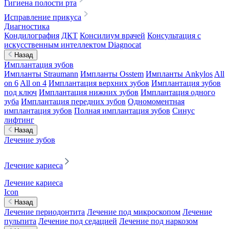
Гигиена полости рта
Исправление прикуса
Диагностика
Кондилография
ДКТ
Консилиум врачей
Консультация с
искусственным интеллектом Diagnocat
Назад
Имплантация зубов
Импланты Straumann
Импланты Osstem
Импланты Ankylos
All
on 6
All on 4
Имплантация верхних зубов
Имплантация зубов
под ключ
Имплантация нижних зубов
Имплантация одного
зуба
Имплантация передних зубов
Одномоментная
имплантация зубов
Полная имплантация зубов
Синус
лифтинг
Назад
Лечение зубов
Лечение кариеса
Лечение кариеса
Icon
Назад
Лечение периодонтита
Лечение под микроскопом
Лечение
пульпита
Лечение под седацией
Лечение под наркозом