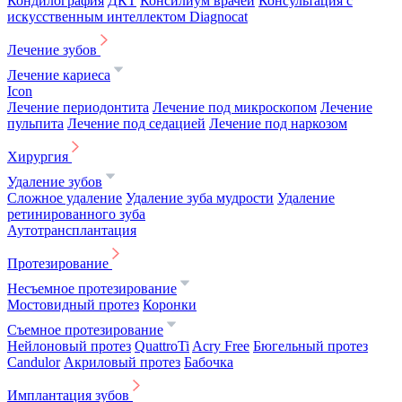
Кондилография
ДКТ
Консилиум врачей
Консультация с
искусственным интеллектом Diagnocat
Лечение зубов
Лечение кариеса
Icon
Лечение периодонтита
Лечение под микроскопом
Лечение
пульпита
Лечение под седацией
Лечение под наркозом
Хирургия
Удаление зубов
Сложное удаление
Удаление зуба мудрости
Удаление
ретинированного зуба
Аутотрансплантация
Протезирование
Несъемное протезирование
Мостовидный протез
Коронки
Съемное протезирование
Нейлоновый протез
QuattroTi
Acry Free
Бюгельный протез
Candulor
Акриловый протез
Бабочка
Имплантация зубов