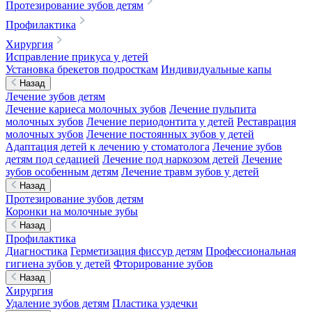
Протезирование зубов детям
Профилактика
Хирургия
Исправление прикуса у детей
Установка брекетов подросткам
Индивидуальные капы
Назад
Лечение зубов детям
Лечение кариеса молочных зубов
Лечение пульпита
молочных зубов
Лечение периодонтита у детей
Реставрация
молочных зубов
Лечение постоянных зубов у детей
Адаптация детей к лечению у стоматолога
Лечение зубов
детям под седацией
Лечение под наркозом детей
Лечение
зубов особенным детям
Лечение травм зубов у детей
Назад
Протезирование зубов детям
Коронки на молочные зубы
Назад
Профилактика
Диагностика
Герметизация фиссур детям
Профессиональная
гигиена зубов у детей
Фторирование зубов
Назад
Хирургия
Удаление зубов детям
Пластика уздечки