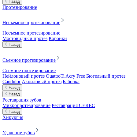
Назад
Протезирование
Несъемное протезирование
Несъемное протезирование
Мостовидный протез
Коронки
Назад
Съемное протезирование
Съемное протезирование
Нейлоновый протез
QuattroTi
Acry Free
Бюгельный протез
Candulor
Акриловый протез
Бабочка
Назад
Назад
Реставрация зубов
Микропротезирование
Реставрация CEREC
Назад
Хирургия
Удаление зубов