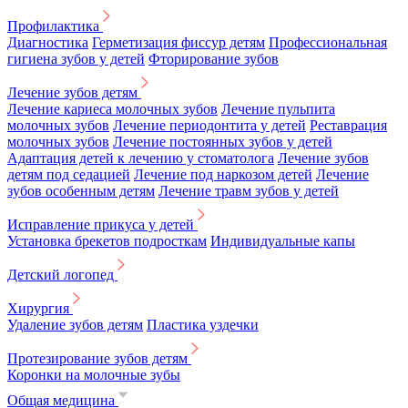
Профилактика
Диагностика
Герметизация фиссур детям
Профессиональная
гигиена зубов у детей
Фторирование зубов
Лечение зубов детям
Лечение кариеса молочных зубов
Лечение пульпита
молочных зубов
Лечение периодонтита у детей
Реставрация
молочных зубов
Лечение постоянных зубов у детей
Адаптация детей к лечению у стоматолога
Лечение зубов
детям под седацией
Лечение под наркозом детей
Лечение
зубов особенным детям
Лечение травм зубов у детей
Исправление прикуса у детей
Установка брекетов подросткам
Индивидуальные капы
Детский логопед
Хирургия
Удаление зубов детям
Пластика уздечки
Протезирование зубов детям
Коронки на молочные зубы
Общая медицина