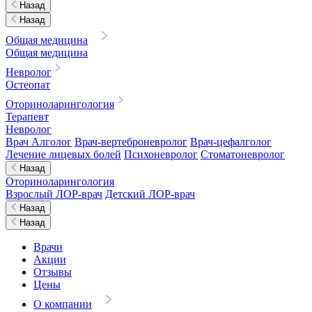
Назад
Назад
Общая медицина
Общая медицина
Невролог
Остеопат
Оториноларингология
Терапевт
Невролог
Врач Алголог
Врач-вертеброневролог
Врач-цефалголог
Лечение лицевых болей
Психоневролог
Стоматоневролог
Назад
Оториноларингология
Взрослый ЛОР-врач
Детский ЛОР-врач
Назад
Назад
Врачи
Акции
Отзывы
Цены
О компании