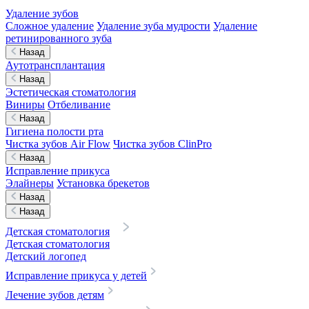
Удаление зубов
Сложное удаление
Удаление зуба мудрости
Удаление
ретинированного зуба
Назад
Аутотрансплантация
Назад
Эстетическая стоматология
Виниры
Отбеливание
Назад
Гигиена полости рта
Чистка зубов Air Flow
Чистка зубов ClinPro
Назад
Исправление прикуса
Элайнеры
Установка брекетов
Назад
Назад
Детская стоматология
Детская стоматология
Детский логопед
Исправление прикуса у детей
Лечение зубов детям