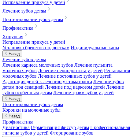
Исправление прикуса у детей
Лечение зубов детям
Протезирование зубов детям
Профилактика
Хирургия
Исправление прикуса у детей
Установка брекетов подросткам
Индивидуальные капы
Назад
Лечение зубов детям
Лечение кариеса молочных зубов
Лечение пульпита
молочных зубов
Лечение периодонтита у детей
Реставрация
молочных зубов
Лечение постоянных зубов у детей
Адаптация детей к лечению у стоматолога
Лечение зубов
детям под седацией
Лечение под наркозом детей
Лечение
зубов особенным детям
Лечение травм зубов у детей
Назад
Протезирование зубов детям
Коронки на молочные зубы
Назад
Профилактика
Диагностика
Герметизация фиссур детям
Профессиональная
гигиена зубов у детей
Фторирование зубов