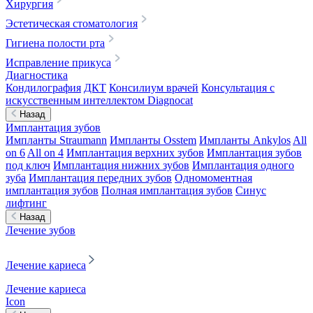
Хирургия
Эстетическая стоматология
Гигиена полости рта
Исправление прикуса
Диагностика
Кондилография
ДКТ
Консилиум врачей
Консультация с
искусственным интеллектом Diagnocat
Назад
Имплантация зубов
Импланты Straumann
Импланты Osstem
Импланты Ankylos
All
on 6
All on 4
Имплантация верхних зубов
Имплантация зубов
под ключ
Имплантация нижних зубов
Имплантация одного
зуба
Имплантация передних зубов
Одномоментная
имплантация зубов
Полная имплантация зубов
Синус
лифтинг
Назад
Лечение зубов
Лечение кариеса
Лечение кариеса
Icon