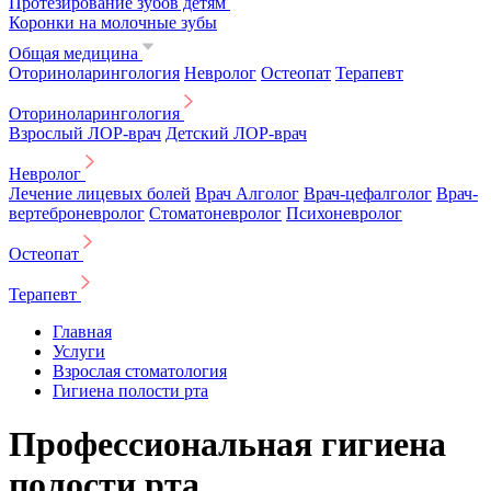
Протезирование зубов детям
Коронки на молочные зубы
Общая медицина
Оториноларингология
Невролог
Остеопат
Терапевт
Оториноларингология
Взрослый ЛОР-врач
Детский ЛОР-врач
Невролог
Лечение лицевых болей
Врач Алголог
Врач-цефалголог
Врач-
вертеброневролог
Стоматоневролог
Психоневролог
Остеопат
Терапевт
Главная
Услуги
Взрослая стоматология
Гигиена полости рта
Профессиональная гигиена
полости рта