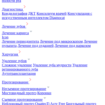
полости рта
Диагностика
Кондилография
ДКТ
Консилиум врачей
Консультация с
искусственным интеллектом Diagnocat
Лечение зубов
Лечение кариеса
Icon
Лечение периодонтита
Лечение под микроскопом
Лечение
пульпита
Лечение под седацией
Лечение под наркозом
Хирургия
Удаление зубов
Сложное удаление
Удаление зуба мудрости
Удаление
ретинированного зуба
Аутотрансплантация
Протезирование
Несъемное протезирование
Мостовидный протез
Коронки
Съемное протезирование
Нейлоновый протез
QuattroTi
Acry Free
Бюгельный протез