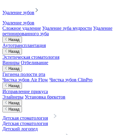
Удаление зубов
Удаление зубов
Сложное удаление
Удаление зуба мудрости
Удаление
ретинированного зуба
Назад
Аутотрансплантация
Назад
Эстетическая стоматология
Виниры
Отбеливание
Назад
Гигиена полости рта
Чистка зубов Air Flow
Чистка зубов ClinPro
Назад
Исправление прикуса
Элайнеры
Установка брекетов
Назад
Назад
Детская стоматология
Детская стоматология
Детский логопед