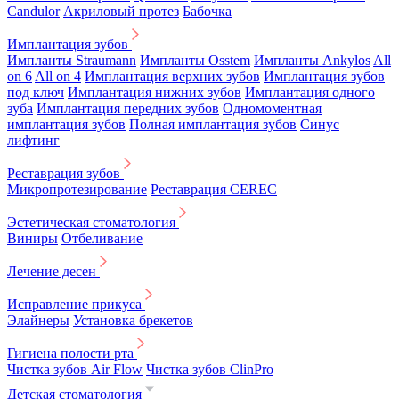
Candulor
Акриловый протез
Бабочка
Имплантация зубов
Импланты Straumann
Импланты Osstem
Импланты Ankylos
All
on 6
All on 4
Имплантация верхних зубов
Имплантация зубов
под ключ
Имплантация нижних зубов
Имплантация одного
зуба
Имплантация передних зубов
Одномоментная
имплантация зубов
Полная имплантация зубов
Синус
лифтинг
Реставрация зубов
Микропротезирование
Реставрация CEREC
Эстетическая стоматология
Виниры
Отбеливание
Лечение десен
Исправление прикуса
Элайнеры
Установка брекетов
Гигиена полости рта
Чистка зубов Air Flow
Чистка зубов ClinPro
Детская стоматология