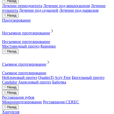
Назад
Лечение периодонтита
Лечение под микроскопом
Лечение
пульпита
Лечение под седацией
Лечение под наркозом
Назад
Протезирование
Несъемное протезирование
Несъемное протезирование
Мостовидный протез
Коронки
Назад
Съемное протезирование
Съемное протезирование
Нейлоновый протез
QuattroTi
Acry Free
Бюгельный протез
Candulor
Акриловый протез
Бабочка
Назад
Назад
Реставрация зубов
Микропротезирование
Реставрация CEREC
Назад
Хирургия