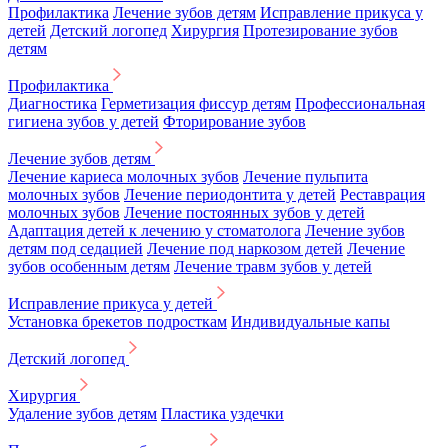
Профилактика
Лечение зубов детям
Исправление прикуса у
детей
Детский логопед
Хирургия
Протезирование зубов
детям
Профилактика
Диагностика
Герметизация фиссур детям
Профессиональная
гигиена зубов у детей
Фторирование зубов
Лечение зубов детям
Лечение кариеса молочных зубов
Лечение пульпита
молочных зубов
Лечение периодонтита у детей
Реставрация
молочных зубов
Лечение постоянных зубов у детей
Адаптация детей к лечению у стоматолога
Лечение зубов
детям под седацией
Лечение под наркозом детей
Лечение
зубов особенным детям
Лечение травм зубов у детей
Исправление прикуса у детей
Установка брекетов подросткам
Индивидуальные капы
Детский логопед
Хирургия
Удаление зубов детям
Пластика уздечки