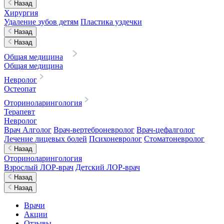
Назад
Хирургия
Удаление зубов детям
Пластика уздечки
Назад
Назад
Общая медицина
Общая медицина
Невролог
Остеопат
Оториноларингология
Терапевт
Невролог
Врач Алголог
Врач-вертеброневролог
Врач-цефалголог
Лечение лицевых болей
Психоневролог
Стоматоневролог
Назад
Оториноларингология
Взрослый ЛОР-врач
Детский ЛОР-врач
Назад
Назад
Врачи
Акции
Отзывы