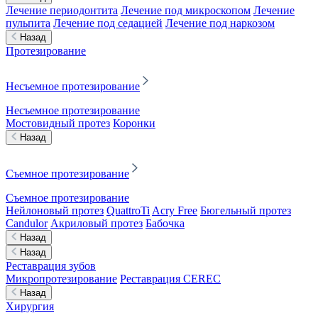
Лечение периодонтита
Лечение под микроскопом
Лечение
пульпита
Лечение под седацией
Лечение под наркозом
Назад
Протезирование
Несъемное протезирование
Несъемное протезирование
Мостовидный протез
Коронки
Назад
Съемное протезирование
Съемное протезирование
Нейлоновый протез
QuattroTi
Acry Free
Бюгельный протез
Candulor
Акриловый протез
Бабочка
Назад
Назад
Реставрация зубов
Микропротезирование
Реставрация CEREC
Назад
Хирургия