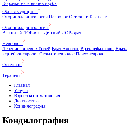
Коронки на молочные зубы
Общая медицина
Оториноларингология
Невролог
Остеопат
Терапевт
Оториноларингология
Взрослый ЛОР-врач
Детский ЛОР-врач
Невролог
Лечение лицевых болей
Врач Алголог
Врач-цефалголог
Врач-
вертеброневролог
Стоматоневролог
Психоневролог
Остеопат
Терапевт
Главная
Услуги
Взрослая стоматология
Диагностика
Кондилография
Кондилография