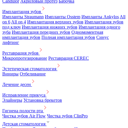
Candulor
Акриловый протез
Бабочка
Имплантация зубов
Импланты Straumann
Импланты Osstem
Импланты Ankylos
All
on 6
All on 4
Имплантация верхних зубов
Имплантация зубов
под ключ
Имплантация нижних зубов
Имплантация одного
зуба
Имплантация передних зубов
Одномоментная
имплантация зубов
Полная имплантация зубов
Синус
лифтинг
Реставрация зубов
Микропротезирование
Реставрация CEREC
Эстетическая стоматология
Виниры
Отбеливание
Лечение десен
Исправление прикуса
Элайнеры
Установка брекетов
Гигиена полости рта
Чистка зубов Air Flow
Чистка зубов ClinPro
Детская стоматология