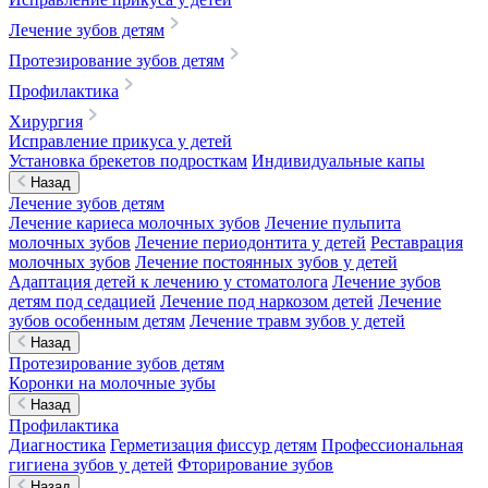
Лечение зубов детям
Протезирование зубов детям
Профилактика
Хирургия
Исправление прикуса у детей
Установка брекетов подросткам
Индивидуальные капы
Назад
Лечение зубов детям
Лечение кариеса молочных зубов
Лечение пульпита
молочных зубов
Лечение периодонтита у детей
Реставрация
молочных зубов
Лечение постоянных зубов у детей
Адаптация детей к лечению у стоматолога
Лечение зубов
детям под седацией
Лечение под наркозом детей
Лечение
зубов особенным детям
Лечение травм зубов у детей
Назад
Протезирование зубов детям
Коронки на молочные зубы
Назад
Профилактика
Диагностика
Герметизация фиссур детям
Профессиональная
гигиена зубов у детей
Фторирование зубов
Назад