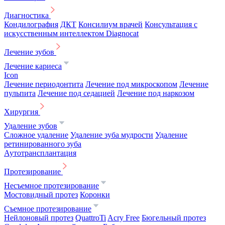
Диагностика
Кондилография
ДКТ
Консилиум врачей
Консультация с
искусственным интеллектом Diagnocat
Лечение зубов
Лечение кариеса
Icon
Лечение периодонтита
Лечение под микроскопом
Лечение
пульпита
Лечение под седацией
Лечение под наркозом
Хирургия
Удаление зубов
Сложное удаление
Удаление зуба мудрости
Удаление
ретинированного зуба
Аутотрансплантация
Протезирование
Несъемное протезирование
Мостовидный протез
Коронки
Съемное протезирование
Нейлоновый протез
QuattroTi
Acry Free
Бюгельный протез