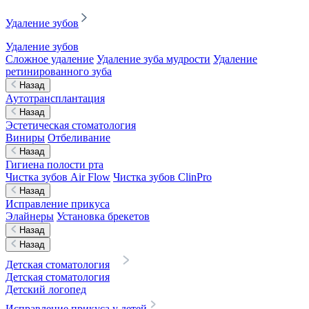
Удаление зубов
Удаление зубов
Сложное удаление
Удаление зуба мудрости
Удаление
ретинированного зуба
Назад
Аутотрансплантация
Назад
Эстетическая стоматология
Виниры
Отбеливание
Назад
Гигиена полости рта
Чистка зубов Air Flow
Чистка зубов ClinPro
Назад
Исправление прикуса
Элайнеры
Установка брекетов
Назад
Назад
Детская стоматология
Детская стоматология
Детский логопед
Исправление прикуса у детей