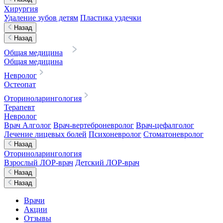
Хирургия
Удаление зубов детям
Пластика уздечки
Назад
Назад
Общая медицина
Общая медицина
Невролог
Остеопат
Оториноларингология
Терапевт
Невролог
Врач Алголог
Врач-вертеброневролог
Врач-цефалголог
Лечение лицевых болей
Психоневролог
Стоматоневролог
Назад
Оториноларингология
Взрослый ЛОР-врач
Детский ЛОР-врач
Назад
Назад
Врачи
Акции
Отзывы