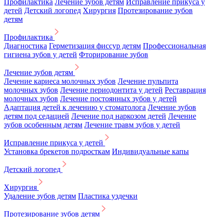
Профилактика
Лечение зубов детям
Исправление прикуса у
детей
Детский логопед
Хирургия
Протезирование зубов
детям
Профилактика
Диагностика
Герметизация фиссур детям
Профессиональная
гигиена зубов у детей
Фторирование зубов
Лечение зубов детям
Лечение кариеса молочных зубов
Лечение пульпита
молочных зубов
Лечение периодонтита у детей
Реставрация
молочных зубов
Лечение постоянных зубов у детей
Адаптация детей к лечению у стоматолога
Лечение зубов
детям под седацией
Лечение под наркозом детей
Лечение
зубов особенным детям
Лечение травм зубов у детей
Исправление прикуса у детей
Установка брекетов подросткам
Индивидуальные капы
Детский логопед
Хирургия
Удаление зубов детям
Пластика уздечки
Протезирование зубов детям