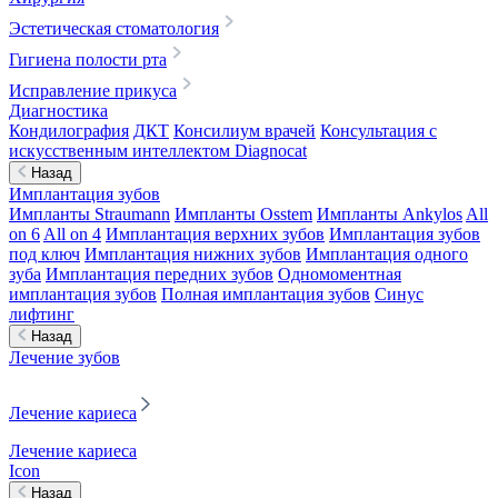
Эстетическая стоматология
Гигиена полости рта
Исправление прикуса
Диагностика
Кондилография
ДКТ
Консилиум врачей
Консультация с
искусственным интеллектом Diagnocat
Назад
Имплантация зубов
Импланты Straumann
Импланты Osstem
Импланты Ankylos
All
on 6
All on 4
Имплантация верхних зубов
Имплантация зубов
под ключ
Имплантация нижних зубов
Имплантация одного
зуба
Имплантация передних зубов
Одномоментная
имплантация зубов
Полная имплантация зубов
Синус
лифтинг
Назад
Лечение зубов
Лечение кариеса
Лечение кариеса
Icon
Назад