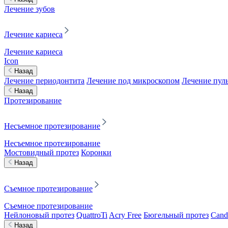
Лечение зубов
Лечение кариеса
Лечение кариеса
Icon
Назад
Лечение периодонтита
Лечение под микроскопом
Лечение пул
Назад
Протезирование
Несъемное протезирование
Несъемное протезирование
Мостовидный протез
Коронки
Назад
Съемное протезирование
Съемное протезирование
Нейлоновый протез
QuattroTi
Acry Free
Бюгельный протез
Cand
Назад