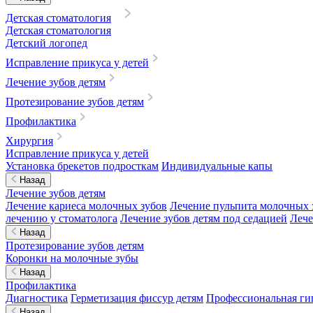
Детская стоматология
Детская стоматология
Детский логопед
Исправление прикуса у детей
Лечение зубов детям
Протезирование зубов детям
Профилактика
Хирургия
Исправление прикуса у детей
Установка брекетов подросткам
Индивидуальные капы
Назад
Лечение зубов детям
Лечение кариеса молочных зубов
Лечение пульпита молочных 
лечению у стоматолога
Лечение зубов детям под седацией
Лече
Назад
Протезирование зубов детям
Коронки на молочные зубы
Назад
Профилактика
Диагностика
Герметизация фиссур детям
Профессиональная гиг
Назад