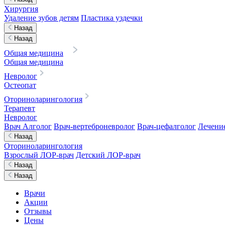
Хирургия
Удаление зубов детям
Пластика уздечки
Назад
Назад
Общая медицина
Общая медицина
Невролог
Остеопат
Оториноларингология
Терапевт
Невролог
Врач Алголог
Врач-вертеброневролог
Врач-цефалголог
Лечени
Назад
Оториноларингология
Взрослый ЛОР-врач
Детский ЛОР-врач
Назад
Назад
Врачи
Акции
Отзывы
Цены