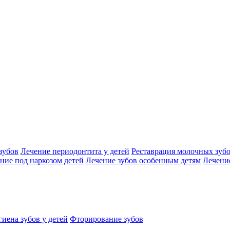
зубов
Лечение периодонтита у детей
Реставрация молочных зуб
ние под наркозом детей
Лечение зубов особенным детям
Лечение
иена зубов у детей
Фторирование зубов