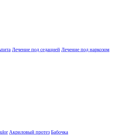
ьпита
Лечение под седацией
Лечение под наркозом
ulor
Акриловый протез
Бабочка