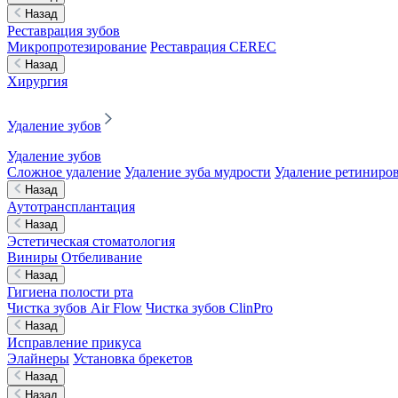
Назад
Реставрация зубов
Микропротезирование
Реставрация CEREC
Назад
Хирургия
Удаление зубов
Удаление зубов
Сложное удаление
Удаление зуба мудрости
Удаление ретиниров
Назад
Аутотрансплантация
Назад
Эстетическая стоматология
Виниры
Отбеливание
Назад
Гигиена полости рта
Чистка зубов Air Flow
Чистка зубов ClinPro
Назад
Исправление прикуса
Элайнеры
Установка брекетов
Назад
Назад