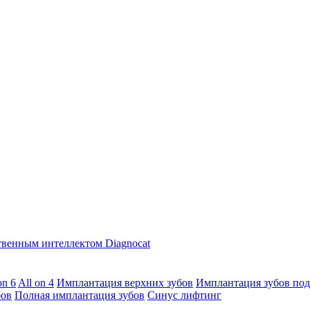
твенным интеллектом Diagnocat
on 6
All on 4
Имплантация верхних зубов
Имплантация зубов под
бов
Полная имплантация зубов
Синус лифтинг