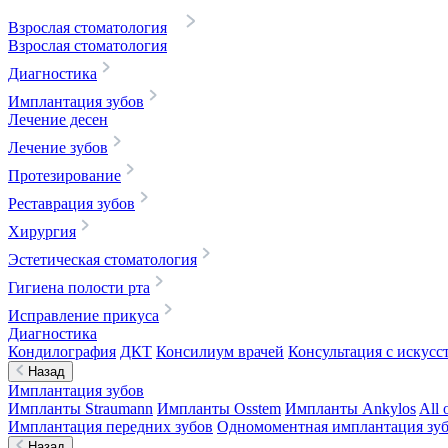
Взрослая стоматология
Взрослая стоматология
Диагностика
Имплантация зубов
Лечение десен
Лечение зубов
Протезирование
Реставрация зубов
Хирургия
Эстетическая стоматология
Гигиена полости рта
Исправление прикуса
Диагностика
Кондилография
ДКТ
Консилиум врачей
Консультация с искусс
Назад
Имплантация зубов
Импланты Straumann
Импланты Osstem
Импланты Ankylos
All 
Имплантация передних зубов
Одномоментная имплантация зу
Назад