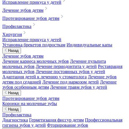
Исправление прикуса у детей
Лечение зубов детям
Протезирование зубов детям
Профилактика
Хирургия
Исправление прикуса у детей
Установка брекетов подросткам
Индивидуальные капы
Назад
Лечение зубов детям
Лечение кариеса молочных зубов
Лечение пульпита
молочных зубов
Лечение периодонтита у детей
Реставрация
молочных зубов
Лечение постоянных зубов у детей
Адаптация детей к лечению у стоматолога
Лечение зубов
детям под седацией
Лечение под наркозом детей
Лечение
зубов особенным детям
Лечение травм зубов у детей
Назад
Протезирование зубов детям
Коронки на молочные зубы
Назад
Профилактика
Диагностика
Герметизация фиссур детям
Профессиональная
гигиена зубов у детей
Фторирование зубов