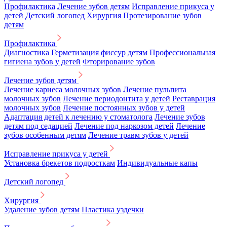
Профилактика
Лечение зубов детям
Исправление прикуса у
детей
Детский логопед
Хирургия
Протезирование зубов
детям
Профилактика
Диагностика
Герметизация фиссур детям
Профессиональная
гигиена зубов у детей
Фторирование зубов
Лечение зубов детям
Лечение кариеса молочных зубов
Лечение пульпита
молочных зубов
Лечение периодонтита у детей
Реставрация
молочных зубов
Лечение постоянных зубов у детей
Адаптация детей к лечению у стоматолога
Лечение зубов
детям под седацией
Лечение под наркозом детей
Лечение
зубов особенным детям
Лечение травм зубов у детей
Исправление прикуса у детей
Установка брекетов подросткам
Индивидуальные капы
Детский логопед
Хирургия
Удаление зубов детям
Пластика уздечки