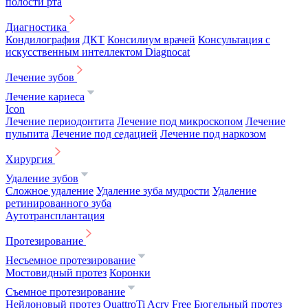
полости рта
Диагностика
Кондилография
ДКТ
Консилиум врачей
Консультация с
искусственным интеллектом Diagnocat
Лечение зубов
Лечение кариеса
Icon
Лечение периодонтита
Лечение под микроскопом
Лечение
пульпита
Лечение под седацией
Лечение под наркозом
Хирургия
Удаление зубов
Сложное удаление
Удаление зуба мудрости
Удаление
ретинированного зуба
Аутотрансплантация
Протезирование
Несъемное протезирование
Мостовидный протез
Коронки
Съемное протезирование
Нейлоновый протез
QuattroTi
Acry Free
Бюгельный протез