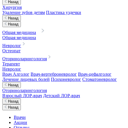
Назад
Хирургия
Удаление зубов детям
Пластика уздечки
Назад
Назад
Общая медицина
Общая медицина
Невролог
Остеопат
Оториноларингология
Терапевт
Невролог
Врач Алголог
Врач-вертеброневролог
Врач-цефалголог
Лечение лицевых болей
Психоневролог
Стоматоневролог
Назад
Оториноларингология
Взрослый ЛОР-врач
Детский ЛОР-врач
Назад
Назад
Врачи
Акции
Отзывы