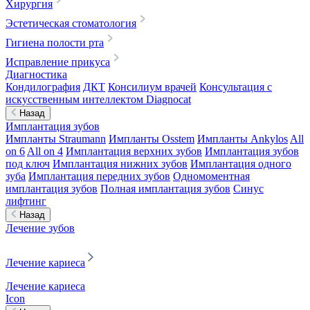
Хирургия
Эстетическая стоматология
Гигиена полости рта
Исправление прикуса
Диагностика
Кондилография
ДКТ
Консилиум врачей
Консультация с
искусственным интеллектом Diagnocat
Назад
Имплантация зубов
Импланты Straumann
Импланты Osstem
Импланты Ankylos
All
on 6
All on 4
Имплантация верхних зубов
Имплантация зубов
под ключ
Имплантация нижних зубов
Имплантация одного
зуба
Имплантация передних зубов
Одномоментная
имплантация зубов
Полная имплантация зубов
Синус
лифтинг
Назад
Лечение зубов
Лечение кариеса
Лечение кариеса
Icon