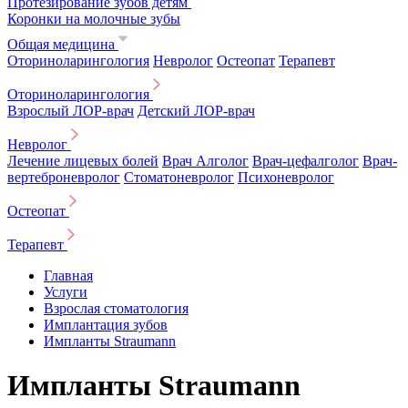
Протезирование зубов детям
Коронки на молочные зубы
Общая медицина
Оториноларингология
Невролог
Остеопат
Терапевт
Оториноларингология
Взрослый ЛОР-врач
Детский ЛОР-врач
Невролог
Лечение лицевых болей
Врач Алголог
Врач-цефалголог
Врач-
вертеброневролог
Стоматоневролог
Психоневролог
Остеопат
Терапевт
Главная
Услуги
Взрослая стоматология
Имплантация зубов
Импланты Straumann
Импланты Straumann