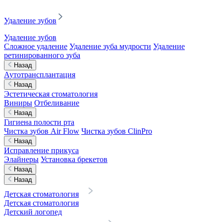
Удаление зубов
Удаление зубов
Сложное удаление
Удаление зуба мудрости
Удаление
ретинированного зуба
Назад
Аутотрансплантация
Назад
Эстетическая стоматология
Виниры
Отбеливание
Назад
Гигиена полости рта
Чистка зубов Air Flow
Чистка зубов ClinPro
Назад
Исправление прикуса
Элайнеры
Установка брекетов
Назад
Назад
Детская стоматология
Детская стоматология
Детский логопед