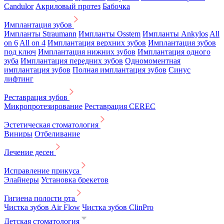
Candulor
Акриловый протез
Бабочка
Имплантация зубов
Импланты Straumann
Импланты Osstem
Импланты Ankylos
All
on 6
All on 4
Имплантация верхних зубов
Имплантация зубов
под ключ
Имплантация нижних зубов
Имплантация одного
зуба
Имплантация передних зубов
Одномоментная
имплантация зубов
Полная имплантация зубов
Синус
лифтинг
Реставрация зубов
Микропротезирование
Реставрация CEREC
Эстетическая стоматология
Виниры
Отбеливание
Лечение десен
Исправление прикуса
Элайнеры
Установка брекетов
Гигиена полости рта
Чистка зубов Air Flow
Чистка зубов ClinPro
Детская стоматология