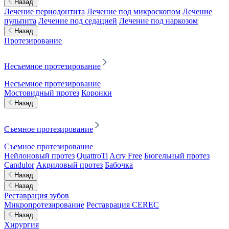
Назад
Лечение периодонтита
Лечение под микроскопом
Лечение
пульпита
Лечение под седацией
Лечение под наркозом
Назад
Протезирование
Несъемное протезирование
Несъемное протезирование
Мостовидный протез
Коронки
Назад
Съемное протезирование
Съемное протезирование
Нейлоновый протез
QuattroTi
Acry Free
Бюгельный протез
Candulor
Акриловый протез
Бабочка
Назад
Назад
Реставрация зубов
Микропротезирование
Реставрация CEREC
Назад
Хирургия