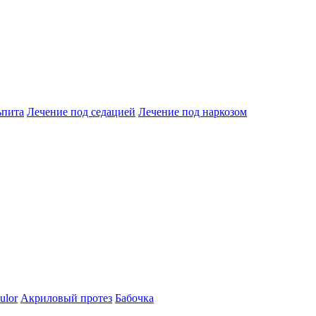
ьпита
Лечение под седацией
Лечение под наркозом
ulor
Акриловый протез
Бабочка