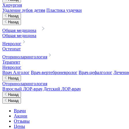
Хирургия
Удаление зубов детям
Пластика уздечки
Назад
Назад
Общая медицина
Общая медицина
Невролог
Остеопат
Оториноларингология
Терапевт
Невролог
Врач Алголог
Врач-вертеброневролог
Врач-цефалголог
Лечени
Назад
Оториноларингология
Взрослый ЛОР-врач
Детский ЛОР-врач
Назад
Назад
Врачи
Акции
Отзывы
Цены