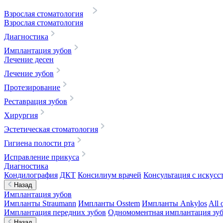
Взрослая стоматология
Взрослая стоматология
Диагностика
Имплантация зубов
Лечение десен
Лечение зубов
Протезирование
Реставрация зубов
Хирургия
Эстетическая стоматология
Гигиена полости рта
Исправление прикуса
Диагностика
Кондилография
ДКТ
Консилиум врачей
Консультация с искусс
Назад
Имплантация зубов
Импланты Straumann
Импланты Osstem
Импланты Ankylos
All 
Имплантация передних зубов
Одномоментная имплантация зу
Назад