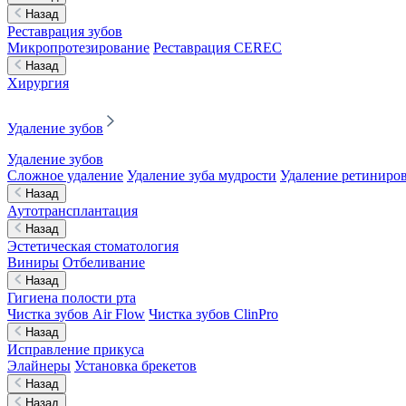
Назад
Реставрация зубов
Микропротезирование
Реставрация CEREC
Назад
Хирургия
Удаление зубов
Удаление зубов
Сложное удаление
Удаление зуба мудрости
Удаление ретиниров
Назад
Аутотрансплантация
Назад
Эстетическая стоматология
Виниры
Отбеливание
Назад
Гигиена полости рта
Чистка зубов Air Flow
Чистка зубов ClinPro
Назад
Исправление прикуса
Элайнеры
Установка брекетов
Назад
Назад