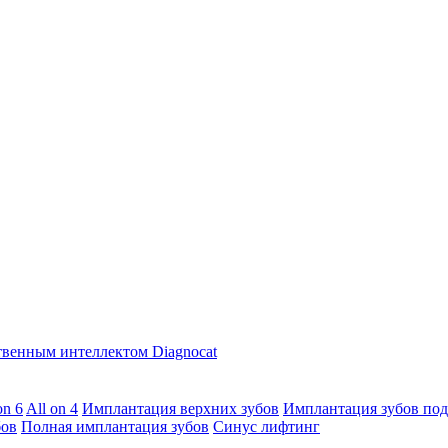
твенным интеллектом Diagnocat
on 6
All on 4
Имплантация верхних зубов
Имплантация зубов под
бов
Полная имплантация зубов
Синус лифтинг