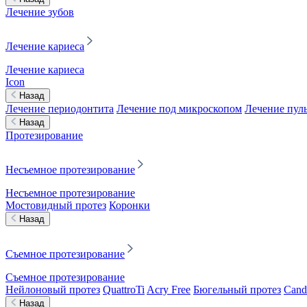
Лечение зубов
Лечение кариеса
Лечение кариеса
Icon
Назад
Лечение периодонтита
Лечение под микроскопом
Лечение пул
Назад
Протезирование
Несъемное протезирование
Несъемное протезирование
Мостовидный протез
Коронки
Назад
Съемное протезирование
Съемное протезирование
Нейлоновый протез
QuattroTi
Acry Free
Бюгельный протез
Cand
Назад