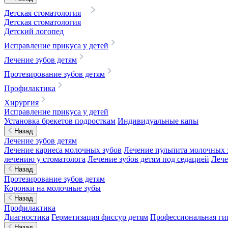
Детская стоматология
Детская стоматология
Детский логопед
Исправление прикуса у детей
Лечение зубов детям
Протезирование зубов детям
Профилактика
Хирургия
Исправление прикуса у детей
Установка брекетов подросткам
Индивидуальные капы
Назад
Лечение зубов детям
Лечение кариеса молочных зубов
Лечение пульпита молочных 
лечению у стоматолога
Лечение зубов детям под седацией
Лече
Назад
Протезирование зубов детям
Коронки на молочные зубы
Назад
Профилактика
Диагностика
Герметизация фиссур детям
Профессиональная гиг
Назад