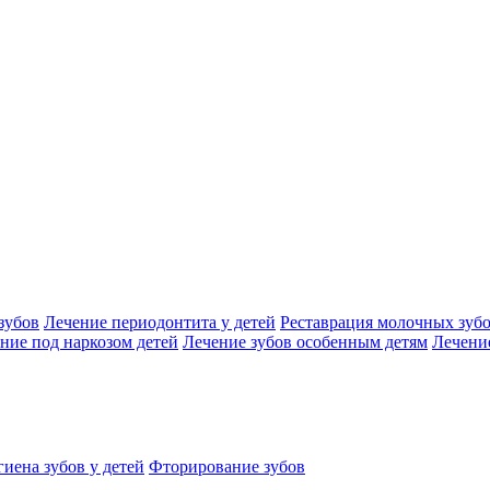
зубов
Лечение периодонтита у детей
Реставрация молочных зуб
ние под наркозом детей
Лечение зубов особенным детям
Лечение
иена зубов у детей
Фторирование зубов