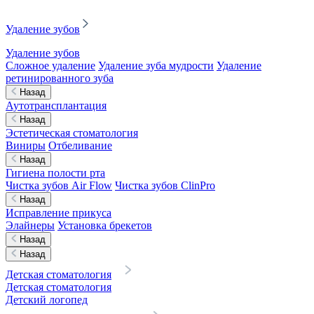
Удаление зубов
Удаление зубов
Сложное удаление
Удаление зуба мудрости
Удаление
ретинированного зуба
Назад
Аутотрансплантация
Назад
Эстетическая стоматология
Виниры
Отбеливание
Назад
Гигиена полости рта
Чистка зубов Air Flow
Чистка зубов ClinPro
Назад
Исправление прикуса
Элайнеры
Установка брекетов
Назад
Назад
Детская стоматология
Детская стоматология
Детский логопед