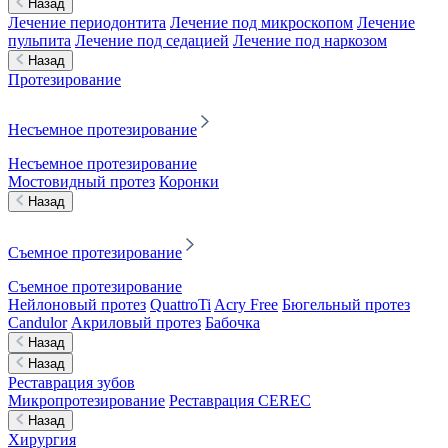
Назад
Лечение периодонтита
Лечение под микроскопом
Лечение
пульпита
Лечение под седацией
Лечение под наркозом
Назад
Протезирование
Несъемное протезирование
Несъемное протезирование
Мостовидный протез
Коронки
Назад
Съемное протезирование
Съемное протезирование
Нейлоновый протез
QuattroTi
Acry Free
Бюгельный протез
Candulor
Акриловый протез
Бабочка
Назад
Назад
Реставрация зубов
Микропротезирование
Реставрация CEREC
Назад
Хирургия