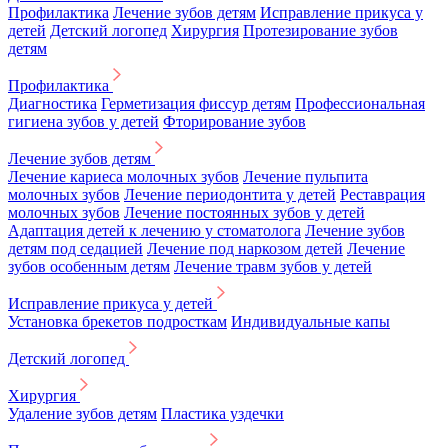
Профилактика
Лечение зубов детям
Исправление прикуса у
детей
Детский логопед
Хирургия
Протезирование зубов
детям
Профилактика
Диагностика
Герметизация фиссур детям
Профессиональная
гигиена зубов у детей
Фторирование зубов
Лечение зубов детям
Лечение кариеса молочных зубов
Лечение пульпита
молочных зубов
Лечение периодонтита у детей
Реставрация
молочных зубов
Лечение постоянных зубов у детей
Адаптация детей к лечению у стоматолога
Лечение зубов
детям под седацией
Лечение под наркозом детей
Лечение
зубов особенным детям
Лечение травм зубов у детей
Исправление прикуса у детей
Установка брекетов подросткам
Индивидуальные капы
Детский логопед
Хирургия
Удаление зубов детям
Пластика уздечки