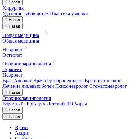
Назад
Хирургия
Удаление зубов детям
Пластика уздечки
Назад
Назад
Общая медицина
Общая медицина
Невролог
Остеопат
Оториноларингология
Терапевт
Невролог
Врач Алголог
Врач-вертеброневролог
Врач-цефалголог
Лечение лицевых болей
Психоневролог
Стоматоневролог
Назад
Оториноларингология
Взрослый ЛОР-врач
Детский ЛОР-врач
Назад
Назад
Врачи
Акции
Отзывы