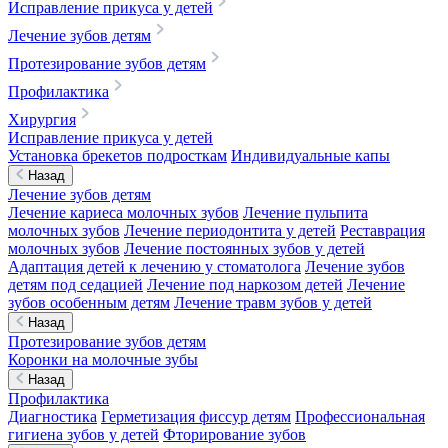
Исправление прикуса у детей
Лечение зубов детям
Протезирование зубов детям
Профилактика
Хирургия
Исправление прикуса у детей
Установка брекетов подросткам
Индивидуальные капы
Назад
Лечение зубов детям
Лечение кариеса молочных зубов
Лечение пульпита
молочных зубов
Лечение периодонтита у детей
Реставрация
молочных зубов
Лечение постоянных зубов у детей
Адаптация детей к лечению у стоматолога
Лечение зубов
детям под седацией
Лечение под наркозом детей
Лечение
зубов особенным детям
Лечение травм зубов у детей
Назад
Протезирование зубов детям
Коронки на молочные зубы
Назад
Профилактика
Диагностика
Герметизация фиссур детям
Профессиональная
гигиена зубов у детей
Фторирование зубов