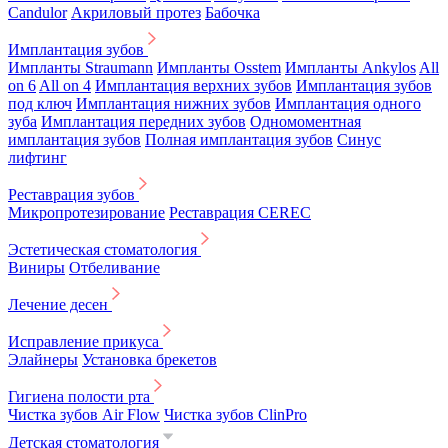
Candulor
Акриловый протез
Бабочка
Имплантация зубов
Импланты Straumann
Импланты Osstem
Импланты Ankylos
All
on 6
All on 4
Имплантация верхних зубов
Имплантация зубов
под ключ
Имплантация нижних зубов
Имплантация одного
зуба
Имплантация передних зубов
Одномоментная
имплантация зубов
Полная имплантация зубов
Синус
лифтинг
Реставрация зубов
Микропротезирование
Реставрация CEREC
Эстетическая стоматология
Виниры
Отбеливание
Лечение десен
Исправление прикуса
Элайнеры
Установка брекетов
Гигиена полости рта
Чистка зубов Air Flow
Чистка зубов ClinPro
Детская стоматология