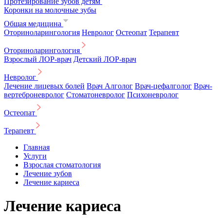
Протезирование зубов детям
Коронки на молочные зубы
Общая медицина
Оториноларингология
Невролог
Остеопат
Терапевт
Оториноларингология
Взрослый ЛОР-врач
Детский ЛОР-врач
Невролог
Лечение лицевых болей
Врач Алголог
Врач-цефалголог
Врач-
вертеброневролог
Стоматоневролог
Психоневролог
Остеопат
Терапевт
Главная
Услуги
Взрослая стоматология
Лечение зубов
Лечение кариеса
Лечение кариеса