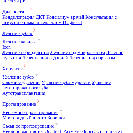
полости рта
Диагностика
Кондилография
ДКТ
Консилиум врачей
Консультация с
искусственным интеллектом Diagnocat
Лечение зубов
Лечение кариеса
Icon
Лечение периодонтита
Лечение под микроскопом
Лечение
пульпита
Лечение под седацией
Лечение под наркозом
Хирургия
Удаление зубов
Сложное удаление
Удаление зуба мудрости
Удаление
ретинированного зуба
Аутотрансплантация
Протезирование
Несъемное протезирование
Мостовидный протез
Коронки
Съемное протезирование
Нейлоновый протез
QuattroTi
Acry Free
Бюгельный протез