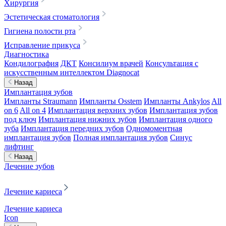
Хирургия
Эстетическая стоматология
Гигиена полости рта
Исправление прикуса
Диагностика
Кондилография
ДКТ
Консилиум врачей
Консультация с
искусственным интеллектом Diagnocat
Назад
Имплантация зубов
Импланты Straumann
Импланты Osstem
Импланты Ankylos
All
on 6
All on 4
Имплантация верхних зубов
Имплантация зубов
под ключ
Имплантация нижних зубов
Имплантация одного
зуба
Имплантация передних зубов
Одномоментная
имплантация зубов
Полная имплантация зубов
Синус
лифтинг
Назад
Лечение зубов
Лечение кариеса
Лечение кариеса
Icon