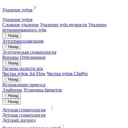
Удаление зубов
Удаление зубов
Сложное удаление
Удаление зуба мудрости
Удаление
ретинированного зуба
Назад
Аутотрансплантация
Назад
Эстетическая стоматология
Виниры
Отбеливание
Назад
Гигиена полости рта
Чистка зубов Air Flow
Чистка зубов ClinPro
Назад
Исправление прикуса
Элайнеры
Установка брекетов
Назад
Назад
Детская стоматология
Детская стоматология
Детский логопед