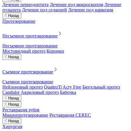
Лечение периодонтита
Лечение под микроскопом
Лечение
пульпита
Лечение под седацией
Лечение под наркозом
Назад
Протезирование
Несъемное протезирование
Несъемное протезирование
Мостовидный протез
Коронки
Назад
Съемное протезирование
Съемное протезирование
Нейлоновый протез
QuattroTi
Acry Free
Бюгельный протез
Candulor
Акриловый протез
Бабочка
Назад
Назад
Реставрация зубов
Микропротезирование
Реставрация CEREC
Назад
Хирургия