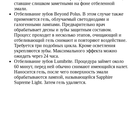
ставшие слишком заметными на фоне отбеленной
эмали.
Отбеливание зубов Beyond Polus. В этом случае также
применяется гель, облучаемый светодиодами и
галогенными лампами. Предварительно врач
обрабатывает десны и зубы защитным составом.
Процесс проходит в несколько этапов, очищающий и
отбеливающий гель снимают и повторяют воздействие.
Требуется три подобных цикла. Кроме осветления
укрепляются зубы. Максимального эффекта можно
ожидать через 24 часа.
Отбеливание зубов Lumibrite. Процедура займет около
60 минут, перед ней обычно снимают имеющийся налет.
Наносится гель, после чего поверхность эмали
обрабатываются лампой, называющейся Sapphire
Supreme Light. Затем гель удаляется.
Быстрая запись на приём
Оставьте номер телефона и администратор перезвонит Вам в
течение 5 минут.