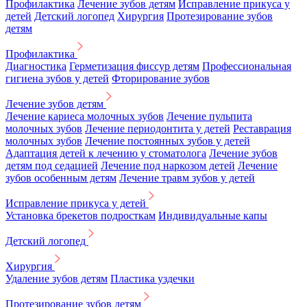
Профилактика
Лечение зубов детям
Исправление прикуса у
детей
Детский логопед
Хирургия
Протезирование зубов
детям
Профилактика
Диагностика
Герметизация фиссур детям
Профессиональная
гигиена зубов у детей
Фторирование зубов
Лечение зубов детям
Лечение кариеса молочных зубов
Лечение пульпита
молочных зубов
Лечение периодонтита у детей
Реставрация
молочных зубов
Лечение постоянных зубов у детей
Адаптация детей к лечению у стоматолога
Лечение зубов
детям под седацией
Лечение под наркозом детей
Лечение
зубов особенным детям
Лечение травм зубов у детей
Исправление прикуса у детей
Установка брекетов подросткам
Индивидуальные капы
Детский логопед
Хирургия
Удаление зубов детям
Пластика уздечки
Протезирование зубов детям