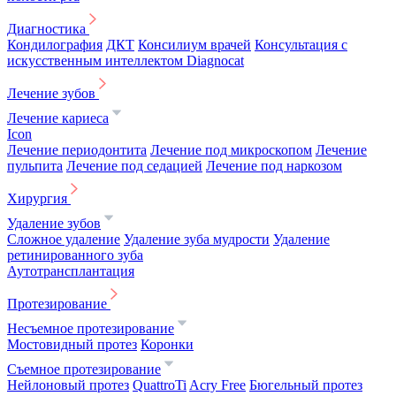
Диагностика
Кондилография
ДКТ
Консилиум врачей
Консультация с
искусственным интеллектом Diagnocat
Лечение зубов
Лечение кариеса
Icon
Лечение периодонтита
Лечение под микроскопом
Лечение
пульпита
Лечение под седацией
Лечение под наркозом
Хирургия
Удаление зубов
Сложное удаление
Удаление зуба мудрости
Удаление
ретинированного зуба
Аутотрансплантация
Протезирование
Несъемное протезирование
Мостовидный протез
Коронки
Съемное протезирование
Нейлоновый протез
QuattroTi
Acry Free
Бюгельный протез