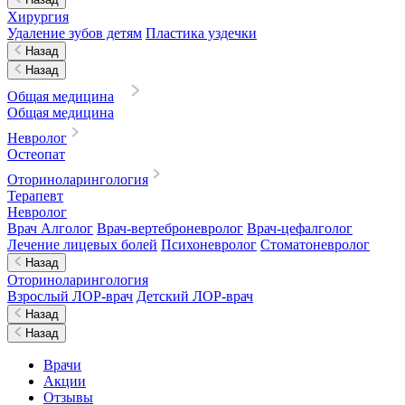
Хирургия
Удаление зубов детям
Пластика уздечки
Назад
Назад
Общая медицина
Общая медицина
Невролог
Остеопат
Оториноларингология
Терапевт
Невролог
Врач Алголог
Врач-вертеброневролог
Врач-цефалголог
Лечение лицевых болей
Психоневролог
Стоматоневролог
Назад
Оториноларингология
Взрослый ЛОР-врач
Детский ЛОР-врач
Назад
Назад
Врачи
Акции
Отзывы