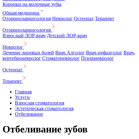
Коронки на молочные зубы
Общая медицина
Оториноларингология
Невролог
Остеопат
Терапевт
Оториноларингология
Взрослый ЛОР-врач
Детский ЛОР-врач
Невролог
Лечение лицевых болей
Врач Алголог
Врач-цефалголог
Врач-
вертеброневролог
Стоматоневролог
Психоневролог
Остеопат
Терапевт
Главная
Услуги
Взрослая стоматология
Эстетическая стоматология
Отбеливание
Отбеливание зубов