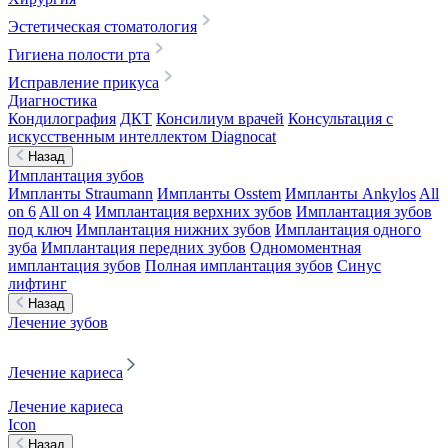
Эстетическая стоматология
Гигиена полости рта
Исправление прикуса
Диагностика
Кондилография
ДКТ
Консилиум врачей
Консультация с
искусственным интеллектом Diagnocat
Назад
Имплантация зубов
Импланты Straumann
Импланты Osstem
Импланты Ankylos
All
on 6
All on 4
Имплантация верхних зубов
Имплантация зубов
под ключ
Имплантация нижних зубов
Имплантация одного
зуба
Имплантация передних зубов
Одномоментная
имплантация зубов
Полная имплантация зубов
Синус
лифтинг
Назад
Лечение зубов
Лечение кариеса
Лечение кариеса
Icon
Назад