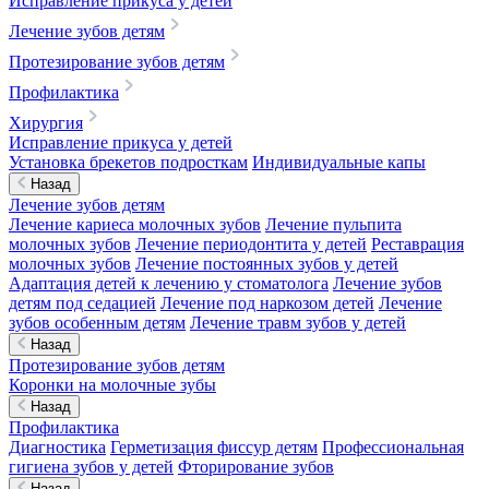
Исправление прикуса у детей
Лечение зубов детям
Протезирование зубов детям
Профилактика
Хирургия
Исправление прикуса у детей
Установка брекетов подросткам
Индивидуальные капы
Назад
Лечение зубов детям
Лечение кариеса молочных зубов
Лечение пульпита
молочных зубов
Лечение периодонтита у детей
Реставрация
молочных зубов
Лечение постоянных зубов у детей
Адаптация детей к лечению у стоматолога
Лечение зубов
детям под седацией
Лечение под наркозом детей
Лечение
зубов особенным детям
Лечение травм зубов у детей
Назад
Протезирование зубов детям
Коронки на молочные зубы
Назад
Профилактика
Диагностика
Герметизация фиссур детям
Профессиональная
гигиена зубов у детей
Фторирование зубов
Назад