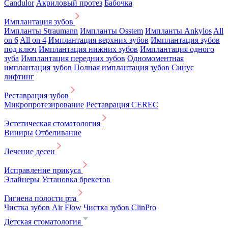
Candulor
Акриловый протез
Бабочка
Имплантация зубов
Импланты Straumann
Импланты Osstem
Импланты Ankylos
All
on 6
All on 4
Имплантация верхних зубов
Имплантация зубов
под ключ
Имплантация нижних зубов
Имплантация одного
зуба
Имплантация передних зубов
Одномоментная
имплантация зубов
Полная имплантация зубов
Синус
лифтинг
Реставрация зубов
Микропротезирование
Реставрация CEREC
Эстетическая стоматология
Виниры
Отбеливание
Лечение десен
Исправление прикуса
Элайнеры
Установка брекетов
Гигиена полости рта
Чистка зубов Air Flow
Чистка зубов ClinPro
Детская стоматология