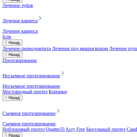
Лечение зубов
Лечение кариеса
Лечение кариеса
Icon
Назад
Лечение периодонтита
Лечение под микроскопом
Лечение пул
Назад
Протезирование
Несъемное протезирование
Несъемное протезирование
Мостовидный протез
Коронки
Назад
Съемное протезирование
Съемное протезирование
Нейлоновый протез
QuattroTi
Acry Free
Бюгельный протез
Cand
Назад