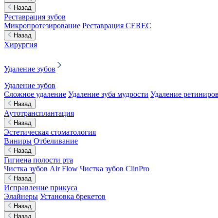
Назад
Реставрация зубов
Микропротезирование
Реставрация CEREC
Назад
Хирургия
Удаление зубов
Удаление зубов
Сложное удаление
Удаление зуба мудрости
Удаление ретиниров
Назад
Аутотрансплантация
Назад
Эстетическая стоматология
Виниры
Отбеливание
Назад
Гигиена полости рта
Чистка зубов Air Flow
Чистка зубов ClinPro
Назад
Исправление прикуса
Элайнеры
Установка брекетов
Назад
Назад