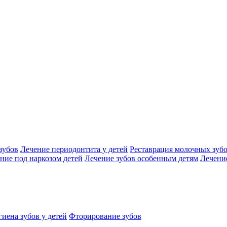
зубов
Лечение периодонтита у детей
Реставрация молочных зуб
ние под наркозом детей
Лечение зубов особенным детям
Лечение
иена зубов у детей
Фторирование зубов