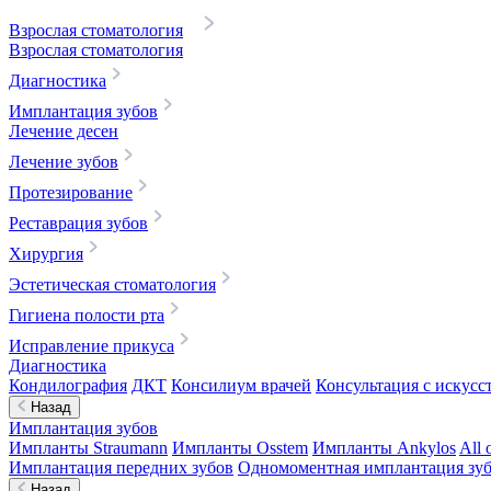
Взрослая стоматология
Взрослая стоматология
Диагностика
Имплантация зубов
Лечение десен
Лечение зубов
Протезирование
Реставрация зубов
Хирургия
Эстетическая стоматология
Гигиена полости рта
Исправление прикуса
Диагностика
Кондилография
ДКТ
Консилиум врачей
Консультация с искусс
Назад
Имплантация зубов
Импланты Straumann
Импланты Osstem
Импланты Ankylos
All 
Имплантация передних зубов
Одномоментная имплантация зу
Назад