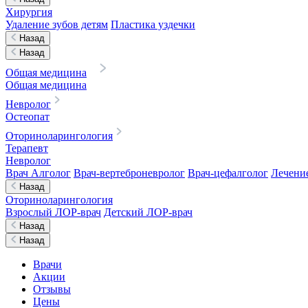
Хирургия
Удаление зубов детям
Пластика уздечки
Назад
Назад
Общая медицина
Общая медицина
Невролог
Остеопат
Оториноларингология
Терапевт
Невролог
Врач Алголог
Врач-вертеброневролог
Врач-цефалголог
Лечени
Назад
Оториноларингология
Взрослый ЛОР-врач
Детский ЛОР-врач
Назад
Назад
Врачи
Акции
Отзывы
Цены