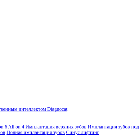
твенным интеллектом Diagnocat
on 6
All on 4
Имплантация верхних зубов
Имплантация зубов под
бов
Полная имплантация зубов
Синус лифтинг