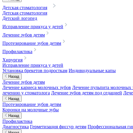
Детская стоматология
Детская стоматология
Детский логопед
Исправление прикуса у детей
Лечение зубов детям
Протезирование зубов детям
Профилактика
Хирургия
Исправление прикуса у детей
Установка брекетов подросткам
Индивидуальные капы
Назад
Лечение зубов детям
Лечение кариеса молочных зубов
Лечение пульпита молочных 
лечению у стоматолога
Лечение зубов детям под седацией
Лече
Назад
Протезирование зубов детям
Коронки на молочные зубы
Назад
Профилактика
Диагностика
Герметизация фиссур детям
Профессиональная гиг
Назад