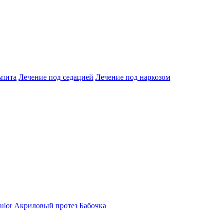
ьпита
Лечение под седацией
Лечение под наркозом
ulor
Акриловый протез
Бабочка