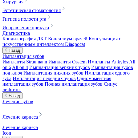
Хирургия
Эстетическая стоматология
Гигиена полости рта
Исправление прикуса
Диагностика
Кондилография
ДКТ
Консилиум врачей
Консультация с
искусственным интеллектом Diagnocat
Назад
Имплантация зубов
Импланты Straumann
Импланты Osstem
Импланты Ankylos
All
on 6
All on 4
Имплантация верхних зубов
Имплантация зубов
под ключ
Имплантация нижних зубов
Имплантация одного
зуба
Имплантация передних зубов
Одномоментная
имплантация зубов
Полная имплантация зубов
Синус
лифтинг
Назад
Лечение зубов
Лечение кариеса
Лечение кариеса
Icon