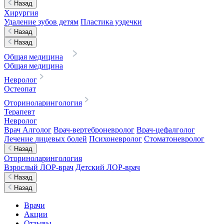
Назад
Хирургия
Удаление зубов детям
Пластика уздечки
Назад
Назад
Общая медицина
Общая медицина
Невролог
Остеопат
Оториноларингология
Терапевт
Невролог
Врач Алголог
Врач-вертеброневролог
Врач-цефалголог
Лечение лицевых болей
Психоневролог
Стоматоневролог
Назад
Оториноларингология
Взрослый ЛОР-врач
Детский ЛОР-врач
Назад
Назад
Врачи
Акции
Отзывы