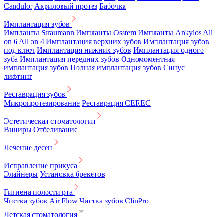
Candulor
Акриловый протез
Бабочка
Имплантация зубов
Импланты Straumann
Импланты Osstem
Импланты Ankylos
All
on 6
All on 4
Имплантация верхних зубов
Имплантация зубов
под ключ
Имплантация нижних зубов
Имплантация одного
зуба
Имплантация передних зубов
Одномоментная
имплантация зубов
Полная имплантация зубов
Синус
лифтинг
Реставрация зубов
Микропротезирование
Реставрация CEREC
Эстетическая стоматология
Виниры
Отбеливание
Лечение десен
Исправление прикуса
Элайнеры
Установка брекетов
Гигиена полости рта
Чистка зубов Air Flow
Чистка зубов ClinPro
Детская стоматология