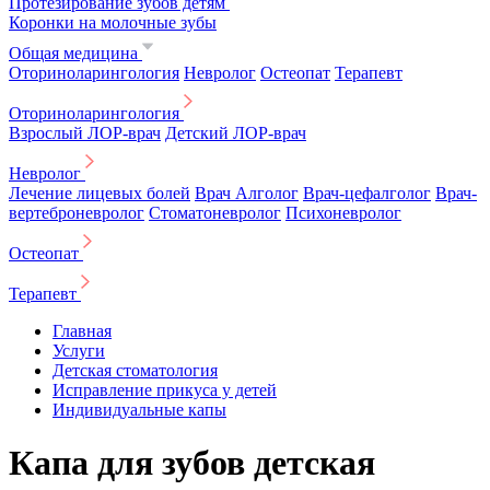
Протезирование зубов детям
Коронки на молочные зубы
Общая медицина
Оториноларингология
Невролог
Остеопат
Терапевт
Оториноларингология
Взрослый ЛОР-врач
Детский ЛОР-врач
Невролог
Лечение лицевых болей
Врач Алголог
Врач-цефалголог
Врач-
вертеброневролог
Стоматоневролог
Психоневролог
Остеопат
Терапевт
Главная
Услуги
Детская стоматология
Исправление прикуса у детей
Индивидуальные капы
Капа для зубов детская