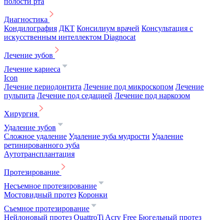
полости рта
Диагностика
Кондилография
ДКТ
Консилиум врачей
Консультация с
искусственным интеллектом Diagnocat
Лечение зубов
Лечение кариеса
Icon
Лечение периодонтита
Лечение под микроскопом
Лечение
пульпита
Лечение под седацией
Лечение под наркозом
Хирургия
Удаление зубов
Сложное удаление
Удаление зуба мудрости
Удаление
ретинированного зуба
Аутотрансплантация
Протезирование
Несъемное протезирование
Мостовидный протез
Коронки
Съемное протезирование
Нейлоновый протез
QuattroTi
Acry Free
Бюгельный протез