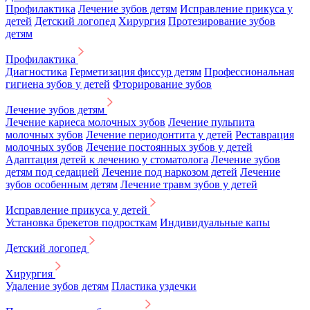
Профилактика
Лечение зубов детям
Исправление прикуса у
детей
Детский логопед
Хирургия
Протезирование зубов
детям
Профилактика
Диагностика
Герметизация фиссур детям
Профессиональная
гигиена зубов у детей
Фторирование зубов
Лечение зубов детям
Лечение кариеса молочных зубов
Лечение пульпита
молочных зубов
Лечение периодонтита у детей
Реставрация
молочных зубов
Лечение постоянных зубов у детей
Адаптация детей к лечению у стоматолога
Лечение зубов
детям под седацией
Лечение под наркозом детей
Лечение
зубов особенным детям
Лечение травм зубов у детей
Исправление прикуса у детей
Установка брекетов подросткам
Индивидуальные капы
Детский логопед
Хирургия
Удаление зубов детям
Пластика уздечки