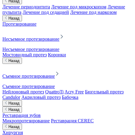
Назад
Лечение периодонтита
Лечение под микроскопом
Лечение
пульпита
Лечение под седацией
Лечение под наркозом
Назад
Протезирование
Несъемное протезирование
Несъемное протезирование
Мостовидный протез
Коронки
Назад
Съемное протезирование
Съемное протезирование
Нейлоновый протез
QuattroTi
Acry Free
Бюгельный протез
Candulor
Акриловый протез
Бабочка
Назад
Назад
Реставрация зубов
Микропротезирование
Реставрация CEREC
Назад
Хирургия