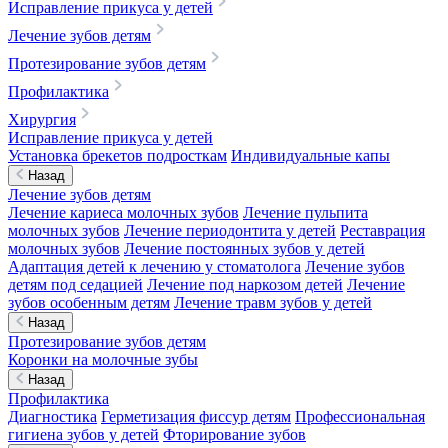
Исправление прикуса у детей
Лечение зубов детям
Протезирование зубов детям
Профилактика
Хирургия
Исправление прикуса у детей
Установка брекетов подросткам
Индивидуальные капы
Назад
Лечение зубов детям
Лечение кариеса молочных зубов
Лечение пульпита
молочных зубов
Лечение периодонтита у детей
Реставрация
молочных зубов
Лечение постоянных зубов у детей
Адаптация детей к лечению у стоматолога
Лечение зубов
детям под седацией
Лечение под наркозом детей
Лечение
зубов особенным детям
Лечение травм зубов у детей
Назад
Протезирование зубов детям
Коронки на молочные зубы
Назад
Профилактика
Диагностика
Герметизация фиссур детям
Профессиональная
гигиена зубов у детей
Фторирование зубов