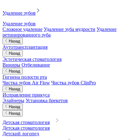
Удаление зубов
Удаление зубов
Сложное удаление
Удаление зуба мудрости
Удаление
ретинированного зуба
Назад
Аутотрансплантация
Назад
Эстетическая стоматология
Виниры
Отбеливание
Назад
Гигиена полости рта
Чистка зубов Air Flow
Чистка зубов ClinPro
Назад
Исправление прикуса
Элайнеры
Установка брекетов
Назад
Назад
Детская стоматология
Детская стоматология
Детский логопед