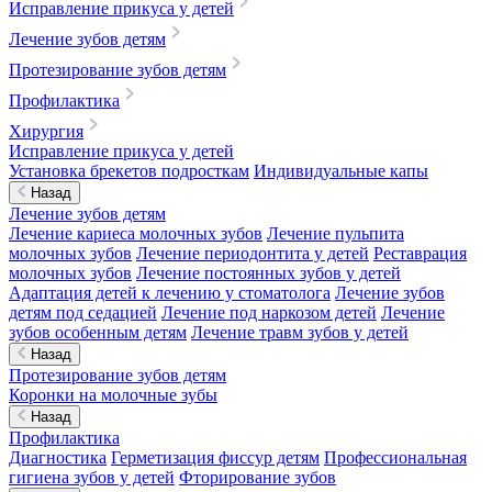
Исправление прикуса у детей
Лечение зубов детям
Протезирование зубов детям
Профилактика
Хирургия
Исправление прикуса у детей
Установка брекетов подросткам
Индивидуальные капы
Назад
Лечение зубов детям
Лечение кариеса молочных зубов
Лечение пульпита
молочных зубов
Лечение периодонтита у детей
Реставрация
молочных зубов
Лечение постоянных зубов у детей
Адаптация детей к лечению у стоматолога
Лечение зубов
детям под седацией
Лечение под наркозом детей
Лечение
зубов особенным детям
Лечение травм зубов у детей
Назад
Протезирование зубов детям
Коронки на молочные зубы
Назад
Профилактика
Диагностика
Герметизация фиссур детям
Профессиональная
гигиена зубов у детей
Фторирование зубов