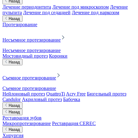
Назад
Лечение периодонтита
Лечение под микроскопом
Лечение
пульпита
Лечение под седацией
Лечение под наркозом
Назад
Протезирование
Несъемное протезирование
Несъемное протезирование
Мостовидный протез
Коронки
Назад
Съемное протезирование
Съемное протезирование
Нейлоновый протез
QuattroTi
Acry Free
Бюгельный протез
Candulor
Акриловый протез
Бабочка
Назад
Назад
Реставрация зубов
Микропротезирование
Реставрация CEREC
Назад
Хирургия