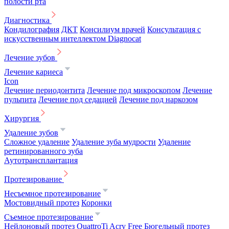
полости рта
Диагностика
Кондилография
ДКТ
Консилиум врачей
Консультация с
искусственным интеллектом Diagnocat
Лечение зубов
Лечение кариеса
Icon
Лечение периодонтита
Лечение под микроскопом
Лечение
пульпита
Лечение под седацией
Лечение под наркозом
Хирургия
Удаление зубов
Сложное удаление
Удаление зуба мудрости
Удаление
ретинированного зуба
Аутотрансплантация
Протезирование
Несъемное протезирование
Мостовидный протез
Коронки
Съемное протезирование
Нейлоновый протез
QuattroTi
Acry Free
Бюгельный протез