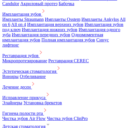
Candulor
Акриловый протез
Бабочка
Имплантация зубов
Импланты Straumann
Импланты Osstem
Импланты Ankylos
All
on 6
All on 4
Имплантация верхних зубов
Имплантация зубов
под ключ
Имплантация нижних зубов
Имплантация одного
зуба
Имплантация передних зубов
Одномоментная
имплантация зубов
Полная имплантация зубов
Синус
лифтинг
Реставрация зубов
Микропротезирование
Реставрация CEREC
Эстетическая стоматология
Виниры
Отбеливание
Лечение десен
Исправление прикуса
Элайнеры
Установка брекетов
Гигиена полости рта
Чистка зубов Air Flow
Чистка зубов ClinPro
Детская стоматология