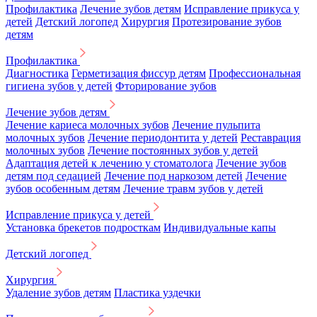
Профилактика
Лечение зубов детям
Исправление прикуса у
детей
Детский логопед
Хирургия
Протезирование зубов
детям
Профилактика
Диагностика
Герметизация фиссур детям
Профессиональная
гигиена зубов у детей
Фторирование зубов
Лечение зубов детям
Лечение кариеса молочных зубов
Лечение пульпита
молочных зубов
Лечение периодонтита у детей
Реставрация
молочных зубов
Лечение постоянных зубов у детей
Адаптация детей к лечению у стоматолога
Лечение зубов
детям под седацией
Лечение под наркозом детей
Лечение
зубов особенным детям
Лечение травм зубов у детей
Исправление прикуса у детей
Установка брекетов подросткам
Индивидуальные капы
Детский логопед
Хирургия
Удаление зубов детям
Пластика уздечки