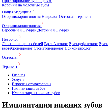
Протезирование зубов детям
Коронки на молочные зубы
Общая медицина
Оториноларингология
Невролог
Остеопат
Терапевт
Оториноларингология
Взрослый ЛОР-врач
Детский ЛОР-врач
Невролог
Лечение лицевых болей
Врач Алголог
Врач-цефалголог
Врач-
вертеброневролог
Стоматоневролог
Психоневролог
Остеопат
Терапевт
Главная
Услуги
Взрослая стоматология
Имплантация зубов
Имплантация нижних зубов
Имплантация нижних зубов