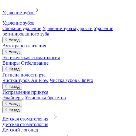
Удаление зубов
Удаление зубов
Сложное удаление
Удаление зуба мудрости
Удаление
ретинированного зуба
Назад
Аутотрансплантация
Назад
Эстетическая стоматология
Виниры
Отбеливание
Назад
Гигиена полости рта
Чистка зубов Air Flow
Чистка зубов ClinPro
Назад
Исправление прикуса
Элайнеры
Установка брекетов
Назад
Назад
Детская стоматология
Детская стоматология
Детский логопед