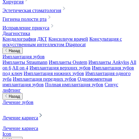
Хирургия
Эстетическая стоматология
Гигиена полости рта
Исправление прикуса
Диагностика
Кондилография
ДКТ
Консилиум врачей
Консультация с
искусственным интеллектом Diagnocat
Назад
Имплантация зубов
Импланты Straumann
Импланты Osstem
Импланты Ankylos
All
on 6
All on 4
Имплантация верхних зубов
Имплантация зубов
под ключ
Имплантация нижних зубов
Имплантация одного
зуба
Имплантация передних зубов
Одномоментная
имплантация зубов
Полная имплантация зубов
Синус
лифтинг
Назад
Лечение зубов
Лечение кариеса
Лечение кариеса
Icon