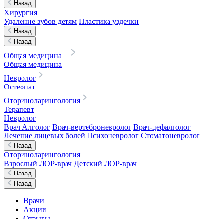
Назад
Хирургия
Удаление зубов детям
Пластика уздечки
Назад
Назад
Общая медицина
Общая медицина
Невролог
Остеопат
Оториноларингология
Терапевт
Невролог
Врач Алголог
Врач-вертеброневролог
Врач-цефалголог
Лечение лицевых болей
Психоневролог
Стоматоневролог
Назад
Оториноларингология
Взрослый ЛОР-врач
Детский ЛОР-врач
Назад
Назад
Врачи
Акции
Отзывы