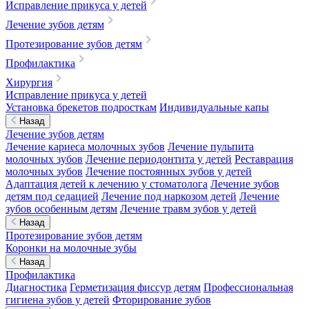
Исправление прикуса у детей
Лечение зубов детям
Протезирование зубов детям
Профилактика
Хирургия
Исправление прикуса у детей
Установка брекетов подросткам
Индивидуальные капы
Назад
Лечение зубов детям
Лечение кариеса молочных зубов
Лечение пульпита
молочных зубов
Лечение периодонтита у детей
Реставрация
молочных зубов
Лечение постоянных зубов у детей
Адаптация детей к лечению у стоматолога
Лечение зубов
детям под седацией
Лечение под наркозом детей
Лечение
зубов особенным детям
Лечение травм зубов у детей
Назад
Протезирование зубов детям
Коронки на молочные зубы
Назад
Профилактика
Диагностика
Герметизация фиссур детям
Профессиональная
гигиена зубов у детей
Фторирование зубов