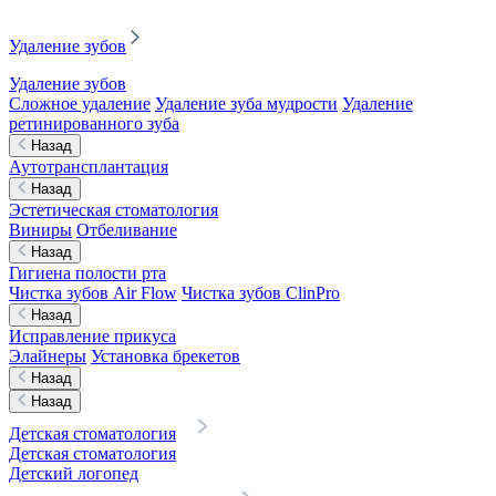
Удаление зубов
Удаление зубов
Сложное удаление
Удаление зуба мудрости
Удаление
ретинированного зуба
Назад
Аутотрансплантация
Назад
Эстетическая стоматология
Виниры
Отбеливание
Назад
Гигиена полости рта
Чистка зубов Air Flow
Чистка зубов ClinPro
Назад
Исправление прикуса
Элайнеры
Установка брекетов
Назад
Назад
Детская стоматология
Детская стоматология
Детский логопед