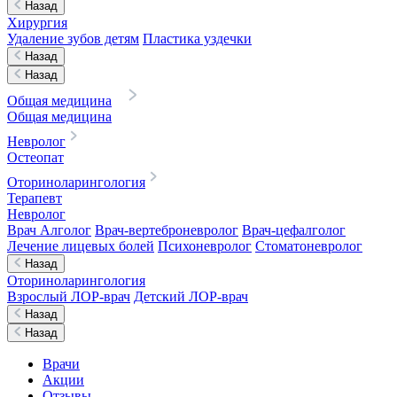
Назад
Хирургия
Удаление зубов детям
Пластика уздечки
Назад
Назад
Общая медицина
Общая медицина
Невролог
Остеопат
Оториноларингология
Терапевт
Невролог
Врач Алголог
Врач-вертеброневролог
Врач-цефалголог
Лечение лицевых болей
Психоневролог
Стоматоневролог
Назад
Оториноларингология
Взрослый ЛОР-врач
Детский ЛОР-врач
Назад
Назад
Врачи
Акции
Отзывы