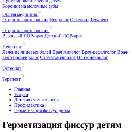
Протезирование зубов детям
Коронки на молочные зубы
Общая медицина
Оториноларингология
Невролог
Остеопат
Терапевт
Оториноларингология
Взрослый ЛОР-врач
Детский ЛОР-врач
Невролог
Лечение лицевых болей
Врач Алголог
Врач-цефалголог
Врач-
вертеброневролог
Стоматоневролог
Психоневролог
Остеопат
Терапевт
Главная
Услуги
Детская стоматология
Профилактика
Герметизация фиссур детям
Герметизация фиссур детям