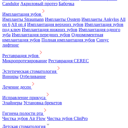
Candulor
Акриловый протез
Бабочка
Имплантация зубов
Импланты Straumann
Импланты Osstem
Импланты Ankylos
All
on 6
All on 4
Имплантация верхних зубов
Имплантация зубов
под ключ
Имплантация нижних зубов
Имплантация одного
зуба
Имплантация передних зубов
Одномоментная
имплантация зубов
Полная имплантация зубов
Синус
лифтинг
Реставрация зубов
Микропротезирование
Реставрация CEREC
Эстетическая стоматология
Виниры
Отбеливание
Лечение десен
Исправление прикуса
Элайнеры
Установка брекетов
Гигиена полости рта
Чистка зубов Air Flow
Чистка зубов ClinPro
Детская стоматология