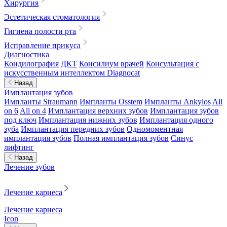
Хирургия
Эстетическая стоматология
Гигиена полости рта
Исправление прикуса
Диагностика
Кондилография
ДКТ
Консилиум врачей
Консультация с
искусственным интеллектом Diagnocat
Назад
Имплантация зубов
Импланты Straumann
Импланты Osstem
Импланты Ankylos
All
on 6
All on 4
Имплантация верхних зубов
Имплантация зубов
под ключ
Имплантация нижних зубов
Имплантация одного
зуба
Имплантация передних зубов
Одномоментная
имплантация зубов
Полная имплантация зубов
Синус
лифтинг
Назад
Лечение зубов
Лечение кариеса
Лечение кариеса
Icon