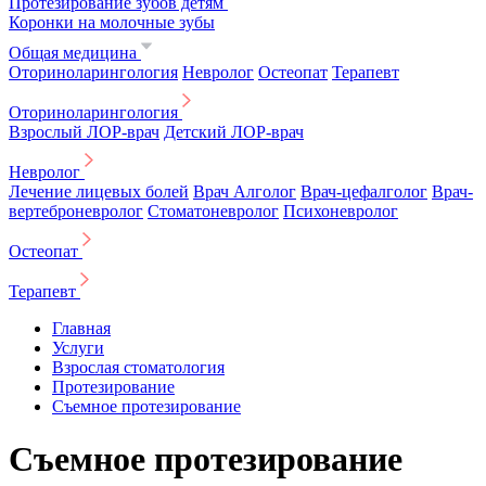
Протезирование зубов детям
Коронки на молочные зубы
Общая медицина
Оториноларингология
Невролог
Остеопат
Терапевт
Оториноларингология
Взрослый ЛОР-врач
Детский ЛОР-врач
Невролог
Лечение лицевых болей
Врач Алголог
Врач-цефалголог
Врач-
вертеброневролог
Стоматоневролог
Психоневролог
Остеопат
Терапевт
Главная
Услуги
Взрослая стоматология
Протезирование
Съемное протезирование
Съемное протезирование