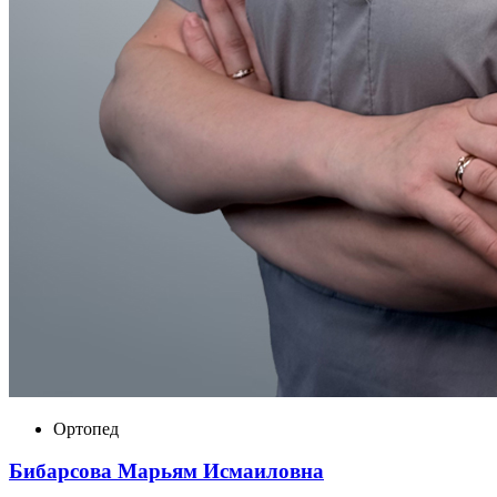
Ортопед
Бибарсова Марьям Исмаиловна