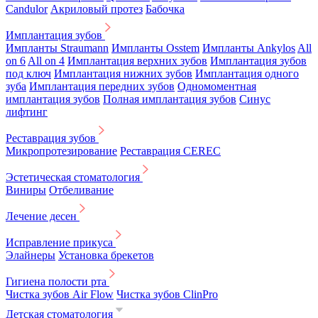
Candulor
Акриловый протез
Бабочка
Имплантация зубов
Импланты Straumann
Импланты Osstem
Импланты Ankylos
All
on 6
All on 4
Имплантация верхних зубов
Имплантация зубов
под ключ
Имплантация нижних зубов
Имплантация одного
зуба
Имплантация передних зубов
Одномоментная
имплантация зубов
Полная имплантация зубов
Синус
лифтинг
Реставрация зубов
Микропротезирование
Реставрация CEREC
Эстетическая стоматология
Виниры
Отбеливание
Лечение десен
Исправление прикуса
Элайнеры
Установка брекетов
Гигиена полости рта
Чистка зубов Air Flow
Чистка зубов ClinPro
Детская стоматология