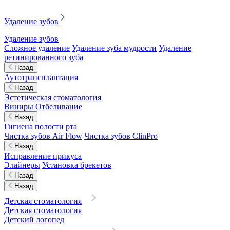
Удаление зубов
Удаление зубов
Сложное удаление
Удаление зуба мудрости
Удаление
ретинированного зуба
Назад
Аутотрансплантация
Назад
Эстетическая стоматология
Виниры
Отбеливание
Назад
Гигиена полости рта
Чистка зубов Air Flow
Чистка зубов ClinPro
Назад
Исправление прикуса
Элайнеры
Установка брекетов
Назад
Назад
Детская стоматология
Детская стоматология
Детский логопед