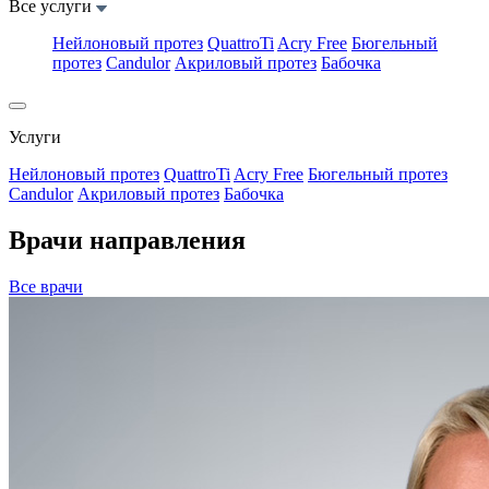
Все услуги
Нейлоновый протез
QuattroTi
Acry Free
Бюгельный
протез
Candulor
Акриловый протез
Бабочка
Услуги
Нейлоновый протез
QuattroTi
Acry Free
Бюгельный протез
Candulor
Акриловый протез
Бабочка
Врачи направления
Все врачи