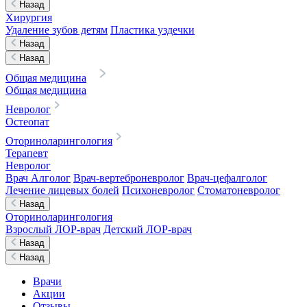
Назад
Хирургия
Удаление зубов детям
Пластика уздечки
Назад
Назад
Общая медицина
Общая медицина
Невролог
Остеопат
Оториноларингология
Терапевт
Невролог
Врач Алголог
Врач-вертеброневролог
Врач-цефалголог
Лечение лицевых болей
Психоневролог
Стоматоневролог
Назад
Оториноларингология
Взрослый ЛОР-врач
Детский ЛОР-врач
Назад
Назад
Врачи
Акции
Отзывы