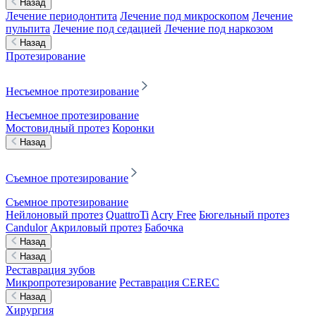
Назад
Лечение периодонтита
Лечение под микроскопом
Лечение
пульпита
Лечение под седацией
Лечение под наркозом
Назад
Протезирование
Несъемное протезирование
Несъемное протезирование
Мостовидный протез
Коронки
Назад
Съемное протезирование
Съемное протезирование
Нейлоновый протез
QuattroTi
Acry Free
Бюгельный протез
Candulor
Акриловый протез
Бабочка
Назад
Назад
Реставрация зубов
Микропротезирование
Реставрация CEREC
Назад
Хирургия