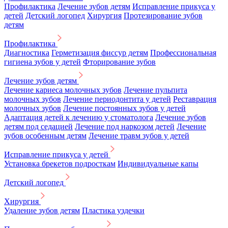
Профилактика
Лечение зубов детям
Исправление прикуса у
детей
Детский логопед
Хирургия
Протезирование зубов
детям
Профилактика
Диагностика
Герметизация фиссур детям
Профессиональная
гигиена зубов у детей
Фторирование зубов
Лечение зубов детям
Лечение кариеса молочных зубов
Лечение пульпита
молочных зубов
Лечение периодонтита у детей
Реставрация
молочных зубов
Лечение постоянных зубов у детей
Адаптация детей к лечению у стоматолога
Лечение зубов
детям под седацией
Лечение под наркозом детей
Лечение
зубов особенным детям
Лечение травм зубов у детей
Исправление прикуса у детей
Установка брекетов подросткам
Индивидуальные капы
Детский логопед
Хирургия
Удаление зубов детям
Пластика уздечки