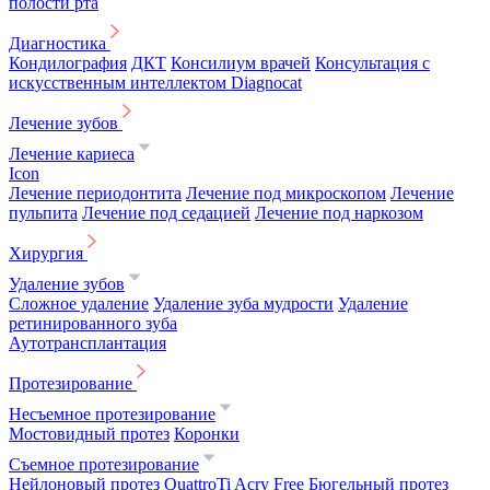
полости рта
Диагностика
Кондилография
ДКТ
Консилиум врачей
Консультация с
искусственным интеллектом Diagnocat
Лечение зубов
Лечение кариеса
Icon
Лечение периодонтита
Лечение под микроскопом
Лечение
пульпита
Лечение под седацией
Лечение под наркозом
Хирургия
Удаление зубов
Сложное удаление
Удаление зуба мудрости
Удаление
ретинированного зуба
Аутотрансплантация
Протезирование
Несъемное протезирование
Мостовидный протез
Коронки
Съемное протезирование
Нейлоновый протез
QuattroTi
Acry Free
Бюгельный протез