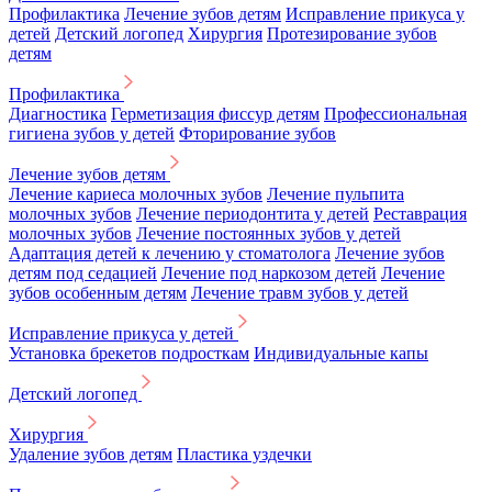
Профилактика
Лечение зубов детям
Исправление прикуса у
детей
Детский логопед
Хирургия
Протезирование зубов
детям
Профилактика
Диагностика
Герметизация фиссур детям
Профессиональная
гигиена зубов у детей
Фторирование зубов
Лечение зубов детям
Лечение кариеса молочных зубов
Лечение пульпита
молочных зубов
Лечение периодонтита у детей
Реставрация
молочных зубов
Лечение постоянных зубов у детей
Адаптация детей к лечению у стоматолога
Лечение зубов
детям под седацией
Лечение под наркозом детей
Лечение
зубов особенным детям
Лечение травм зубов у детей
Исправление прикуса у детей
Установка брекетов подросткам
Индивидуальные капы
Детский логопед
Хирургия
Удаление зубов детям
Пластика уздечки