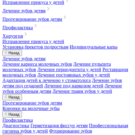
Исправление прикуса у детей
Лечение зубов детям
Протезирование зубов детям
Профилактика
Хирургия
Исправление прикуса у детей
Установка брекетов подросткам
Индивидуальные капы
Назад
Лечение зубов детям
Лечение кариеса молочных зубов
Лечение пульпита
молочных зубов
Лечение периодонтита у детей
Реставрация
молочных зубов
Лечение постоянных зубов у детей
Адаптация детей к лечению у стоматолога
Лечение зубов
детям под седацией
Лечение под наркозом детей
Лечение
зубов особенным детям
Лечение травм зубов у детей
Назад
Протезирование зубов детям
Коронки на молочные зубы
Назад
Профилактика
Диагностика
Герметизация фиссур детям
Профессиональная
гигиена зубов у детей
Фторирование зубов