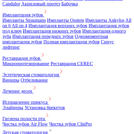
Candulor
Акриловый протез
Бабочка
Имплантация зубов
Импланты Straumann
Импланты Osstem
Импланты Ankylos
All
on 6
All on 4
Имплантация верхних зубов
Имплантация зубов
под ключ
Имплантация нижних зубов
Имплантация одного
зуба
Имплантация передних зубов
Одномоментная
имплантация зубов
Полная имплантация зубов
Синус
лифтинг
Реставрация зубов
Микропротезирование
Реставрация CEREC
Эстетическая стоматология
Виниры
Отбеливание
Лечение десен
Исправление прикуса
Элайнеры
Установка брекетов
Гигиена полости рта
Чистка зубов Air Flow
Чистка зубов ClinPro
Детская стоматология