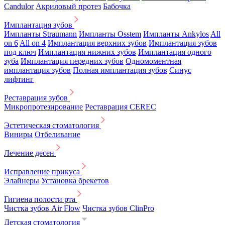
Candulor
Акриловый протез
Бабочка
Имплантация зубов
Импланты Straumann
Импланты Osstem
Импланты Ankylos
All
on 6
All on 4
Имплантация верхних зубов
Имплантация зубов
под ключ
Имплантация нижних зубов
Имплантация одного
зуба
Имплантация передних зубов
Одномоментная
имплантация зубов
Полная имплантация зубов
Синус
лифтинг
Реставрация зубов
Микропротезирование
Реставрация CEREC
Эстетическая стоматология
Виниры
Отбеливание
Лечение десен
Исправление прикуса
Элайнеры
Установка брекетов
Гигиена полости рта
Чистка зубов Air Flow
Чистка зубов ClinPro
Детская стоматология