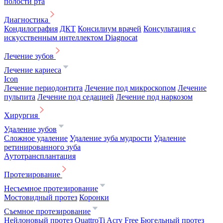
полости рта
Диагностика
Кондилография
ДКТ
Консилиум врачей
Консультация с
искусственным интеллектом Diagnocat
Лечение зубов
Лечение кариеса
Icon
Лечение периодонтита
Лечение под микроскопом
Лечение
пульпита
Лечение под седацией
Лечение под наркозом
Хирургия
Удаление зубов
Сложное удаление
Удаление зуба мудрости
Удаление
ретинированного зуба
Аутотрансплантация
Протезирование
Несъемное протезирование
Мостовидный протез
Коронки
Съемное протезирование
Нейлоновый протез
QuattroTi
Acry Free
Бюгельный протез