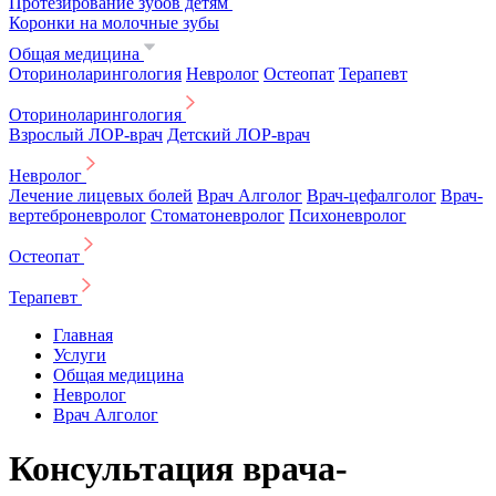
Протезирование зубов детям
Коронки на молочные зубы
Общая медицина
Оториноларингология
Невролог
Остеопат
Терапевт
Оториноларингология
Взрослый ЛОР-врач
Детский ЛОР-врач
Невролог
Лечение лицевых болей
Врач Алголог
Врач-цефалголог
Врач-
вертеброневролог
Стоматоневролог
Психоневролог
Остеопат
Терапевт
Главная
Услуги
Общая медицина
Невролог
Врач Алголог
Консультация врача-