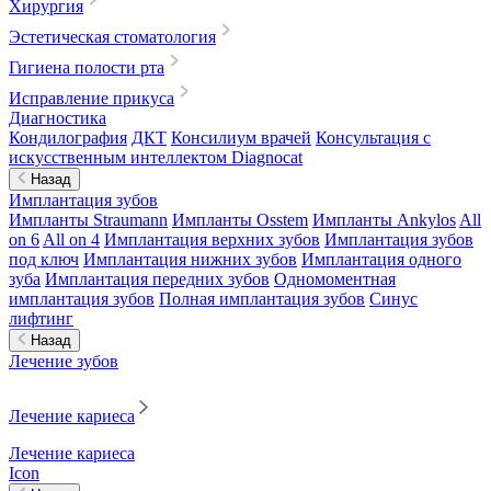
Хирургия
Эстетическая стоматология
Гигиена полости рта
Исправление прикуса
Диагностика
Кондилография
ДКТ
Консилиум врачей
Консультация с
искусственным интеллектом Diagnocat
Назад
Имплантация зубов
Импланты Straumann
Импланты Osstem
Импланты Ankylos
All
on 6
All on 4
Имплантация верхних зубов
Имплантация зубов
под ключ
Имплантация нижних зубов
Имплантация одного
зуба
Имплантация передних зубов
Одномоментная
имплантация зубов
Полная имплантация зубов
Синус
лифтинг
Назад
Лечение зубов
Лечение кариеса
Лечение кариеса
Icon