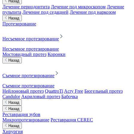
Назад
Лечение периодонтита
Лечение под микроскопом
Лечение
пульпита
Лечение под седацией
Лечение под наркозом
Назад
Протезирование
Несъемное протезирование
Несъемное протезирование
Мостовидный протез
Коронки
Назад
Съемное протезирование
Съемное протезирование
Нейлоновый протез
QuattroTi
Acry Free
Бюгельный протез
Candulor
Акриловый протез
Бабочка
Назад
Назад
Реставрация зубов
Микропротезирование
Реставрация CEREC
Назад
Хирургия