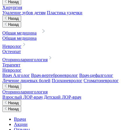
Назад
Хирургия
Удаление зубов детям
Пластика уздечки
Назад
Назад
Общая медицина
Общая медицина
Невролог
Остеопат
Оториноларингология
Терапевт
Невролог
Врач Алголог
Врач-вертеброневролог
Врач-цефалголог
Лечение лицевых болей
Психоневролог
Стоматоневролог
Назад
Оториноларингология
Взрослый ЛОР-врач
Детский ЛОР-врач
Назад
Назад
Врачи
Акции
Отзывы