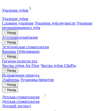
Удаление зубов
Удаление зубов
Сложное удаление
Удаление зуба мудрости
Удаление
ретинированного зуба
Назад
Аутотрансплантация
Назад
Эстетическая стоматология
Виниры
Отбеливание
Назад
Гигиена полости рта
Чистка зубов Air Flow
Чистка зубов ClinPro
Назад
Исправление прикуса
Элайнеры
Установка брекетов
Назад
Назад
Детская стоматология
Детская стоматология
Детский логопед