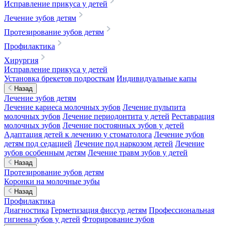
Исправление прикуса у детей
Лечение зубов детям
Протезирование зубов детям
Профилактика
Хирургия
Исправление прикуса у детей
Установка брекетов подросткам
Индивидуальные капы
Назад
Лечение зубов детям
Лечение кариеса молочных зубов
Лечение пульпита
молочных зубов
Лечение периодонтита у детей
Реставрация
молочных зубов
Лечение постоянных зубов у детей
Адаптация детей к лечению у стоматолога
Лечение зубов
детям под седацией
Лечение под наркозом детей
Лечение
зубов особенным детям
Лечение травм зубов у детей
Назад
Протезирование зубов детям
Коронки на молочные зубы
Назад
Профилактика
Диагностика
Герметизация фиссур детям
Профессиональная
гигиена зубов у детей
Фторирование зубов