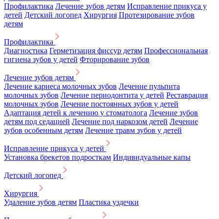
Профилактика
Лечение зубов детям
Исправление прикуса у
детей
Детский логопед
Хирургия
Протезирование зубов
детям
Профилактика
Диагностика
Герметизация фиссур детям
Профессиональная
гигиена зубов у детей
Фторирование зубов
Лечение зубов детям
Лечение кариеса молочных зубов
Лечение пульпита
молочных зубов
Лечение периодонтита у детей
Реставрация
молочных зубов
Лечение постоянных зубов у детей
Адаптация детей к лечению у стоматолога
Лечение зубов
детям под седацией
Лечение под наркозом детей
Лечение
зубов особенным детям
Лечение травм зубов у детей
Исправление прикуса у детей
Установка брекетов подросткам
Индивидуальные капы
Детский логопед
Хирургия
Удаление зубов детям
Пластика уздечки