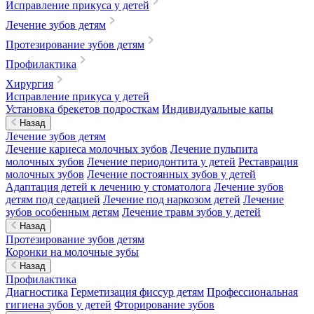
Исправление прикуса у детей
Лечение зубов детям
Протезирование зубов детям
Профилактика
Хирургия
Исправление прикуса у детей
Установка брекетов подросткам
Индивидуальные капы
Назад
Лечение зубов детям
Лечение кариеса молочных зубов
Лечение пульпита
молочных зубов
Лечение периодонтита у детей
Реставрация
молочных зубов
Лечение постоянных зубов у детей
Адаптация детей к лечению у стоматолога
Лечение зубов
детям под седацией
Лечение под наркозом детей
Лечение
зубов особенным детям
Лечение травм зубов у детей
Назад
Протезирование зубов детям
Коронки на молочные зубы
Назад
Профилактика
Диагностика
Герметизация фиссур детям
Профессиональная
гигиена зубов у детей
Фторирование зубов