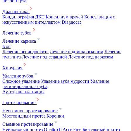
полости рта
Диагностика
Кондилография
ДКТ
Консилиум врачей
Консультация с
искусственным интеллектом Diagnocat
Лечение зубов
Лечение кариеса
Icon
Лечение периодонтита
Лечение под микроскопом
Лечение
пульпита
Лечение под седацией
Лечение под наркозом
Хирургия
Удаление зубов
Сложное удаление
Удаление зуба мудрости
Удаление
ретинированного зуба
Аутотрансплантация
Протезирование
Несъемное протезирование
Мостовидный протез
Коронки
Съемное протезирование
Нейлоновый протез
QuattroTi
Acry Free
Бюгельный протез