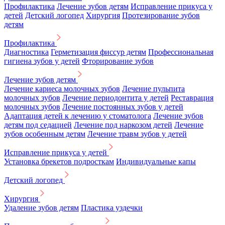
Профилактика
Лечение зубов детям
Исправление прикуса у
детей
Детский логопед
Хирургия
Протезирование зубов
детям
Профилактика
Диагностика
Герметизация фиссур детям
Профессиональная
гигиена зубов у детей
Фторирование зубов
Лечение зубов детям
Лечение кариеса молочных зубов
Лечение пульпита
молочных зубов
Лечение периодонтита у детей
Реставрация
молочных зубов
Лечение постоянных зубов у детей
Адаптация детей к лечению у стоматолога
Лечение зубов
детям под седацией
Лечение под наркозом детей
Лечение
зубов особенным детям
Лечение травм зубов у детей
Исправление прикуса у детей
Установка брекетов подросткам
Индивидуальные капы
Детский логопед
Хирургия
Удаление зубов детям
Пластика уздечки