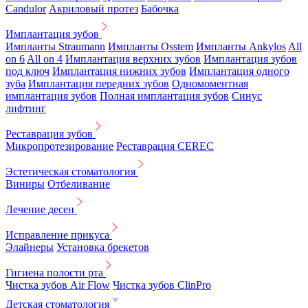
Candulor
Акриловый протез
Бабочка
Имплантация зубов
Импланты Straumann
Импланты Osstem
Импланты Ankylos
All
on 6
All on 4
Имплантация верхних зубов
Имплантация зубов
под ключ
Имплантация нижних зубов
Имплантация одного
зуба
Имплантация передних зубов
Одномоментная
имплантация зубов
Полная имплантация зубов
Синус
лифтинг
Реставрация зубов
Микропротезирование
Реставрация CEREC
Эстетическая стоматология
Виниры
Отбеливание
Лечение десен
Исправление прикуса
Элайнеры
Установка брекетов
Гигиена полости рта
Чистка зубов Air Flow
Чистка зубов ClinPro
Детская стоматология