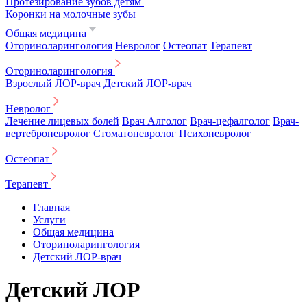
Протезирование зубов детям
Коронки на молочные зубы
Общая медицина
Оториноларингология
Невролог
Остеопат
Терапевт
Оториноларингология
Взрослый ЛОР-врач
Детский ЛОР-врач
Невролог
Лечение лицевых болей
Врач Алголог
Врач-цефалголог
Врач-
вертеброневролог
Стоматоневролог
Психоневролог
Остеопат
Терапевт
Главная
Услуги
Общая медицина
Оториноларингология
Детский ЛОР-врач
Детский ЛОР