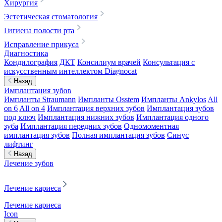
Хирургия
Эстетическая стоматология
Гигиена полости рта
Исправление прикуса
Диагностика
Кондилография
ДКТ
Консилиум врачей
Консультация с
искусственным интеллектом Diagnocat
Назад
Имплантация зубов
Импланты Straumann
Импланты Osstem
Импланты Ankylos
All
on 6
All on 4
Имплантация верхних зубов
Имплантация зубов
под ключ
Имплантация нижних зубов
Имплантация одного
зуба
Имплантация передних зубов
Одномоментная
имплантация зубов
Полная имплантация зубов
Синус
лифтинг
Назад
Лечение зубов
Лечение кариеса
Лечение кариеса
Icon