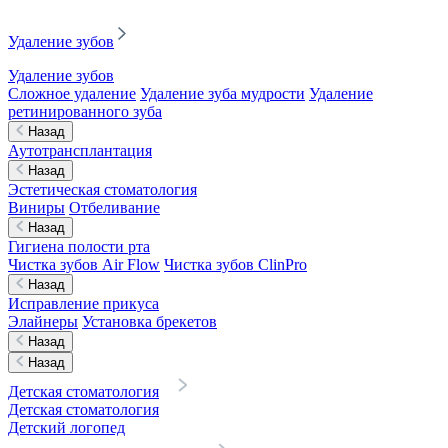
Удаление зубов
Удаление зубов
Сложное удаление
Удаление зуба мудрости
Удаление
ретинированного зуба
Назад
Аутотрансплантация
Назад
Эстетическая стоматология
Виниры
Отбеливание
Назад
Гигиена полости рта
Чистка зубов Air Flow
Чистка зубов ClinPro
Назад
Исправление прикуса
Элайнеры
Установка брекетов
Назад
Назад
Детская стоматология
Детская стоматология
Детский логопед