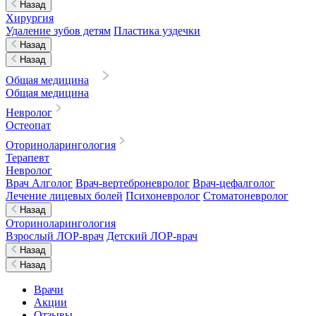
Назад
Хирургия
Удаление зубов детям
Пластика уздечки
Назад
Назад
Общая медицина
Общая медицина
Невролог
Остеопат
Оториноларингология
Терапевт
Невролог
Врач Алголог
Врач-вертеброневролог
Врач-цефалголог
Лечение лицевых болей
Психоневролог
Стоматоневролог
Назад
Оториноларингология
Взрослый ЛОР-врач
Детский ЛОР-врач
Назад
Назад
Врачи
Акции
Отзывы