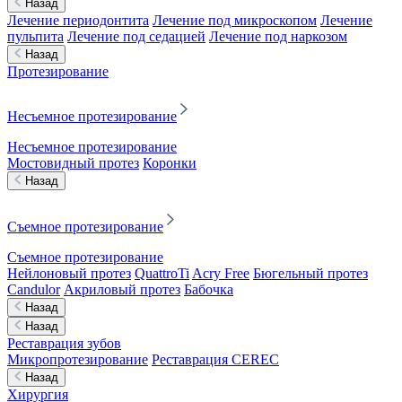
Назад
Лечение периодонтита
Лечение под микроскопом
Лечение
пульпита
Лечение под седацией
Лечение под наркозом
Назад
Протезирование
Несъемное протезирование
Несъемное протезирование
Мостовидный протез
Коронки
Назад
Съемное протезирование
Съемное протезирование
Нейлоновый протез
QuattroTi
Acry Free
Бюгельный протез
Candulor
Акриловый протез
Бабочка
Назад
Назад
Реставрация зубов
Микропротезирование
Реставрация CEREC
Назад
Хирургия