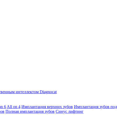
твенным интеллектом Diagnocat
on 6
All on 4
Имплантация верхних зубов
Имплантация зубов под
бов
Полная имплантация зубов
Синус лифтинг