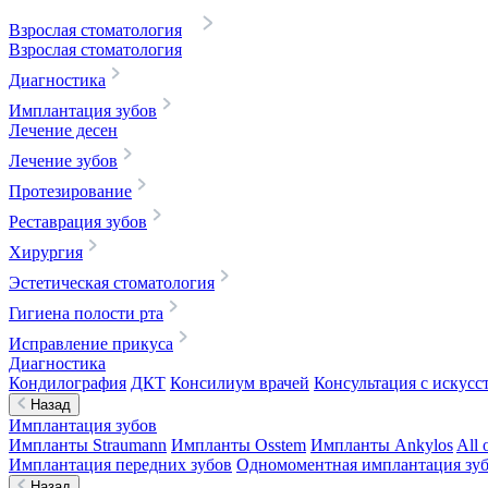
Взрослая стоматология
Взрослая стоматология
Диагностика
Имплантация зубов
Лечение десен
Лечение зубов
Протезирование
Реставрация зубов
Хирургия
Эстетическая стоматология
Гигиена полости рта
Исправление прикуса
Диагностика
Кондилография
ДКТ
Консилиум врачей
Консультация с искусс
Назад
Имплантация зубов
Импланты Straumann
Импланты Osstem
Импланты Ankylos
All 
Имплантация передних зубов
Одномоментная имплантация зу
Назад