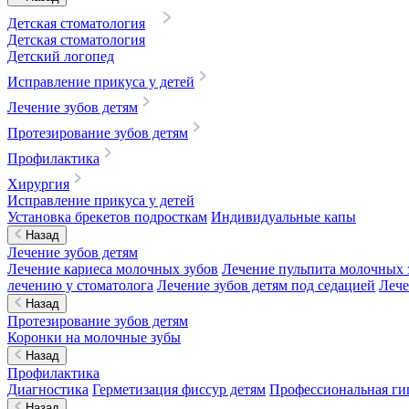
Детская стоматология
Детская стоматология
Детский логопед
Исправление прикуса у детей
Лечение зубов детям
Протезирование зубов детям
Профилактика
Хирургия
Исправление прикуса у детей
Установка брекетов подросткам
Индивидуальные капы
Назад
Лечение зубов детям
Лечение кариеса молочных зубов
Лечение пульпита молочных 
лечению у стоматолога
Лечение зубов детям под седацией
Лече
Назад
Протезирование зубов детям
Коронки на молочные зубы
Назад
Профилактика
Диагностика
Герметизация фиссур детям
Профессиональная гиг
Назад