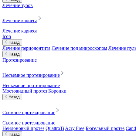
Лечение зубов
Лечение кариеса
Лечение кариеса
Icon
Назад
Лечение периодонтита
Лечение под микроскопом
Лечение пул
Назад
Протезирование
Несъемное протезирование
Несъемное протезирование
Мостовидный протез
Коронки
Назад
Съемное протезирование
Съемное протезирование
Нейлоновый протез
QuattroTi
Acry Free
Бюгельный протез
Cand
Назад