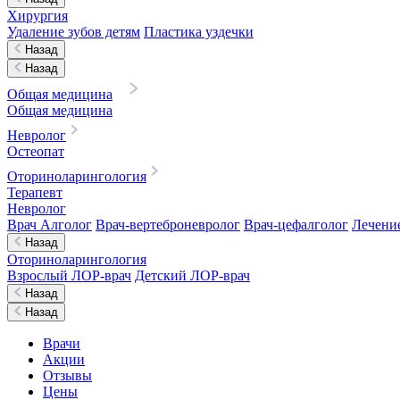
Хирургия
Удаление зубов детям
Пластика уздечки
Назад
Назад
Общая медицина
Общая медицина
Невролог
Остеопат
Оториноларингология
Терапевт
Невролог
Врач Алголог
Врач-вертеброневролог
Врач-цефалголог
Лечени
Назад
Оториноларингология
Взрослый ЛОР-врач
Детский ЛОР-врач
Назад
Назад
Врачи
Акции
Отзывы
Цены