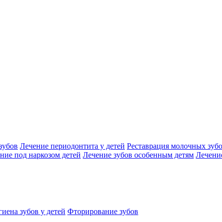
зубов
Лечение периодонтита у детей
Реставрация молочных зуб
ние под наркозом детей
Лечение зубов особенным детям
Лечение
иена зубов у детей
Фторирование зубов