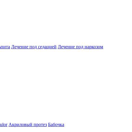
ьпита
Лечение под седацией
Лечение под наркозом
ulor
Акриловый протез
Бабочка