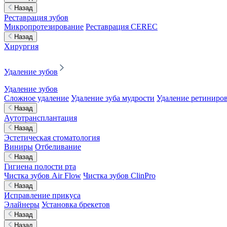
Назад
Реставрация зубов
Микропротезирование
Реставрация CEREC
Назад
Хирургия
Удаление зубов
Удаление зубов
Сложное удаление
Удаление зуба мудрости
Удаление ретиниров
Назад
Аутотрансплантация
Назад
Эстетическая стоматология
Виниры
Отбеливание
Назад
Гигиена полости рта
Чистка зубов Air Flow
Чистка зубов ClinPro
Назад
Исправление прикуса
Элайнеры
Установка брекетов
Назад
Назад