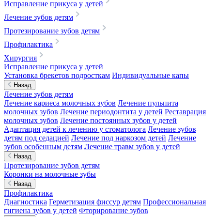
Исправление прикуса у детей
Лечение зубов детям
Протезирование зубов детям
Профилактика
Хирургия
Исправление прикуса у детей
Установка брекетов подросткам
Индивидуальные капы
Назад
Лечение зубов детям
Лечение кариеса молочных зубов
Лечение пульпита
молочных зубов
Лечение периодонтита у детей
Реставрация
молочных зубов
Лечение постоянных зубов у детей
Адаптация детей к лечению у стоматолога
Лечение зубов
детям под седацией
Лечение под наркозом детей
Лечение
зубов особенным детям
Лечение травм зубов у детей
Назад
Протезирование зубов детям
Коронки на молочные зубы
Назад
Профилактика
Диагностика
Герметизация фиссур детям
Профессиональная
гигиена зубов у детей
Фторирование зубов