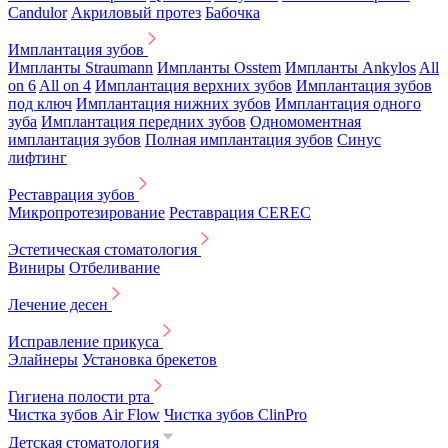
Candulor
Акриловый протез
Бабочка
Имплантация зубов
Импланты Straumann
Импланты Osstem
Импланты Ankylos
All
on 6
All on 4
Имплантация верхних зубов
Имплантация зубов
под ключ
Имплантация нижних зубов
Имплантация одного
зуба
Имплантация передних зубов
Одномоментная
имплантация зубов
Полная имплантация зубов
Синус
лифтинг
Реставрация зубов
Микропротезирование
Реставрация CEREC
Эстетическая стоматология
Виниры
Отбеливание
Лечение десен
Исправление прикуса
Элайнеры
Установка брекетов
Гигиена полости рта
Чистка зубов Air Flow
Чистка зубов ClinPro
Детская стоматология