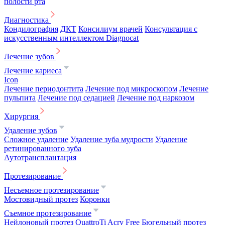
полости рта
Диагностика
Кондилография
ДКТ
Консилиум врачей
Консультация с
искусственным интеллектом Diagnocat
Лечение зубов
Лечение кариеса
Icon
Лечение периодонтита
Лечение под микроскопом
Лечение
пульпита
Лечение под седацией
Лечение под наркозом
Хирургия
Удаление зубов
Сложное удаление
Удаление зуба мудрости
Удаление
ретинированного зуба
Аутотрансплантация
Протезирование
Несъемное протезирование
Мостовидный протез
Коронки
Съемное протезирование
Нейлоновый протез
QuattroTi
Acry Free
Бюгельный протез