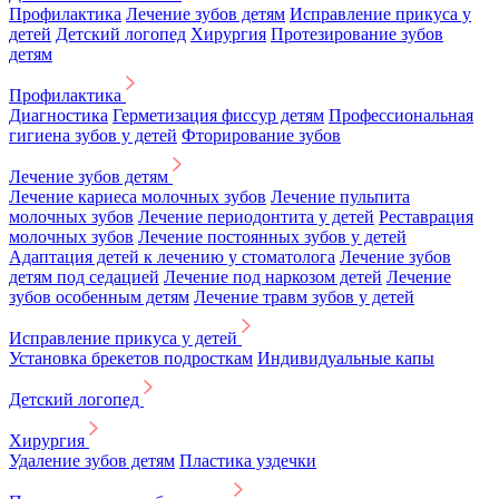
Профилактика
Лечение зубов детям
Исправление прикуса у
детей
Детский логопед
Хирургия
Протезирование зубов
детям
Профилактика
Диагностика
Герметизация фиссур детям
Профессиональная
гигиена зубов у детей
Фторирование зубов
Лечение зубов детям
Лечение кариеса молочных зубов
Лечение пульпита
молочных зубов
Лечение периодонтита у детей
Реставрация
молочных зубов
Лечение постоянных зубов у детей
Адаптация детей к лечению у стоматолога
Лечение зубов
детям под седацией
Лечение под наркозом детей
Лечение
зубов особенным детям
Лечение травм зубов у детей
Исправление прикуса у детей
Установка брекетов подросткам
Индивидуальные капы
Детский логопед
Хирургия
Удаление зубов детям
Пластика уздечки