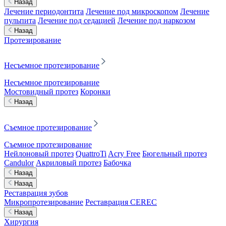
Назад
Лечение периодонтита
Лечение под микроскопом
Лечение
пульпита
Лечение под седацией
Лечение под наркозом
Назад
Протезирование
Несъемное протезирование
Несъемное протезирование
Мостовидный протез
Коронки
Назад
Съемное протезирование
Съемное протезирование
Нейлоновый протез
QuattroTi
Acry Free
Бюгельный протез
Candulor
Акриловый протез
Бабочка
Назад
Назад
Реставрация зубов
Микропротезирование
Реставрация CEREC
Назад
Хирургия