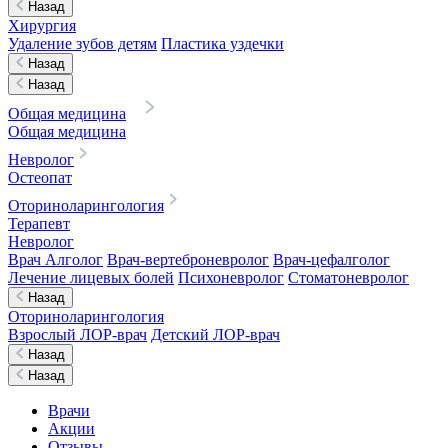
Назад
Хирургия
Удаление зубов детям
Пластика уздечки
Назад
Назад
Общая медицина
Общая медицина
Невролог
Остеопат
Оториноларингология
Терапевт
Невролог
Врач Алголог
Врач-вертеброневролог
Врач-цефалголог
Лечение лицевых болей
Психоневролог
Стоматоневролог
Назад
Оториноларингология
Взрослый ЛОР-врач
Детский ЛОР-врач
Назад
Назад
Врачи
Акции
Отзывы