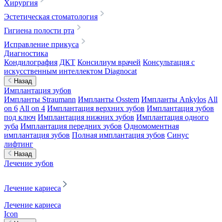
Хирургия
Эстетическая стоматология
Гигиена полости рта
Исправление прикуса
Диагностика
Кондилография
ДКТ
Консилиум врачей
Консультация с
искусственным интеллектом Diagnocat
Назад
Имплантация зубов
Импланты Straumann
Импланты Osstem
Импланты Ankylos
All
on 6
All on 4
Имплантация верхних зубов
Имплантация зубов
под ключ
Имплантация нижних зубов
Имплантация одного
зуба
Имплантация передних зубов
Одномоментная
имплантация зубов
Полная имплантация зубов
Синус
лифтинг
Назад
Лечение зубов
Лечение кариеса
Лечение кариеса
Icon