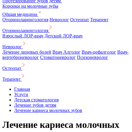
Протезирование зубов детям
Коронки на молочные зубы
Общая медицина
Оториноларингология
Невролог
Остеопат
Терапевт
Оториноларингология
Взрослый ЛОР-врач
Детский ЛОР-врач
Невролог
Лечение лицевых болей
Врач Алголог
Врач-цефалголог
Врач-
вертеброневролог
Стоматоневролог
Психоневролог
Остеопат
Терапевт
Главная
Услуги
Детская стоматология
Лечение зубов детям
Лечение кариеса молочных зубов
Лечение кариеса молочных