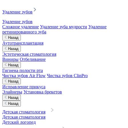
Удаление зубов
Удаление зубов
Сложное удаление
Удаление зуба мудрости
Удаление
ретинированного зуба
Назад
Аутотрансплантация
Назад
Эстетическая стоматология
Виниры
Отбеливание
Назад
Гигиена полости рта
Чистка зубов Air Flow
Чистка зубов ClinPro
Назад
Исправление прикуса
Элайнеры
Установка брекетов
Назад
Назад
Детская стоматология
Детская стоматология
Детский логопед