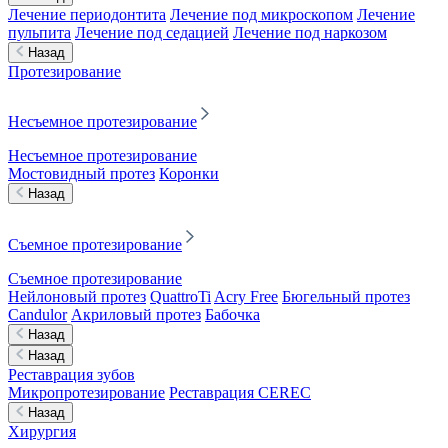
Лечение периодонтита
Лечение под микроскопом
Лечение
пульпита
Лечение под седацией
Лечение под наркозом
Назад
Протезирование
Несъемное протезирование
Несъемное протезирование
Мостовидный протез
Коронки
Назад
Съемное протезирование
Съемное протезирование
Нейлоновый протез
QuattroTi
Acry Free
Бюгельный протез
Candulor
Акриловый протез
Бабочка
Назад
Назад
Реставрация зубов
Микропротезирование
Реставрация CEREC
Назад
Хирургия