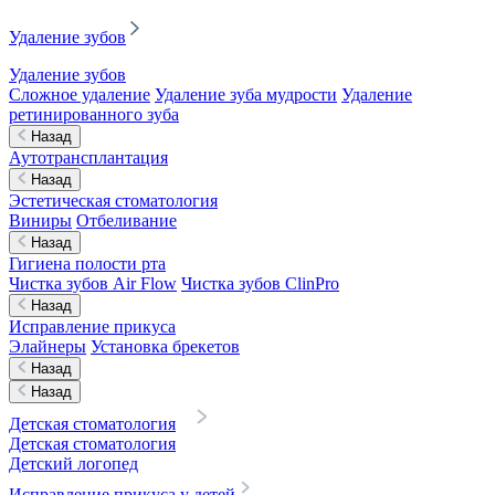
Удаление зубов
Удаление зубов
Сложное удаление
Удаление зуба мудрости
Удаление
ретинированного зуба
Назад
Аутотрансплантация
Назад
Эстетическая стоматология
Виниры
Отбеливание
Назад
Гигиена полости рта
Чистка зубов Air Flow
Чистка зубов ClinPro
Назад
Исправление прикуса
Элайнеры
Установка брекетов
Назад
Назад
Детская стоматология
Детская стоматология
Детский логопед
Исправление прикуса у детей