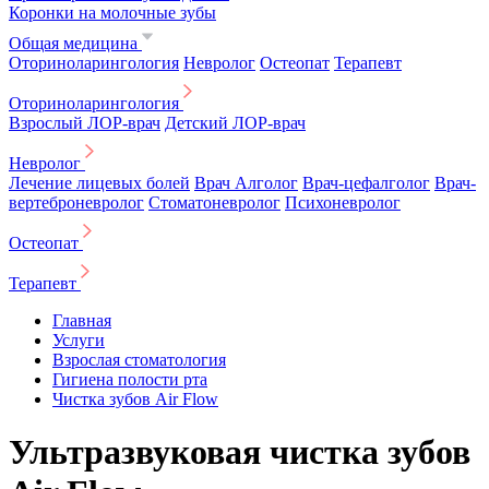
Коронки на молочные зубы
Общая медицина
Оториноларингология
Невролог
Остеопат
Терапевт
Оториноларингология
Взрослый ЛОР-врач
Детский ЛОР-врач
Невролог
Лечение лицевых болей
Врач Алголог
Врач-цефалголог
Врач-
вертеброневролог
Стоматоневролог
Психоневролог
Остеопат
Терапевт
Главная
Услуги
Взрослая стоматология
Гигиена полости рта
Чистка зубов Air Flow
Ультразвуковая чистка зубов