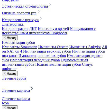
Эстетическая стоматология
Гигиена полости рта
Исправление прикуса
Диагностика
Кондилография
ДКТ
Консилиум врачей
Консультация с
искусственным интеллектом Diagnocat
Назад
Имплантация зубов
Импланты Straumann
Импланты Osstem
Импланты Ankylos
All
on 6
All on 4
Имплантация верхних зубов
Имплантация зубов
под ключ
Имплантация нижних зубов
Имплантация одного
зуба
Имплантация передних зубов
Одномоментная
имплантация зубов
Полная имплантация зубов
Синус
лифтинг
Назад
Лечение зубов
Лечение кариеса
Лечение кариеса
Icon
Назад