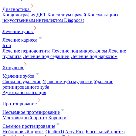
Диагностика
Кондилография
ДКТ
Консилиум врачей
Консультация с
искусственным интеллектом Diagnocat
Лечение зубов
Лечение кариеса
Icon
Лечение периодонтита
Лечение под микроскопом
Лечение
пульпита
Лечение под седацией
Лечение под наркозом
Хирургия
Удаление зубов
Сложное удаление
Удаление зуба мудрости
Удаление
ретинированного зуба
Аутотрансплантация
Протезирование
Несъемное протезирование
Мостовидный протез
Коронки
Съемное протезирование
Нейлоновый протез
QuattroTi
Acry Free
Бюгельный протез