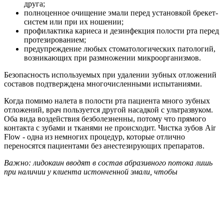
друга;
полноценное очищение эмали перед установкой брекет-
систем или при их ношении;
профилактика кариеса и дезинфекция полости рта перед
протезированием;
предупреждение любых стоматологических патологий,
возникающих при размножении микроорганизмов.
Безопасность используемых при удалении зубных отложений
составов подтверждена многочисленными испытаниями.
Когда помимо налета в полости рта пациента много зубных
отложений, врач пользуется другой насадкой с ультразвуком.
Оба вида воздействия безболезненны, потому что прямого
контакта с зубами и тканями не происходит. Чистка зубов Air
Flow - одна из немногих процедур, которые отлично
переносятся пациентами без анестезирующих препаратов.
Важно: лидокаин вводят в состав абразивного потока лишь
при наличии у клиента истонченной эмали, чтобы
максимально снизить неприятные ощущения.
Гигиена полости рта в стоматологическом кабинете сильно
отличается от самостоятельных очищающих процедур в
первую очередь тщательностью, во вторую очередь -