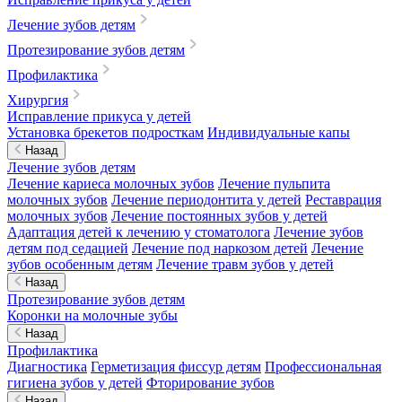
Лечение зубов детям
Протезирование зубов детям
Профилактика
Хирургия
Исправление прикуса у детей
Установка брекетов подросткам
Индивидуальные капы
Назад
Лечение зубов детям
Лечение кариеса молочных зубов
Лечение пульпита
молочных зубов
Лечение периодонтита у детей
Реставрация
молочных зубов
Лечение постоянных зубов у детей
Адаптация детей к лечению у стоматолога
Лечение зубов
детям под седацией
Лечение под наркозом детей
Лечение
зубов особенным детям
Лечение травм зубов у детей
Назад
Протезирование зубов детям
Коронки на молочные зубы
Назад
Профилактика
Диагностика
Герметизация фиссур детям
Профессиональная
гигиена зубов у детей
Фторирование зубов
Назад