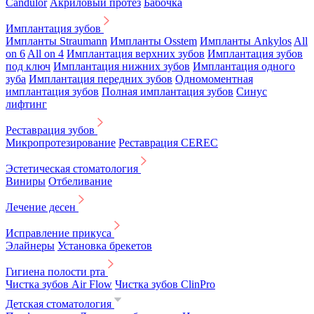
Candulor
Акриловый протез
Бабочка
Имплантация зубов
Импланты Straumann
Импланты Osstem
Импланты Ankylos
All
on 6
All on 4
Имплантация верхних зубов
Имплантация зубов
под ключ
Имплантация нижних зубов
Имплантация одного
зуба
Имплантация передних зубов
Одномоментная
имплантация зубов
Полная имплантация зубов
Синус
лифтинг
Реставрация зубов
Микропротезирование
Реставрация CEREC
Эстетическая стоматология
Виниры
Отбеливание
Лечение десен
Исправление прикуса
Элайнеры
Установка брекетов
Гигиена полости рта
Чистка зубов Air Flow
Чистка зубов ClinPro
Детская стоматология