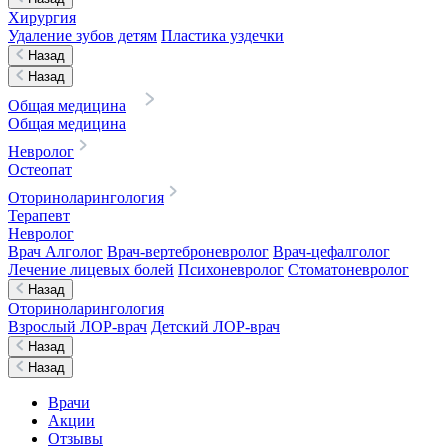
Хирургия
Удаление зубов детям
Пластика уздечки
Назад
Назад
Общая медицина
Общая медицина
Невролог
Остеопат
Оториноларингология
Терапевт
Невролог
Врач Алголог
Врач-вертеброневролог
Врач-цефалголог
Лечение лицевых болей
Психоневролог
Стоматоневролог
Назад
Оториноларингология
Взрослый ЛОР-врач
Детский ЛОР-врач
Назад
Назад
Врачи
Акции
Отзывы