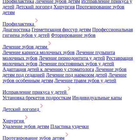
Профилактика
Лечение зубов детям
Исправление прикуса у
детей
Детский логопед
Хирургия
Протезирование зубов
детям
Профилактика
Диагностика
Герметизация фиссур детям
Профессиональная
гигиена зубов у детей
Фторирование зубов
Лечение зубов детям
Лечение кариеса молочных зубов
Лечение пульпита
молочных зубов
Лечение периодонтита у детей
Реставрация
молочных зубов
Лечение постоянных зубов у детей
Адаптация детей к лечению у стоматолога
Лечение зубов
детям под седацией
Лечение под наркозом детей
Лечение
зубов особенным детям
Лечение травм зубов у детей
Исправление прикуса у детей
Установка брекетов подросткам
Индивидуальные капы
Детский логопед
Хирургия
Удаление зубов детям
Пластика уздечки
Протезирование зубов детям