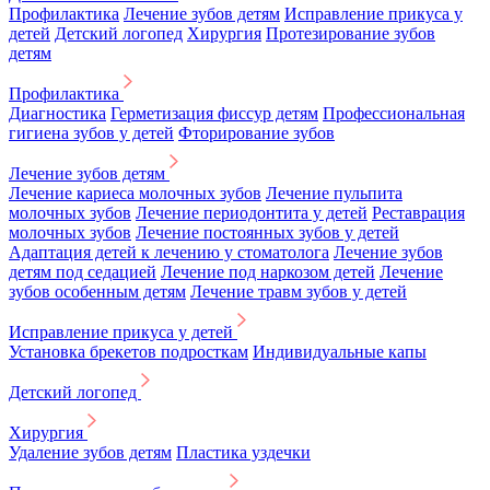
Профилактика
Лечение зубов детям
Исправление прикуса у
детей
Детский логопед
Хирургия
Протезирование зубов
детям
Профилактика
Диагностика
Герметизация фиссур детям
Профессиональная
гигиена зубов у детей
Фторирование зубов
Лечение зубов детям
Лечение кариеса молочных зубов
Лечение пульпита
молочных зубов
Лечение периодонтита у детей
Реставрация
молочных зубов
Лечение постоянных зубов у детей
Адаптация детей к лечению у стоматолога
Лечение зубов
детям под седацией
Лечение под наркозом детей
Лечение
зубов особенным детям
Лечение травм зубов у детей
Исправление прикуса у детей
Установка брекетов подросткам
Индивидуальные капы
Детский логопед
Хирургия
Удаление зубов детям
Пластика уздечки