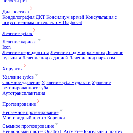
полости рта
Диагностика
Кондилография
ДКТ
Консилиум врачей
Консультация с
искусственным интеллектом Diagnocat
Лечение зубов
Лечение кариеса
Icon
Лечение периодонтита
Лечение под микроскопом
Лечение
пульпита
Лечение под седацией
Лечение под наркозом
Хирургия
Удаление зубов
Сложное удаление
Удаление зуба мудрости
Удаление
ретинированного зуба
Аутотрансплантация
Протезирование
Несъемное протезирование
Мостовидный протез
Коронки
Съемное протезирование
Нейлоновый протез
QuattroTi
Acry Free
Бюгельный протез