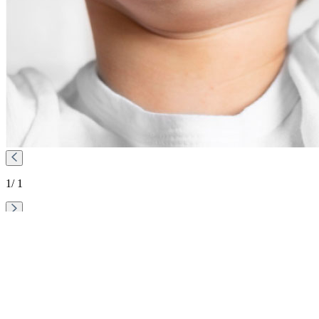
1
/ 1
Процедуры в игровой форме
Многие родители ошибочно полагают, что лечить молочные
зубы не обязательно. Однако ранняя потеря временных зубов
может привести к серьезным последствиям: смещению
постоянных зубов, проблемам с прикусом и речью. Главная