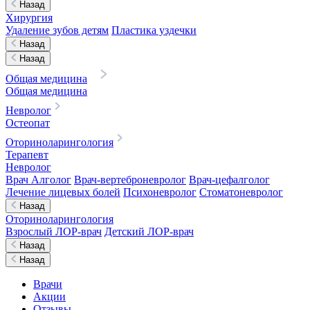
Назад
Хирургия
Удаление зубов детям
Пластика уздечки
Назад
Назад
Общая медицина
Общая медицина
Невролог
Остеопат
Оториноларингология
Терапевт
Невролог
Врач Алголог
Врач-вертеброневролог
Врач-цефалголог
Лечение лицевых болей
Психоневролог
Стоматоневролог
Назад
Оториноларингология
Взрослый ЛОР-врач
Детский ЛОР-врач
Назад
Назад
Врачи
Акции
Отзывы