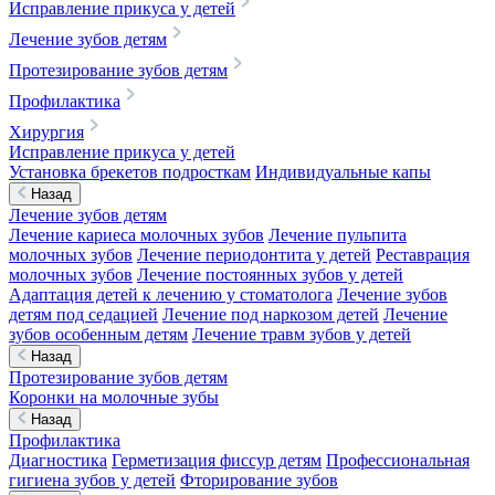
Исправление прикуса у детей
Лечение зубов детям
Протезирование зубов детям
Профилактика
Хирургия
Исправление прикуса у детей
Установка брекетов подросткам
Индивидуальные капы
Назад
Лечение зубов детям
Лечение кариеса молочных зубов
Лечение пульпита
молочных зубов
Лечение периодонтита у детей
Реставрация
молочных зубов
Лечение постоянных зубов у детей
Адаптация детей к лечению у стоматолога
Лечение зубов
детям под седацией
Лечение под наркозом детей
Лечение
зубов особенным детям
Лечение травм зубов у детей
Назад
Протезирование зубов детям
Коронки на молочные зубы
Назад
Профилактика
Диагностика
Герметизация фиссур детям
Профессиональная
гигиена зубов у детей
Фторирование зубов