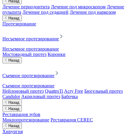
Назад
Лечение периодонтита
Лечение под микроскопом
Лечение
пульпита
Лечение под седацией
Лечение под наркозом
Назад
Протезирование
Несъемное протезирование
Несъемное протезирование
Мостовидный протез
Коронки
Назад
Съемное протезирование
Съемное протезирование
Нейлоновый протез
QuattroTi
Acry Free
Бюгельный протез
Candulor
Акриловый протез
Бабочка
Назад
Назад
Реставрация зубов
Микропротезирование
Реставрация CEREC
Назад
Хирургия