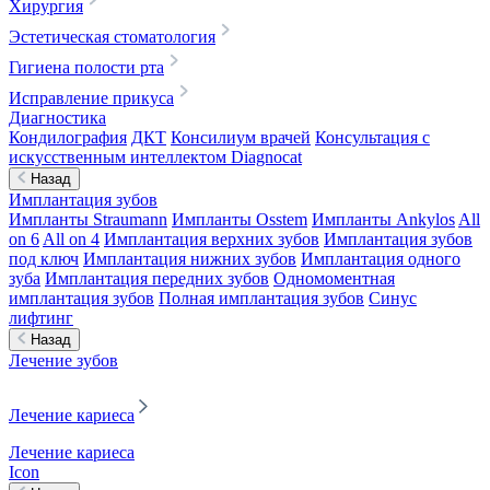
Хирургия
Эстетическая стоматология
Гигиена полости рта
Исправление прикуса
Диагностика
Кондилография
ДКТ
Консилиум врачей
Консультация с
искусственным интеллектом Diagnocat
Назад
Имплантация зубов
Импланты Straumann
Импланты Osstem
Импланты Ankylos
All
on 6
All on 4
Имплантация верхних зубов
Имплантация зубов
под ключ
Имплантация нижних зубов
Имплантация одного
зуба
Имплантация передних зубов
Одномоментная
имплантация зубов
Полная имплантация зубов
Синус
лифтинг
Назад
Лечение зубов
Лечение кариеса
Лечение кариеса
Icon