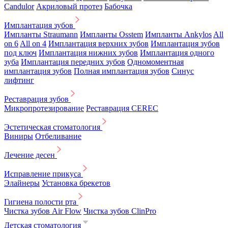
Candulor
Акриловый протез
Бабочка
Имплантация зубов
Импланты Straumann
Импланты Osstem
Импланты Ankylos
All
on 6
All on 4
Имплантация верхних зубов
Имплантация зубов
под ключ
Имплантация нижних зубов
Имплантация одного
зуба
Имплантация передних зубов
Одномоментная
имплантация зубов
Полная имплантация зубов
Синус
лифтинг
Реставрация зубов
Микропротезирование
Реставрация CEREC
Эстетическая стоматология
Виниры
Отбеливание
Лечение десен
Исправление прикуса
Элайнеры
Установка брекетов
Гигиена полости рта
Чистка зубов Air Flow
Чистка зубов ClinPro
Детская стоматология