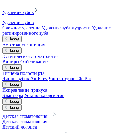
Удаление зубов
Удаление зубов
Сложное удаление
Удаление зуба мудрости
Удаление
ретинированного зуба
Назад
Аутотрансплантация
Назад
Эстетическая стоматология
Виниры
Отбеливание
Назад
Гигиена полости рта
Чистка зубов Air Flow
Чистка зубов ClinPro
Назад
Исправление прикуса
Элайнеры
Установка брекетов
Назад
Назад
Детская стоматология
Детская стоматология
Детский логопед