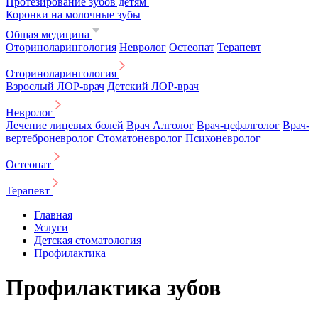
Протезирование зубов детям
Коронки на молочные зубы
Общая медицина
Оториноларингология
Невролог
Остеопат
Терапевт
Оториноларингология
Взрослый ЛОР-врач
Детский ЛОР-врач
Невролог
Лечение лицевых болей
Врач Алголог
Врач-цефалголог
Врач-
вертеброневролог
Стоматоневролог
Психоневролог
Остеопат
Терапевт
Главная
Услуги
Детская стоматология
Профилактика
Профилактика зубов