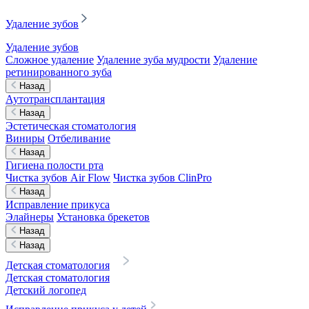
Удаление зубов
Удаление зубов
Сложное удаление
Удаление зуба мудрости
Удаление
ретинированного зуба
Назад
Аутотрансплантация
Назад
Эстетическая стоматология
Виниры
Отбеливание
Назад
Гигиена полости рта
Чистка зубов Air Flow
Чистка зубов ClinPro
Назад
Исправление прикуса
Элайнеры
Установка брекетов
Назад
Назад
Детская стоматология
Детская стоматология
Детский логопед