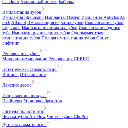
Candulor
Акриловый протез
Бабочка
Имплантация зубов
Импланты Straumann
Импланты Osstem
Импланты Ankylos
All
on 6
All on 4
Имплантация верхних зубов
Имплантация зубов
под ключ
Имплантация нижних зубов
Имплантация одного
зуба
Имплантация передних зубов
Одномоментная
имплантация зубов
Полная имплантация зубов
Синус
лифтинг
Реставрация зубов
Микропротезирование
Реставрация CEREC
Эстетическая стоматология
Виниры
Отбеливание
Лечение десен
Исправление прикуса
Элайнеры
Установка брекетов
Гигиена полости рта
Чистка зубов Air Flow
Чистка зубов ClinPro
Детская стоматология