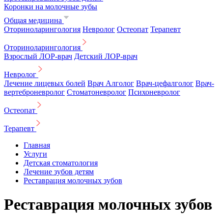
Коронки на молочные зубы
Общая медицина
Оториноларингология
Невролог
Остеопат
Терапевт
Оториноларингология
Взрослый ЛОР-врач
Детский ЛОР-врач
Невролог
Лечение лицевых болей
Врач Алголог
Врач-цефалголог
Врач-
вертеброневролог
Стоматоневролог
Психоневролог
Остеопат
Терапевт
Главная
Услуги
Детская стоматология
Лечение зубов детям
Реставрация молочных зубов
Реставрация молочных зубов