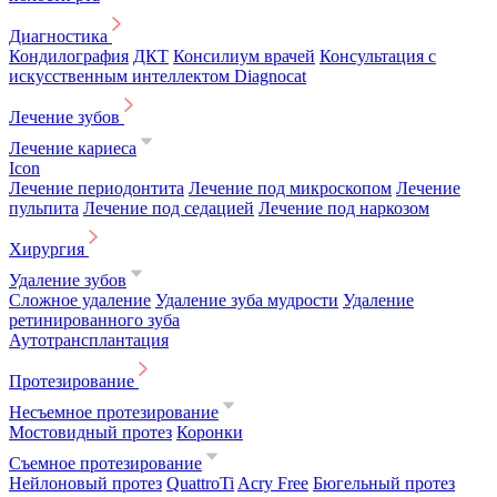
Диагностика
Кондилография
ДКТ
Консилиум врачей
Консультация с
искусственным интеллектом Diagnocat
Лечение зубов
Лечение кариеса
Icon
Лечение периодонтита
Лечение под микроскопом
Лечение
пульпита
Лечение под седацией
Лечение под наркозом
Хирургия
Удаление зубов
Сложное удаление
Удаление зуба мудрости
Удаление
ретинированного зуба
Аутотрансплантация
Протезирование
Несъемное протезирование
Мостовидный протез
Коронки
Съемное протезирование
Нейлоновый протез
QuattroTi
Acry Free
Бюгельный протез