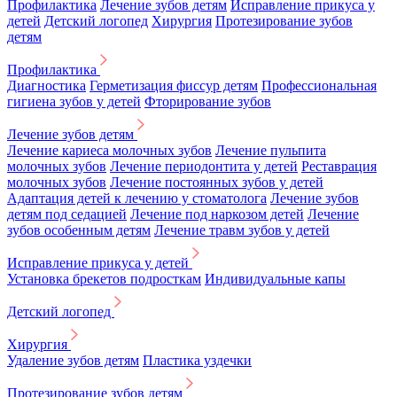
Профилактика
Лечение зубов детям
Исправление прикуса у
детей
Детский логопед
Хирургия
Протезирование зубов
детям
Профилактика
Диагностика
Герметизация фиссур детям
Профессиональная
гигиена зубов у детей
Фторирование зубов
Лечение зубов детям
Лечение кариеса молочных зубов
Лечение пульпита
молочных зубов
Лечение периодонтита у детей
Реставрация
молочных зубов
Лечение постоянных зубов у детей
Адаптация детей к лечению у стоматолога
Лечение зубов
детям под седацией
Лечение под наркозом детей
Лечение
зубов особенным детям
Лечение травм зубов у детей
Исправление прикуса у детей
Установка брекетов подросткам
Индивидуальные капы
Детский логопед
Хирургия
Удаление зубов детям
Пластика уздечки
Протезирование зубов детям