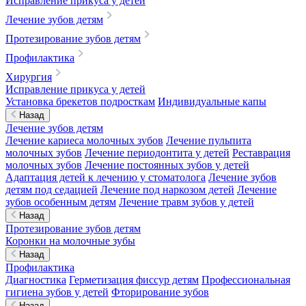
Исправление прикуса у детей
Лечение зубов детям
Протезирование зубов детям
Профилактика
Хирургия
Исправление прикуса у детей
Установка брекетов подросткам
Индивидуальные капы
Назад
Лечение зубов детям
Лечение кариеса молочных зубов
Лечение пульпита
молочных зубов
Лечение периодонтита у детей
Реставрация
молочных зубов
Лечение постоянных зубов у детей
Адаптация детей к лечению у стоматолога
Лечение зубов
детям под седацией
Лечение под наркозом детей
Лечение
зубов особенным детям
Лечение травм зубов у детей
Назад
Протезирование зубов детям
Коронки на молочные зубы
Назад
Профилактика
Диагностика
Герметизация фиссур детям
Профессиональная
гигиена зубов у детей
Фторирование зубов
Назад