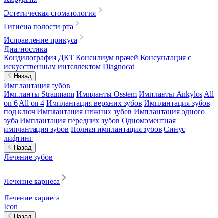
Эстетическая стоматология
Гигиена полости рта
Исправление прикуса
Диагностика
Кондилография
ДКТ
Консилиум врачей
Консультация с
искусственным интеллектом Diagnocat
Назад
Имплантация зубов
Импланты Straumann
Импланты Osstem
Импланты Ankylos
All
on 6
All on 4
Имплантация верхних зубов
Имплантация зубов
под ключ
Имплантация нижних зубов
Имплантация одного
зуба
Имплантация передних зубов
Одномоментная
имплантация зубов
Полная имплантация зубов
Синус
лифтинг
Назад
Лечение зубов
Лечение кариеса
Лечение кариеса
Icon
Назад