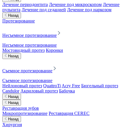
Лечение периодонтита
Лечение под микроскопом
Лечение
пульпита
Лечение под седацией
Лечение под наркозом
Назад
Протезирование
Несъемное протезирование
Несъемное протезирование
Мостовидный протез
Коронки
Назад
Съемное протезирование
Съемное протезирование
Нейлоновый протез
QuattroTi
Acry Free
Бюгельный протез
Candulor
Акриловый протез
Бабочка
Назад
Назад
Реставрация зубов
Микропротезирование
Реставрация CEREC
Назад
Хирургия