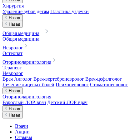
Хирургия
Удаление зубов детям
Пластика уздечки
Назад
Назад
Общая медицина
Общая медицина
Невролог
Остеопат
Оториноларингология
Терапевт
Невролог
Врач Алголог
Врач-вертеброневролог
Врач-цефалголог
Лечение лицевых болей
Психоневролог
Стоматоневролог
Назад
Оториноларингология
Взрослый ЛОР-врач
Детский ЛОР-врач
Назад
Назад
Врачи
Акции
Отзывы