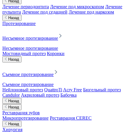
Назад
Лечение периодонтита
Лечение под микроскопом
Лечение
пульпита
Лечение под седацией
Лечение под наркозом
Назад
Протезирование
Несъемное протезирование
Несъемное протезирование
Мостовидный протез
Коронки
Назад
Съемное протезирование
Съемное протезирование
Нейлоновый протез
QuattroTi
Acry Free
Бюгельный протез
Candulor
Акриловый протез
Бабочка
Назад
Назад
Реставрация зубов
Микропротезирование
Реставрация CEREC
Назад
Хирургия