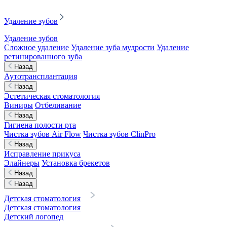
Удаление зубов
Удаление зубов
Сложное удаление
Удаление зуба мудрости
Удаление
ретинированного зуба
Назад
Аутотрансплантация
Назад
Эстетическая стоматология
Виниры
Отбеливание
Назад
Гигиена полости рта
Чистка зубов Air Flow
Чистка зубов ClinPro
Назад
Исправление прикуса
Элайнеры
Установка брекетов
Назад
Назад
Детская стоматология
Детская стоматология
Детский логопед