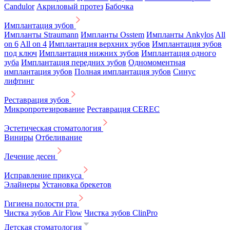
Candulor
Акриловый протез
Бабочка
Имплантация зубов
Импланты Straumann
Импланты Osstem
Импланты Ankylos
All
on 6
All on 4
Имплантация верхних зубов
Имплантация зубов
под ключ
Имплантация нижних зубов
Имплантация одного
зуба
Имплантация передних зубов
Одномоментная
имплантация зубов
Полная имплантация зубов
Синус
лифтинг
Реставрация зубов
Микропротезирование
Реставрация CEREC
Эстетическая стоматология
Виниры
Отбеливание
Лечение десен
Исправление прикуса
Элайнеры
Установка брекетов
Гигиена полости рта
Чистка зубов Air Flow
Чистка зубов ClinPro
Детская стоматология