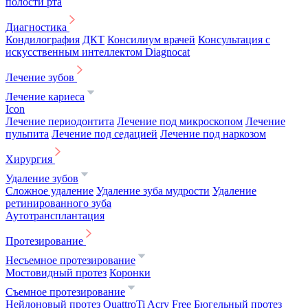
полости рта
Диагностика
Кондилография
ДКТ
Консилиум врачей
Консультация с
искусственным интеллектом Diagnocat
Лечение зубов
Лечение кариеса
Icon
Лечение периодонтита
Лечение под микроскопом
Лечение
пульпита
Лечение под седацией
Лечение под наркозом
Хирургия
Удаление зубов
Сложное удаление
Удаление зуба мудрости
Удаление
ретинированного зуба
Аутотрансплантация
Протезирование
Несъемное протезирование
Мостовидный протез
Коронки
Съемное протезирование
Нейлоновый протез
QuattroTi
Acry Free
Бюгельный протез