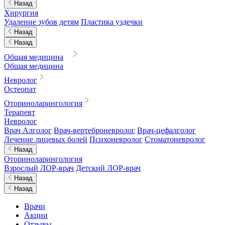
Назад
Хирургия
Удаление зубов детям
Пластика уздечки
Назад
Назад
Общая медицина
Общая медицина
Невролог
Остеопат
Оториноларингология
Терапевт
Невролог
Врач Алголог
Врач-вертеброневролог
Врач-цефалголог
Лечение лицевых болей
Психоневролог
Стоматоневролог
Назад
Оториноларингология
Взрослый ЛОР-врач
Детский ЛОР-врач
Назад
Назад
Врачи
Акции
Отзывы