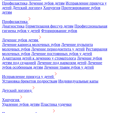
Профилактика
Лечение зубов детям
Исправление прикуса у
детей
Детский логопед
Хирургия
Протезирование зубов
детям
Профилактика
Диагностика
Герметизация фиссур детям
Профессиональная
гигиена зубов у детей
Фторирование зубов
Лечение зубов детям
Лечение кариеса молочных зубов
Лечение пульпита
молочных зубов
Лечение периодонтита у детей
Реставрация
молочных зубов
Лечение постоянных зубов у детей
Адаптация детей к лечению у стоматолога
Лечение зубов
детям под седацией
Лечение под наркозом детей
Лечение
зубов особенным детям
Лечение травм зубов у детей
Исправление прикуса у детей
Установка брекетов подросткам
Индивидуальные капы
Детский логопед
Хирургия
Удаление зубов детям
Пластика уздечки