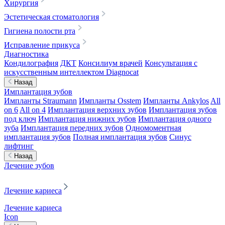
Хирургия
Эстетическая стоматология
Гигиена полости рта
Исправление прикуса
Диагностика
Кондилография
ДКТ
Консилиум врачей
Консультация с
искусственным интеллектом Diagnocat
Назад
Имплантация зубов
Импланты Straumann
Импланты Osstem
Импланты Ankylos
All
on 6
All on 4
Имплантация верхних зубов
Имплантация зубов
под ключ
Имплантация нижних зубов
Имплантация одного
зуба
Имплантация передних зубов
Одномоментная
имплантация зубов
Полная имплантация зубов
Синус
лифтинг
Назад
Лечение зубов
Лечение кариеса
Лечение кариеса
Icon