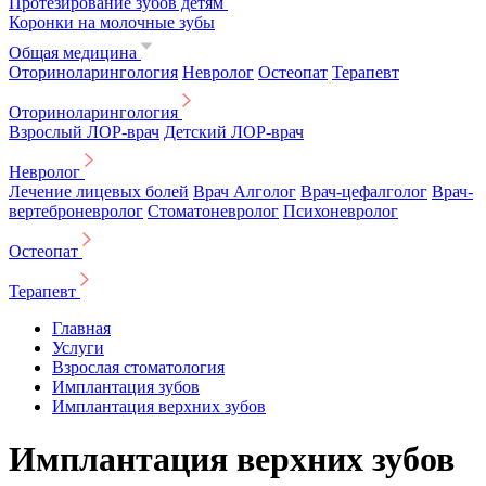
Протезирование зубов детям
Коронки на молочные зубы
Общая медицина
Оториноларингология
Невролог
Остеопат
Терапевт
Оториноларингология
Взрослый ЛОР-врач
Детский ЛОР-врач
Невролог
Лечение лицевых болей
Врач Алголог
Врач-цефалголог
Врач-
вертеброневролог
Стоматоневролог
Психоневролог
Остеопат
Терапевт
Главная
Услуги
Взрослая стоматология
Имплантация зубов
Имплантация верхних зубов
Имплантация верхних зубов