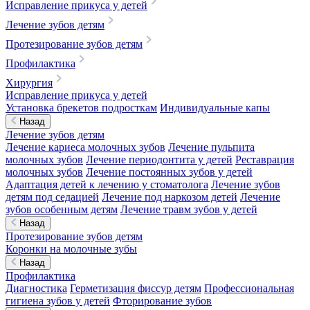
Исправление прикуса у детей
Лечение зубов детям
Протезирование зубов детям
Профилактика
Хирургия
Исправление прикуса у детей
Установка брекетов подросткам
Индивидуальные капы
Назад
Лечение зубов детям
Лечение кариеса молочных зубов
Лечение пульпита
молочных зубов
Лечение периодонтита у детей
Реставрация
молочных зубов
Лечение постоянных зубов у детей
Адаптация детей к лечению у стоматолога
Лечение зубов
детям под седацией
Лечение под наркозом детей
Лечение
зубов особенным детям
Лечение травм зубов у детей
Назад
Протезирование зубов детям
Коронки на молочные зубы
Назад
Профилактика
Диагностика
Герметизация фиссур детям
Профессиональная
гигиена зубов у детей
Фторирование зубов