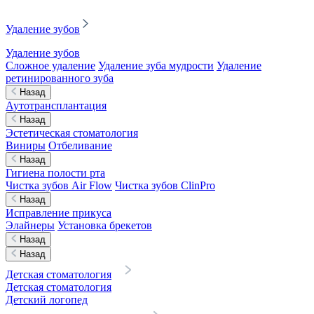
Удаление зубов
Удаление зубов
Сложное удаление
Удаление зуба мудрости
Удаление
ретинированного зуба
Назад
Аутотрансплантация
Назад
Эстетическая стоматология
Виниры
Отбеливание
Назад
Гигиена полости рта
Чистка зубов Air Flow
Чистка зубов ClinPro
Назад
Исправление прикуса
Элайнеры
Установка брекетов
Назад
Назад
Детская стоматология
Детская стоматология
Детский логопед