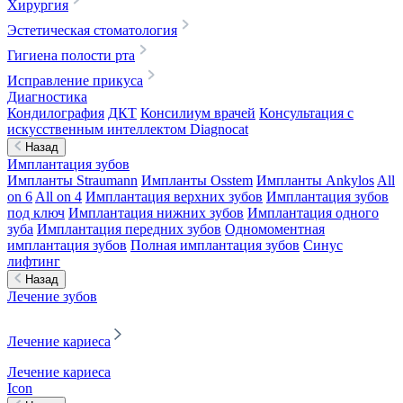
Хирургия
Эстетическая стоматология
Гигиена полости рта
Исправление прикуса
Диагностика
Кондилография
ДКТ
Консилиум врачей
Консультация с
искусственным интеллектом Diagnocat
Назад
Имплантация зубов
Импланты Straumann
Импланты Osstem
Импланты Ankylos
All
on 6
All on 4
Имплантация верхних зубов
Имплантация зубов
под ключ
Имплантация нижних зубов
Имплантация одного
зуба
Имплантация передних зубов
Одномоментная
имплантация зубов
Полная имплантация зубов
Синус
лифтинг
Назад
Лечение зубов
Лечение кариеса
Лечение кариеса
Icon