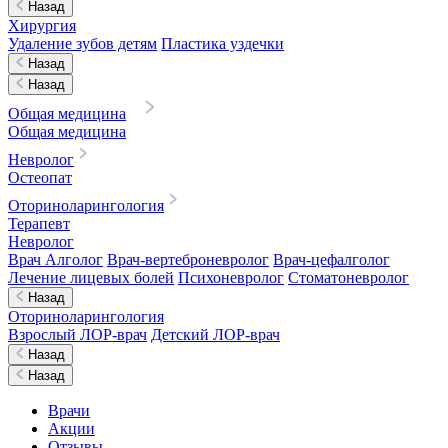
Назад
Хирургия
Удаление зубов детям
Пластика уздечки
Назад
Назад
Общая медицина
Общая медицина
Невролог
Остеопат
Оториноларингология
Терапевт
Невролог
Врач Алголог
Врач-вертеброневролог
Врач-цефалголог
Лечение лицевых болей
Психоневролог
Стоматоневролог
Назад
Оториноларингология
Взрослый ЛОР-врач
Детский ЛОР-врач
Назад
Назад
Врачи
Акции
Отзывы