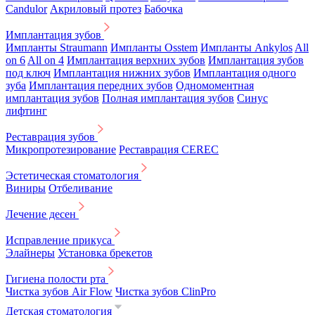
Candulor
Акриловый протез
Бабочка
Имплантация зубов
Импланты Straumann
Импланты Osstem
Импланты Ankylos
All
on 6
All on 4
Имплантация верхних зубов
Имплантация зубов
под ключ
Имплантация нижних зубов
Имплантация одного
зуба
Имплантация передних зубов
Одномоментная
имплантация зубов
Полная имплантация зубов
Синус
лифтинг
Реставрация зубов
Микропротезирование
Реставрация CEREC
Эстетическая стоматология
Виниры
Отбеливание
Лечение десен
Исправление прикуса
Элайнеры
Установка брекетов
Гигиена полости рта
Чистка зубов Air Flow
Чистка зубов ClinPro
Детская стоматология