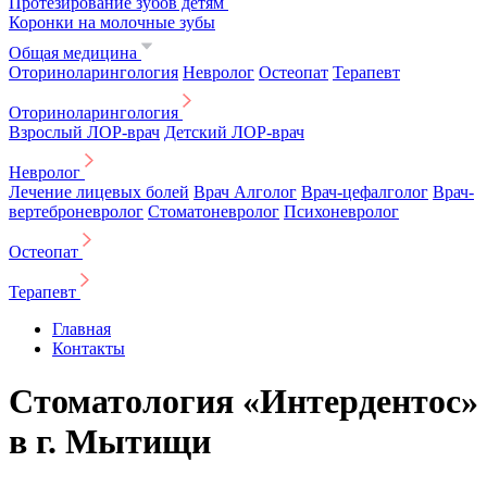
Протезирование зубов детям
Коронки на молочные зубы
Общая медицина
Оториноларингология
Невролог
Остеопат
Терапевт
Оториноларингология
Взрослый ЛОР-врач
Детский ЛОР-врач
Невролог
Лечение лицевых болей
Врач Алголог
Врач-цефалголог
Врач-
вертеброневролог
Стоматоневролог
Психоневролог
Остеопат
Терапевт
Главная
Контакты
Стоматология «Интердентос»
в г. Мытищи