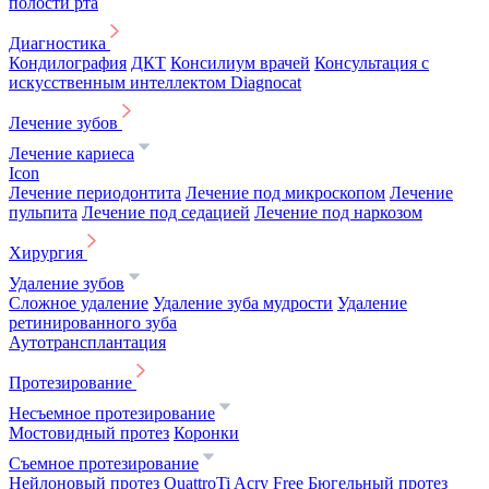
полости рта
Диагностика
Кондилография
ДКТ
Консилиум врачей
Консультация с
искусственным интеллектом Diagnocat
Лечение зубов
Лечение кариеса
Icon
Лечение периодонтита
Лечение под микроскопом
Лечение
пульпита
Лечение под седацией
Лечение под наркозом
Хирургия
Удаление зубов
Сложное удаление
Удаление зуба мудрости
Удаление
ретинированного зуба
Аутотрансплантация
Протезирование
Несъемное протезирование
Мостовидный протез
Коронки
Съемное протезирование
Нейлоновый протез
QuattroTi
Acry Free
Бюгельный протез