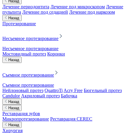
Назад
Лечение периодонтита
Лечение под микроскопом
Лечение
пульпита
Лечение под седацией
Лечение под наркозом
Назад
Протезирование
Несъемное протезирование
Несъемное протезирование
Мостовидный протез
Коронки
Назад
Съемное протезирование
Съемное протезирование
Нейлоновый протез
QuattroTi
Acry Free
Бюгельный протез
Candulor
Акриловый протез
Бабочка
Назад
Назад
Реставрация зубов
Микропротезирование
Реставрация CEREC
Назад
Хирургия