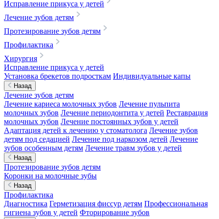
Исправление прикуса у детей
Лечение зубов детям
Протезирование зубов детям
Профилактика
Хирургия
Исправление прикуса у детей
Установка брекетов подросткам
Индивидуальные капы
Назад
Лечение зубов детям
Лечение кариеса молочных зубов
Лечение пульпита
молочных зубов
Лечение периодонтита у детей
Реставрация
молочных зубов
Лечение постоянных зубов у детей
Адаптация детей к лечению у стоматолога
Лечение зубов
детям под седацией
Лечение под наркозом детей
Лечение
зубов особенным детям
Лечение травм зубов у детей
Назад
Протезирование зубов детям
Коронки на молочные зубы
Назад
Профилактика
Диагностика
Герметизация фиссур детям
Профессиональная
гигиена зубов у детей
Фторирование зубов