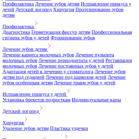
Профилактика
Лечение зубов детям
Исправление прикуса у
детей
Детский логопед
Хирургия
Протезирование зубов
детям
Профилактика
Диагностика
Герметизация фиссур детям
Профессиональная
гигиена зубов у детей
Фторирование зубов
Лечение зубов детям
Лечение кариеса молочных зубов
Лечение пульпита
молочных зубов
Лечение периодонтита у детей
Реставрация
молочных зубов
Лечение постоянных зубов у детей
Адаптация детей к лечению у стоматолога
Лечение зубов
детям под седацией
Лечение под наркозом детей
Лечение
зубов особенным детям
Лечение травм зубов у детей
Исправление прикуса у детей
Установка брекетов подросткам
Индивидуальные капы
Детский логопед
Хирургия
Удаление зубов детям
Пластика уздечки