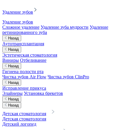
Удаление зубов
Удаление зубов
Сложное удаление
Удаление зуба мудрости
Удаление
ретинированного зуба
Назад
Аутотрансплантация
Назад
Эстетическая стоматология
Виниры
Отбеливание
Назад
Гигиена полости рта
Чистка зубов Air Flow
Чистка зубов ClinPro
Назад
Исправление прикуса
Элайнеры
Установка брекетов
Назад
Назад
Детская стоматология
Детская стоматология
Детский логопед