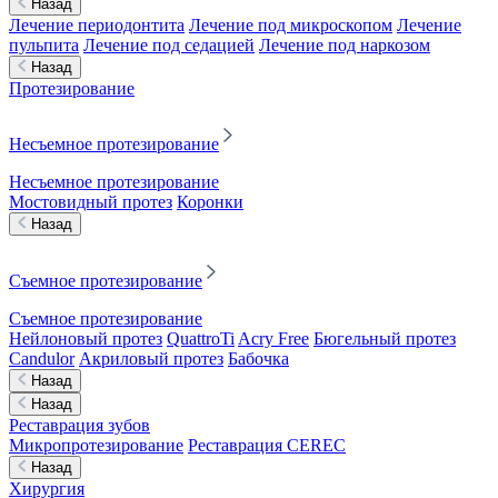
Назад
Лечение периодонтита
Лечение под микроскопом
Лечение
пульпита
Лечение под седацией
Лечение под наркозом
Назад
Протезирование
Несъемное протезирование
Несъемное протезирование
Мостовидный протез
Коронки
Назад
Съемное протезирование
Съемное протезирование
Нейлоновый протез
QuattroTi
Acry Free
Бюгельный протез
Candulor
Акриловый протез
Бабочка
Назад
Назад
Реставрация зубов
Микропротезирование
Реставрация CEREC
Назад
Хирургия