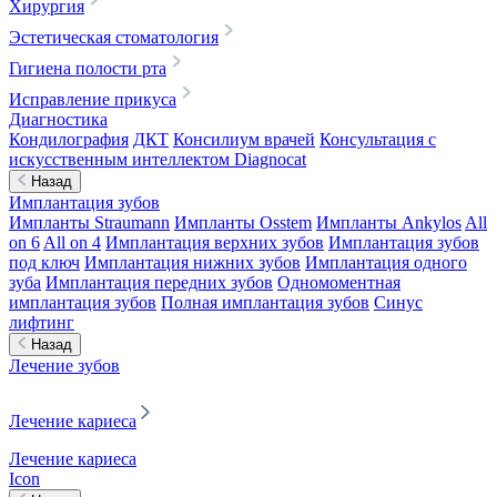
Хирургия
Эстетическая стоматология
Гигиена полости рта
Исправление прикуса
Диагностика
Кондилография
ДКТ
Консилиум врачей
Консультация с
искусственным интеллектом Diagnocat
Назад
Имплантация зубов
Импланты Straumann
Импланты Osstem
Импланты Ankylos
All
on 6
All on 4
Имплантация верхних зубов
Имплантация зубов
под ключ
Имплантация нижних зубов
Имплантация одного
зуба
Имплантация передних зубов
Одномоментная
имплантация зубов
Полная имплантация зубов
Синус
лифтинг
Назад
Лечение зубов
Лечение кариеса
Лечение кариеса
Icon