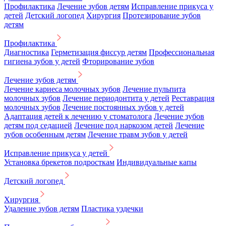
Профилактика
Лечение зубов детям
Исправление прикуса у
детей
Детский логопед
Хирургия
Протезирование зубов
детям
Профилактика
Диагностика
Герметизация фиссур детям
Профессиональная
гигиена зубов у детей
Фторирование зубов
Лечение зубов детям
Лечение кариеса молочных зубов
Лечение пульпита
молочных зубов
Лечение периодонтита у детей
Реставрация
молочных зубов
Лечение постоянных зубов у детей
Адаптация детей к лечению у стоматолога
Лечение зубов
детям под седацией
Лечение под наркозом детей
Лечение
зубов особенным детям
Лечение травм зубов у детей
Исправление прикуса у детей
Установка брекетов подросткам
Индивидуальные капы
Детский логопед
Хирургия
Удаление зубов детям
Пластика уздечки