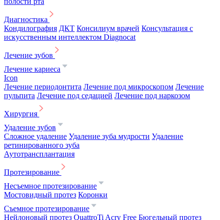
полости рта
Диагностика
Кондилография
ДКТ
Консилиум врачей
Консультация с
искусственным интеллектом Diagnocat
Лечение зубов
Лечение кариеса
Icon
Лечение периодонтита
Лечение под микроскопом
Лечение
пульпита
Лечение под седацией
Лечение под наркозом
Хирургия
Удаление зубов
Сложное удаление
Удаление зуба мудрости
Удаление
ретинированного зуба
Аутотрансплантация
Протезирование
Несъемное протезирование
Мостовидный протез
Коронки
Съемное протезирование
Нейлоновый протез
QuattroTi
Acry Free
Бюгельный протез