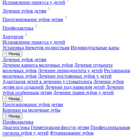
Исправление прикуса у детей
Лечение зубов детям
Протезирование зубов детям
Профилактика
Хирургия
Исправление прикуса у детей
Установка брекетов подросткам
Индивидуальные капы
Назад
Лечение зубов детям
Лечение кариеса молочных зубов
Лечение пульпита
молочных зубов
Лечение периодонтита у детей
Реставрация
молочных зубов
Лечение постоянных зубов у детей
Адаптация детей к лечению у стоматолога
Лечение зубов
детям под седацией
Лечение под наркозом детей
Лечение
зубов особенным детям
Лечение травм зубов у детей
Назад
Протезирование зубов детям
Коронки на молочные зубы
Назад
Профилактика
Диагностика
Герметизация фиссур детям
Профессиональная
гигиена зубов у детей
Фторирование зубов