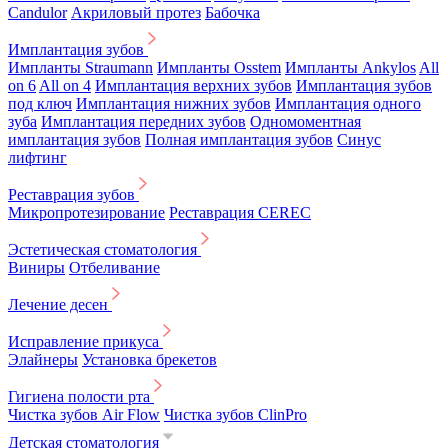
Candulor
Акриловый протез
Бабочка
Имплантация зубов
Импланты Straumann
Импланты Osstem
Импланты Ankylos
All
on 6
All on 4
Имплантация верхних зубов
Имплантация зубов
под ключ
Имплантация нижних зубов
Имплантация одного
зуба
Имплантация передних зубов
Одномоментная
имплантация зубов
Полная имплантация зубов
Синус
лифтинг
Реставрация зубов
Микропротезирование
Реставрация CEREC
Эстетическая стоматология
Виниры
Отбеливание
Лечение десен
Исправление прикуса
Элайнеры
Установка брекетов
Гигиена полости рта
Чистка зубов Air Flow
Чистка зубов ClinPro
Детская стоматология