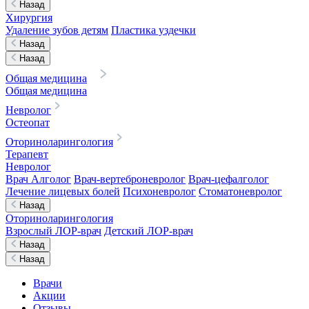
Назад
Хирургия
Удаление зубов детям
Пластика уздечки
Назад
Назад
Общая медицина
Общая медицина
Невролог
Остеопат
Оториноларингология
Терапевт
Невролог
Врач Алголог
Врач-вертеброневролог
Врач-цефалголог
Лечение лицевых болей
Психоневролог
Стоматоневролог
Назад
Оториноларингология
Взрослый ЛОР-врач
Детский ЛОР-врач
Назад
Назад
Врачи
Акции
Отзывы