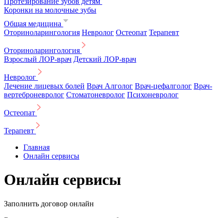
Протезирование зубов детям
Коронки на молочные зубы
Общая медицина
Оториноларингология
Невролог
Остеопат
Терапевт
Оториноларингология
Взрослый ЛОР-врач
Детский ЛОР-врач
Невролог
Лечение лицевых болей
Врач Алголог
Врач-цефалголог
Врач-
вертеброневролог
Стоматоневролог
Психоневролог
Остеопат
Терапевт
Главная
Онлайн сервисы
Онлайн сервисы
Заполнить договор онлайн