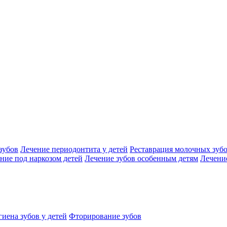
зубов
Лечение периодонтита у детей
Реставрация молочных зуб
ние под наркозом детей
Лечение зубов особенным детям
Лечение
иена зубов у детей
Фторирование зубов