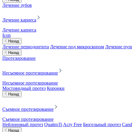
Лечение зубов
Лечение кариеса
Лечение кариеса
Icon
Назад
Лечение периодонтита
Лечение под микроскопом
Лечение пул
Назад
Протезирование
Несъемное протезирование
Несъемное протезирование
Мостовидный протез
Коронки
Назад
Съемное протезирование
Съемное протезирование
Нейлоновый протез
QuattroTi
Acry Free
Бюгельный протез
Cand
Назад