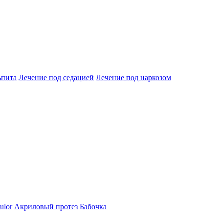
ьпита
Лечение под седацией
Лечение под наркозом
ulor
Акриловый протез
Бабочка