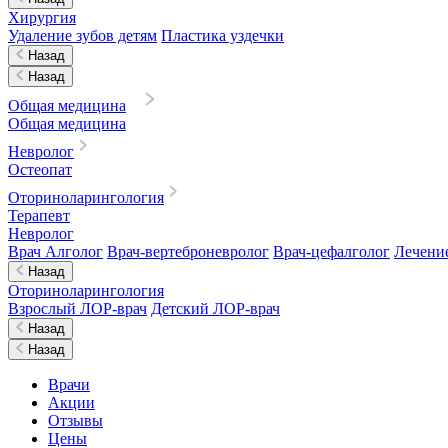
Хирургия
Удаление зубов детям
Пластика уздечки
Назад
Назад
Общая медицина
Общая медицина
Невролог
Остеопат
Оториноларингология
Терапевт
Невролог
Врач Алголог
Врач-вертеброневролог
Врач-цефалголог
Лечени
Назад
Оториноларингология
Взрослый ЛОР-врач
Детский ЛОР-врач
Назад
Назад
Врачи
Акции
Отзывы
Цены