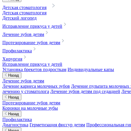
Детская стоматология
Детская стоматология
Детский логопед
Исправление прикуса у детей
Лечение зубов детям
Протезирование зубов детям
Профилактика
Хирургия
Исправление прикуса у детей
Установка брекетов подросткам
Индивидуальные капы
Назад
Лечение зубов детям
Лечение кариеса молочных зубов
Лечение пульпита молочных 
лечению у стоматолога
Лечение зубов детям под седацией
Лече
Назад
Протезирование зубов детям
Коронки на молочные зубы
Назад
Профилактика
Диагностика
Герметизация фиссур детям
Профессиональная гиг
Назад