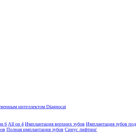
твенным интеллектом Diagnocat
on 6
All on 4
Имплантация верхних зубов
Имплантация зубов под
бов
Полная имплантация зубов
Синус лифтинг