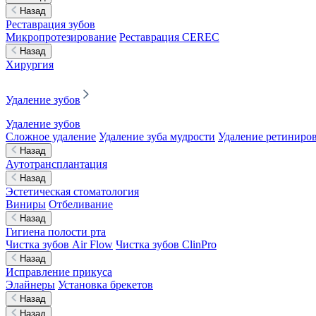
Назад
Реставрация зубов
Микропротезирование
Реставрация CEREC
Назад
Хирургия
Удаление зубов
Удаление зубов
Сложное удаление
Удаление зуба мудрости
Удаление ретиниров
Назад
Аутотрансплантация
Назад
Эстетическая стоматология
Виниры
Отбеливание
Назад
Гигиена полости рта
Чистка зубов Air Flow
Чистка зубов ClinPro
Назад
Исправление прикуса
Элайнеры
Установка брекетов
Назад
Назад