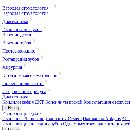
Взрослая стоматология
Взрослая стоматология
Диагностика
Имплантация зубов
Лечение десен
Лечение зубов
Протезирование
Реставрация зубов
Хирургия
Эстетическая стоматология
Гигиена полости рта
Исправление прикуса
Диагностика
Кондилография
ДКТ
Консилиум врачей
Консультация с искусс
Назад
Имплантация зубов
Импланты Straumann
Импланты Osstem
Импланты Ankylos
All 
Имплантация передних зубов
Одномоментная имплантация зу
Назад