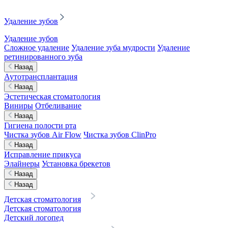
Удаление зубов
Удаление зубов
Сложное удаление
Удаление зуба мудрости
Удаление
ретинированного зуба
Назад
Аутотрансплантация
Назад
Эстетическая стоматология
Виниры
Отбеливание
Назад
Гигиена полости рта
Чистка зубов Air Flow
Чистка зубов ClinPro
Назад
Исправление прикуса
Элайнеры
Установка брекетов
Назад
Назад
Детская стоматология
Детская стоматология
Детский логопед