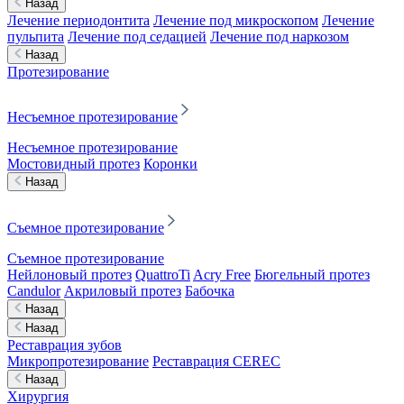
Назад
Лечение периодонтита
Лечение под микроскопом
Лечение
пульпита
Лечение под седацией
Лечение под наркозом
Назад
Протезирование
Несъемное протезирование
Несъемное протезирование
Мостовидный протез
Коронки
Назад
Съемное протезирование
Съемное протезирование
Нейлоновый протез
QuattroTi
Acry Free
Бюгельный протез
Candulor
Акриловый протез
Бабочка
Назад
Назад
Реставрация зубов
Микропротезирование
Реставрация CEREC
Назад
Хирургия