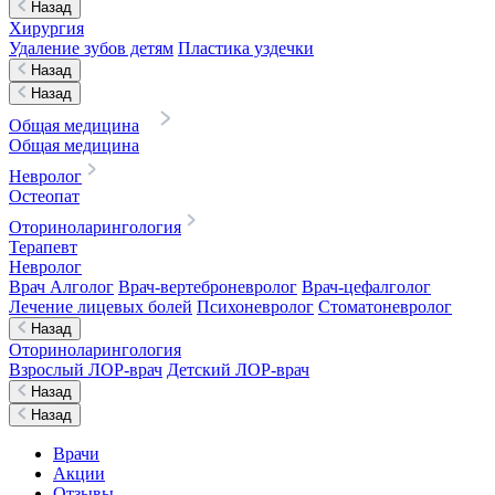
Назад
Хирургия
Удаление зубов детям
Пластика уздечки
Назад
Назад
Общая медицина
Общая медицина
Невролог
Остеопат
Оториноларингология
Терапевт
Невролог
Врач Алголог
Врач-вертеброневролог
Врач-цефалголог
Лечение лицевых болей
Психоневролог
Стоматоневролог
Назад
Оториноларингология
Взрослый ЛОР-врач
Детский ЛОР-врач
Назад
Назад
Врачи
Акции
Отзывы