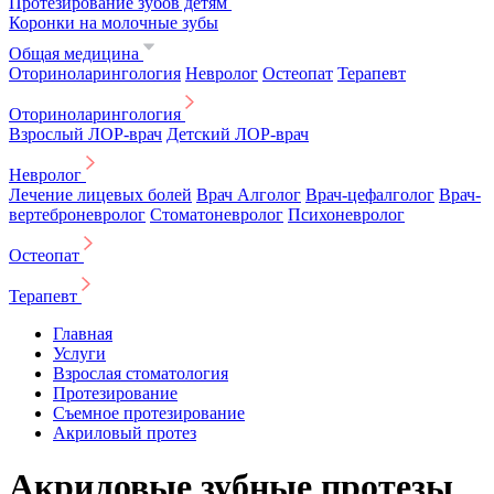
Протезирование зубов детям
Коронки на молочные зубы
Общая медицина
Оториноларингология
Невролог
Остеопат
Терапевт
Оториноларингология
Взрослый ЛОР-врач
Детский ЛОР-врач
Невролог
Лечение лицевых болей
Врач Алголог
Врач-цефалголог
Врач-
вертеброневролог
Стоматоневролог
Психоневролог
Остеопат
Терапевт
Главная
Услуги
Взрослая стоматология
Протезирование
Съемное протезирование
Акриловый протез
Акриловые зубные протезы