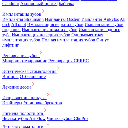
Candulor
Акриловый протез
Бабочка
Имплантация зубов
Импланты Straumann
Импланты Osstem
Импланты Ankylos
All
on 6
All on 4
Имплантация верхних зубов
Имплантация зубов
под ключ
Имплантация нижних зубов
Имплантация одного
зуба
Имплантация передних зубов
Одномоментная
имплантация зубов
Полная имплантация зубов
Синус
лифтинг
Реставрация зубов
Микропротезирование
Реставрация CEREC
Эстетическая стоматология
Виниры
Отбеливание
Лечение десен
Исправление прикуса
Элайнеры
Установка брекетов
Гигиена полости рта
Чистка зубов Air Flow
Чистка зубов ClinPro
Детская стоматология