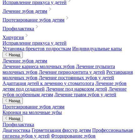
Исправление прикуса у детей
Лечение зубов детям
Протезирование зубов детям
Профилактика
Хирургия
Исправление прикуса у детей
Установка брекетов подросткам
Индивидуальные капы
Назад
Лечение зубов детям
Лечение кариеса молочных зубов
Лечение пульпита
молочных зубов
Лечение периодонтита у детей
Реставрация
молочных зубов
Лечение постоянных зубов у детей
Адаптация детей к лечению у стоматолога
Лечение зубов
детям под седацией
Лечение под наркозом детей
Лечение
зубов особенным детям
Лечение травм зубов у детей
Назад
Протезирование зубов детям
Коронки на молочные зубы
Назад
Профилактика
Диагностика
Герметизация фиссур детям
Профессиональная
гигиена зубов у детей
Фторирование зубов