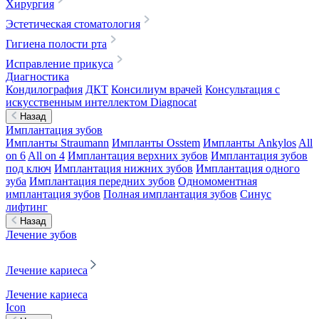
Хирургия
Эстетическая стоматология
Гигиена полости рта
Исправление прикуса
Диагностика
Кондилография
ДКТ
Консилиум врачей
Консультация с
искусственным интеллектом Diagnocat
Назад
Имплантация зубов
Импланты Straumann
Импланты Osstem
Импланты Ankylos
All
on 6
All on 4
Имплантация верхних зубов
Имплантация зубов
под ключ
Имплантация нижних зубов
Имплантация одного
зуба
Имплантация передних зубов
Одномоментная
имплантация зубов
Полная имплантация зубов
Синус
лифтинг
Назад
Лечение зубов
Лечение кариеса
Лечение кариеса
Icon