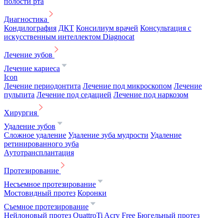
полости рта
Диагностика
Кондилография
ДКТ
Консилиум врачей
Консультация с
искусственным интеллектом Diagnocat
Лечение зубов
Лечение кариеса
Icon
Лечение периодонтита
Лечение под микроскопом
Лечение
пульпита
Лечение под седацией
Лечение под наркозом
Хирургия
Удаление зубов
Сложное удаление
Удаление зуба мудрости
Удаление
ретинированного зуба
Аутотрансплантация
Протезирование
Несъемное протезирование
Мостовидный протез
Коронки
Съемное протезирование
Нейлоновый протез
QuattroTi
Acry Free
Бюгельный протез