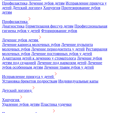
Профилактика
Лечение зубов детям
Исправление прикуса у
детей
Детский логопед
Хирургия
Протезирование зубов
детям
Профилактика
Диагностика
Герметизация фиссур детям
Профессиональная
гигиена зубов у детей
Фторирование зубов
Лечение зубов детям
Лечение кариеса молочных зубов
Лечение пульпита
молочных зубов
Лечение периодонтита у детей
Реставрация
молочных зубов
Лечение постоянных зубов у детей
Адаптация детей к лечению у стоматолога
Лечение зубов
детям под седацией
Лечение под наркозом детей
Лечение
зубов особенным детям
Лечение травм зубов у детей
Исправление прикуса у детей
Установка брекетов подросткам
Индивидуальные капы
Детский логопед
Хирургия
Удаление зубов детям
Пластика уздечки