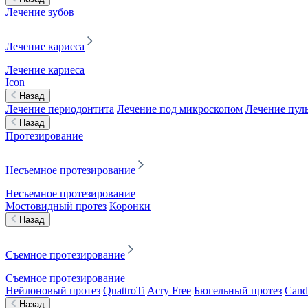
Лечение зубов
Лечение кариеса
Лечение кариеса
Icon
Назад
Лечение периодонтита
Лечение под микроскопом
Лечение пул
Назад
Протезирование
Несъемное протезирование
Несъемное протезирование
Мостовидный протез
Коронки
Назад
Съемное протезирование
Съемное протезирование
Нейлоновый протез
QuattroTi
Acry Free
Бюгельный протез
Cand
Назад