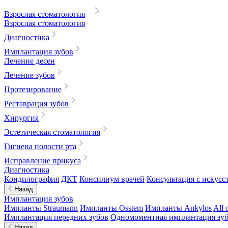
Взрослая стоматология
Взрослая стоматология
Диагностика
Имплантация зубов
Лечение десен
Лечение зубов
Протезирование
Реставрация зубов
Хирургия
Эстетическая стоматология
Гигиена полости рта
Исправление прикуса
Диагностика
Кондилография
ДКТ
Консилиум врачей
Консультация с искусс
Назад
Имплантация зубов
Импланты Straumann
Импланты Osstem
Импланты Ankylos
All 
Имплантация передних зубов
Одномоментная имплантация зу
Назад