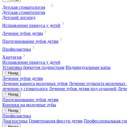
Детская стоматология
Детская стоматология
Детский логопед
Исправление прикуса у детей
Лечение зубов детям
Протезирование зубов детям
Профилактика
Хирургия
Исправление прикуса у детей
Установка брекетов подросткам
Индивидуальные капы
Назад
Лечение зубов детям
Лечение кариеса молочных зубов
Лечение пульпита молочных 
лечению у стоматолога
Лечение зубов детям под седацией
Лече
Назад
Протезирование зубов детям
Коронки на молочные зубы
Назад
Профилактика
Диагностика
Герметизация фиссур детям
Профессиональная гиг
Назад