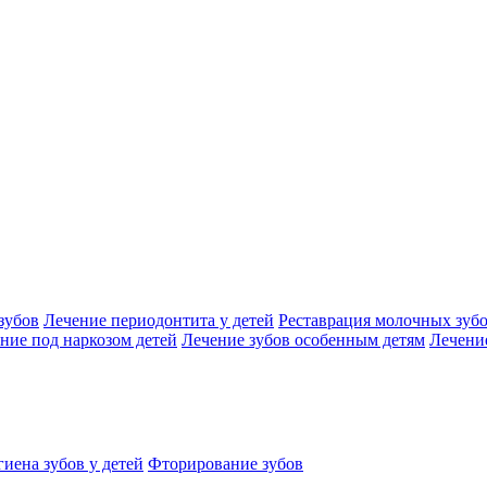
зубов
Лечение периодонтита у детей
Реставрация молочных зуб
ние под наркозом детей
Лечение зубов особенным детям
Лечение
иена зубов у детей
Фторирование зубов