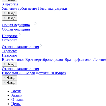
Хирургия
Удаление зубов детям
Пластика уздечки
Назад
Назад
Общая медицина
Общая медицина
Невролог
Остеопат
Оториноларингология
Терапевт
Невролог
Врач Алголог
Врач-вертеброневролог
Врач-цефалголог
Лечени
Назад
Оториноларингология
Взрослый ЛОР-врач
Детский ЛОР-врач
Назад
Назад
Врачи
Акции
Отзывы
Цены