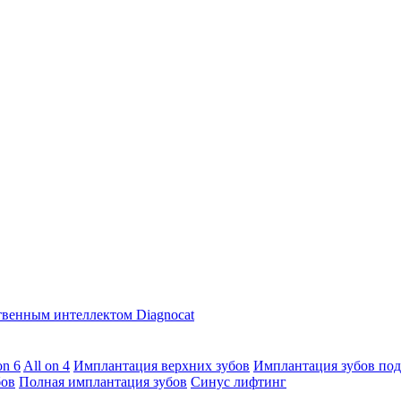
твенным интеллектом Diagnocat
on 6
All on 4
Имплантация верхних зубов
Имплантация зубов под
бов
Полная имплантация зубов
Синус лифтинг