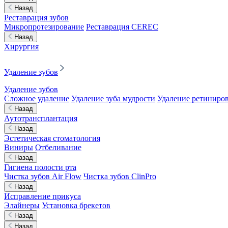
Назад
Реставрация зубов
Микропротезирование
Реставрация CEREC
Назад
Хирургия
Удаление зубов
Удаление зубов
Сложное удаление
Удаление зуба мудрости
Удаление ретиниров
Назад
Аутотрансплантация
Назад
Эстетическая стоматология
Виниры
Отбеливание
Назад
Гигиена полости рта
Чистка зубов Air Flow
Чистка зубов ClinPro
Назад
Исправление прикуса
Элайнеры
Установка брекетов
Назад
Назад