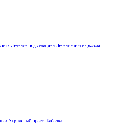
ьпита
Лечение под седацией
Лечение под наркозом
ulor
Акриловый протез
Бабочка