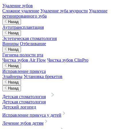
Удаление зубов
Сложное удаление
Удаление зуба мудрости
Удаление
ретинированного зуба
Назад
Аутотрансплантация
Назад
Эстетическая стоматология
Виниры
Отбеливание
Назад
Гигиена полости рта
Чистка зубов Air Flow
Чистка зубов ClinPro
Назад
Исправление прикуса
Элайнеры
Установка брекетов
Назад
Назад
Детская стоматология
Детская стоматология
Детский логопед
Исправление прикуса у детей
Лечение зубов детям