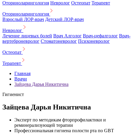
Оториноларингология
Невролог
Остеопат
Терапевт
Оториноларингология
Взрослый ЛОР-врач
Детский ЛОР-врач
Невролог
Лечение лицевых болей
Врач Алголог
Врач-цефалголог
Врач-
вертеброневролог
Стоматоневролог
Психоневролог
Остеопат
Терапевт
Главная
Врачи
Зайцева Дарья Никитична
Гигиенист
Зайцева Дарья Никитична
Эксперт по методикам фторпрофилактики и
реминерализующей терапии
Профессиональная гигиена полости рта по GBT