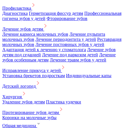
Профилактика
Диагностика
Герметизация фиссур детям
Профессиональная
гигиена зубов у детей
Фторирование зубов
Лечение зубов детям
Лечение кариеса молочных зубов
Лечение пульпита
молочных зубов
Лечение периодонтита у детей
Реставрация
молочных зубов
Лечение постоянных зубов у детей
Адаптация детей к лечению у стоматолога
Лечение зубов
детям под седацией
Лечение под наркозом детей
Лечение
зубов особенным детям
Лечение травм зубов у детей
Исправление прикуса у детей
Установка брекетов подросткам
Индивидуальные капы
Детский логопед
Хирургия
Удаление зубов детям
Пластика уздечки
Протезирование зубов детям
Коронки на молочные зубы
Общая медицина