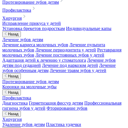
Протезирование зубов детям
Профилактика
Хирургия
Исправление прикуса у детей
Установка брекетов подросткам
Индивидуальные капы
Назад
Лечение зубов детям
Лечение кариеса молочных зубов
Лечение пульпита
молочных зубов
Лечение периодонтита у детей
Реставрация
молочных зубов
Лечение постоянных зубов у детей
Адаптация детей к лечению у стоматолога
Лечение зубов
детям под седацией
Лечение под наркозом детей
Лечение
зубов особенным детям
Лечение травм зубов у детей
Назад
Протезирование зубов детям
Коронки на молочные зубы
Назад
Профилактика
Диагностика
Герметизация фиссур детям
Профессиональная
гигиена зубов у детей
Фторирование зубов
Назад
Хирургия
Удаление зубов детям
Пластика уздечки