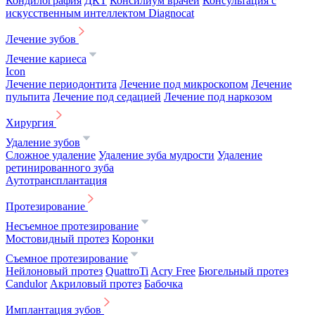
Кондилография
ДКТ
Консилиум врачей
Консультация с
искусственным интеллектом Diagnocat
Лечение зубов
Лечение кариеса
Icon
Лечение периодонтита
Лечение под микроскопом
Лечение
пульпита
Лечение под седацией
Лечение под наркозом
Хирургия
Удаление зубов
Сложное удаление
Удаление зуба мудрости
Удаление
ретинированного зуба
Аутотрансплантация
Протезирование
Несъемное протезирование
Мостовидный протез
Коронки
Съемное протезирование
Нейлоновый протез
QuattroTi
Acry Free
Бюгельный протез
Candulor
Акриловый протез
Бабочка
Имплантация зубов