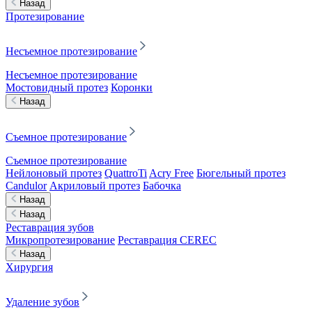
Назад
Протезирование
Несъемное протезирование
Несъемное протезирование
Мостовидный протез
Коронки
Назад
Съемное протезирование
Съемное протезирование
Нейлоновый протез
QuattroTi
Acry Free
Бюгельный протез
Candulor
Акриловый протез
Бабочка
Назад
Назад
Реставрация зубов
Микропротезирование
Реставрация CEREC
Назад
Хирургия
Удаление зубов