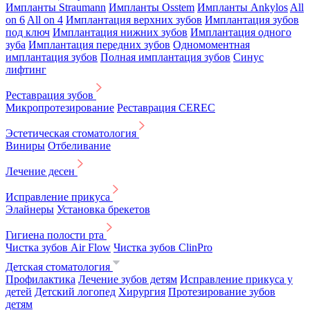
Импланты Straumann
Импланты Osstem
Импланты Ankylos
All
on 6
All on 4
Имплантация верхних зубов
Имплантация зубов
под ключ
Имплантация нижних зубов
Имплантация одного
зуба
Имплантация передних зубов
Одномоментная
имплантация зубов
Полная имплантация зубов
Синус
лифтинг
Реставрация зубов
Микропротезирование
Реставрация CEREC
Эстетическая стоматология
Виниры
Отбеливание
Лечение десен
Исправление прикуса
Элайнеры
Установка брекетов
Гигиена полости рта
Чистка зубов Air Flow
Чистка зубов ClinPro
Детская стоматология
Профилактика
Лечение зубов детям
Исправление прикуса у
детей
Детский логопед
Хирургия
Протезирование зубов
детям