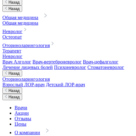
Назад
Назад
Общая медицина
Общая медицина
Невролог
Остеопат
Оториноларингология
Терапевт
Невролог
Врач Алголог
Врач-вертеброневролог
Врач-цефалголог
Лечение лицевых болей
Психоневролог
Стоматоневролог
Назад
Оториноларингология
Взрослый ЛОР-врач
Детский ЛОР-врач
Назад
Назад
Врачи
Акции
Отзывы
Цены
О компании