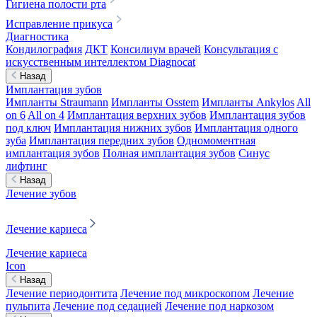
Гигиена полости рта
Исправление прикуса
Диагностика
Кондилография
ДКТ
Консилиум врачей
Консультация с
искусственным интеллектом Diagnocat
Назад
Имплантация зубов
Импланты Straumann
Импланты Osstem
Импланты Ankylos
All
on 6
All on 4
Имплантация верхних зубов
Имплантация зубов
под ключ
Имплантация нижних зубов
Имплантация одного
зуба
Имплантация передних зубов
Одномоментная
имплантация зубов
Полная имплантация зубов
Синус
лифтинг
Назад
Лечение зубов
Лечение кариеса
Лечение кариеса
Icon
Назад
Лечение периодонтита
Лечение под микроскопом
Лечение
пульпита
Лечение под седацией
Лечение под наркозом