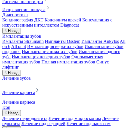
Гигиена полости рта
Исправление прикуса
Диагностика
Кондилография
ДКТ
Консилиум врачей
Консультация с
искусственным интеллектом Diagnocat
Назад
Имплантация зубов
Импланты Straumann
Импланты Osstem
Импланты Ankylos
All
on 6
All on 4
Имплантация верхних зубов
Имплантация зубов
под ключ
Имплантация нижних зубов
Имплантация одного
зуба
Имплантация передних зубов
Одномоментная
имплантация зубов
Полная имплантация зубов
Синус
лифтинг
Назад
Лечение зубов
Лечение кариеса
Лечение кариеса
Icon
Назад
Лечение периодонтита
Лечение под микроскопом
Лечение
пульпита
Лечение под седацией
Лечение под наркозом