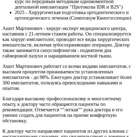
курс по передовым методикам одномоментной
дентальной имплантации "Протоколы IDR и B2S")
2025 - Хирургическая подготовка ортодонтического и
ортопедического лечения (Симпозиум Квинтэссенции)
Ашот Мартинович - хирург-эксперт медицинского центра,
наставник с 21-летним стажем работы. Он специализируется
как хирург-имплантолог, проводит все виды хирургических
вмешательств, включая зубосохраняющие операции. Доктор
также занимается синуслифтингом - поднятием дна
гайморовой пазухи и наращиванием костной ткани.
Ашот Мартинович работает со всеми видами имплантатов, с
высоким процентом приживаемости установленных
имплантатов - до 98%. Ежегодно доктор устанавливает более
300 имплантатов, пользуясь превосходными навыками и
опытом.
Благодаря высокому профессионализму и многолетнему
опыту, к доктору часто обращаются пациенты по
рекомендации. Отмечается ""легкая"" рука доктора и его
умение создать для пациентов на приеме комфортную
обстановку.
К доктору часто направляют пациентов из других клиник с
нестандартными случаями, что свидетельствует о доверии к