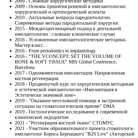
2009 - Сложные хирургические методики
2009 - Основы принятия решений в имплантологии:
хирургический и ортопедический аспекты
2010 - Актуальные вопросы пародонтологии.
Современные методы пародонтальной хирургии
2015 - Междисциплинарный подход к дентальной
имплантологии : сложные клинические случаи
2016 - Усложненные имплантологические методики.
Мастер-класс.
2016 - From periodontics to implantology
2016 - “THE VCONCEPT: SET THE VOLUME OF
BONE & SOFT TISSUE” MIS Global Conference,
Barcelona
2017 - Одномоментная имплантация. Направленная
костная регенерация
2018 - Продвинутый курс по хирургическим методикам
и эстетической имплантологии «Имплантация в
Эстетически значимой зоне»
2019 - "Оказание неотложной помощи в экстренной
ситуации на стоматологическом приеме" DMA
2019 - Гистологические исследование в современной
клинической эндодонтии
2021 - "Регенерация костной ткани" СТОМУС
2021 - Участник образовательного проекта стоматолога-
имплантолог Бориса Бернацкого "B2S Live" (Авторский