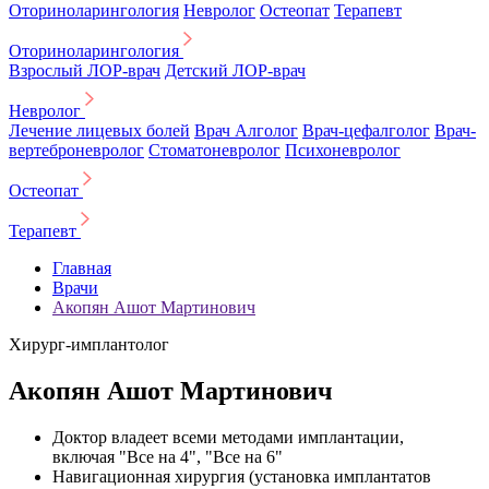
Оториноларингология
Невролог
Остеопат
Терапевт
Оториноларингология
Взрослый ЛОР-врач
Детский ЛОР-врач
Невролог
Лечение лицевых болей
Врач Алголог
Врач-цефалголог
Врач-
вертеброневролог
Стоматоневролог
Психоневролог
Остеопат
Терапевт
Главная
Врачи
Акопян Ашот Мартинович
Хирург-имплантолог
Акопян Ашот Мартинович
Доктор владеет всеми методами имплантации,
включая "Все на 4", "Все на 6"
Навигационная хирургия (установка имплантатов