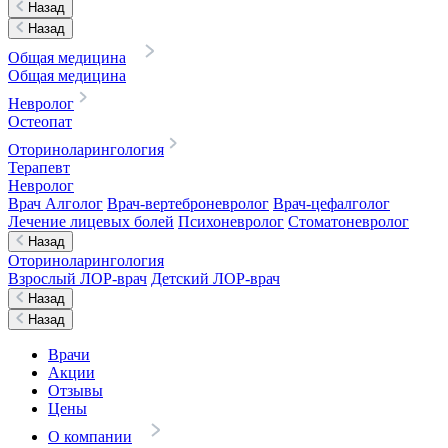
Назад
Назад
Общая медицина
Общая медицина
Невролог
Остеопат
Оториноларингология
Терапевт
Невролог
Врач Алголог
Врач-вертеброневролог
Врач-цефалголог
Лечение лицевых болей
Психоневролог
Стоматоневролог
Назад
Оториноларингология
Взрослый ЛОР-врач
Детский ЛОР-врач
Назад
Назад
Врачи
Акции
Отзывы
Цены
О компании