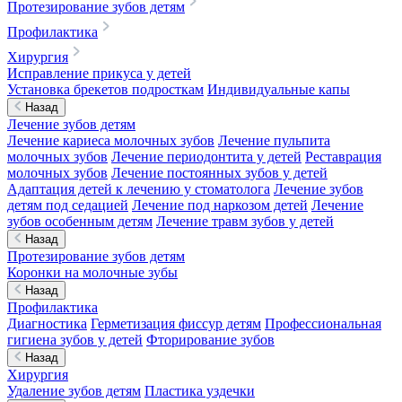
Протезирование зубов детям
Профилактика
Хирургия
Исправление прикуса у детей
Установка брекетов подросткам
Индивидуальные капы
Назад
Лечение зубов детям
Лечение кариеса молочных зубов
Лечение пульпита
молочных зубов
Лечение периодонтита у детей
Реставрация
молочных зубов
Лечение постоянных зубов у детей
Адаптация детей к лечению у стоматолога
Лечение зубов
детям под седацией
Лечение под наркозом детей
Лечение
зубов особенным детям
Лечение травм зубов у детей
Назад
Протезирование зубов детям
Коронки на молочные зубы
Назад
Профилактика
Диагностика
Герметизация фиссур детям
Профессиональная
гигиена зубов у детей
Фторирование зубов
Назад
Хирургия
Удаление зубов детям
Пластика уздечки