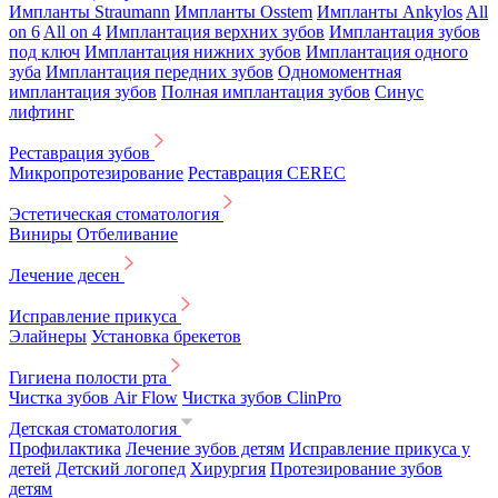
Импланты Straumann
Импланты Osstem
Импланты Ankylos
All
on 6
All on 4
Имплантация верхних зубов
Имплантация зубов
под ключ
Имплантация нижних зубов
Имплантация одного
зуба
Имплантация передних зубов
Одномоментная
имплантация зубов
Полная имплантация зубов
Синус
лифтинг
Реставрация зубов
Микропротезирование
Реставрация CEREC
Эстетическая стоматология
Виниры
Отбеливание
Лечение десен
Исправление прикуса
Элайнеры
Установка брекетов
Гигиена полости рта
Чистка зубов Air Flow
Чистка зубов ClinPro
Детская стоматология
Профилактика
Лечение зубов детям
Исправление прикуса у
детей
Детский логопед
Хирургия
Протезирование зубов
детям