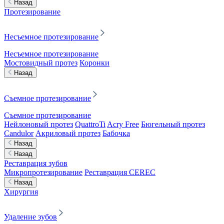
Назад
Протезирование
Несъемное протезирование
Несъемное протезирование
Мостовидный протез
Коронки
Назад
Съемное протезирование
Съемное протезирование
Нейлоновый протез
QuattroTi
Acry Free
Бюгельный протез
Candulor
Акриловый протез
Бабочка
Назад
Назад
Реставрация зубов
Микропротезирование
Реставрация CEREC
Назад
Хирургия
Удаление зубов