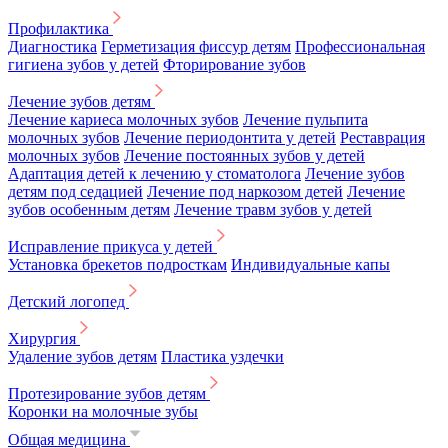
Профилактика
Диагностика
Герметизация фиссур детям
Профессиональная
гигиена зубов у детей
Фторирование зубов
Лечение зубов детям
Лечение кариеса молочных зубов
Лечение пульпита
молочных зубов
Лечение периодонтита у детей
Реставрация
молочных зубов
Лечение постоянных зубов у детей
Адаптация детей к лечению у стоматолога
Лечение зубов
детям под седацией
Лечение под наркозом детей
Лечение
зубов особенным детям
Лечение травм зубов у детей
Исправление прикуса у детей
Установка брекетов подросткам
Индивидуальные капы
Детский логопед
Хирургия
Удаление зубов детям
Пластика уздечки
Протезирование зубов детям
Коронки на молочные зубы
Общая медицина