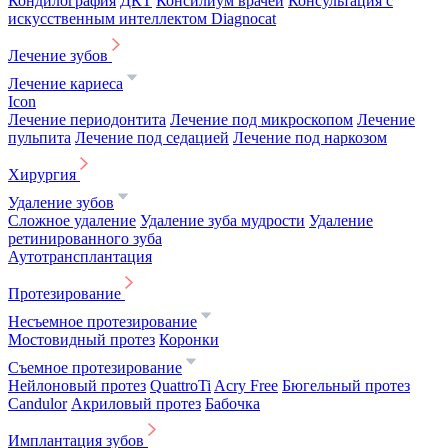
Кондилография
ДКТ
Консилиум врачей
Консультация с
искусственным интеллектом Diagnocat
Лечение зубов
Лечение кариеса
Icon
Лечение периодонтита
Лечение под микроскопом
Лечение
пульпита
Лечение под седацией
Лечение под наркозом
Хирургия
Удаление зубов
Сложное удаление
Удаление зуба мудрости
Удаление
ретинированного зуба
Аутотрансплантация
Протезирование
Несъемное протезирование
Мостовидный протез
Коронки
Съемное протезирование
Нейлоновый протез
QuattroTi
Acry Free
Бюгельный протез
Candulor
Акриловый протез
Бабочка
Имплантация зубов