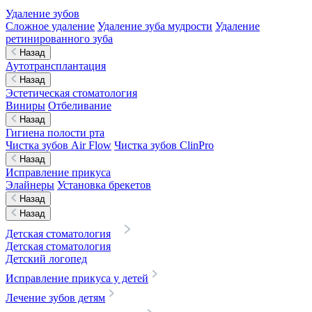
Удаление зубов
Сложное удаление
Удаление зуба мудрости
Удаление
ретинированного зуба
Назад
Аутотрансплантация
Назад
Эстетическая стоматология
Виниры
Отбеливание
Назад
Гигиена полости рта
Чистка зубов Air Flow
Чистка зубов ClinPro
Назад
Исправление прикуса
Элайнеры
Установка брекетов
Назад
Назад
Детская стоматология
Детская стоматология
Детский логопед
Исправление прикуса у детей
Лечение зубов детям